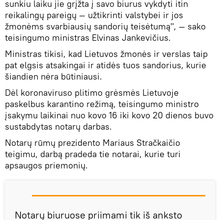
sunkiu laiku jie grįžta į savo biurus vykdyti itin
reikalingų pareigų — užtikrinti valstybei ir jos
žmonėms svarbiausių sandorių teisėtumą", — sako
teisingumo ministras Elvinas Jankevičius.
Ministras tikisi, kad Lietuvos žmonės ir verslas taip
pat elgsis atsakingai ir atidės tuos sandorius, kurie
šiandien nėra būtiniausi.
Dėl koronaviruso plitimo grėsmės Lietuvoje
paskelbus karantino režimą, teisingumo ministro
įsakymu laikinai nuo kovo 16 iki kovo 20 dienos buvo
sustabdytas notarų darbas.
Notarų rūmų prezidento Mariaus Stračkaičio
teigimu, darbą pradeda tie notarai, kurie turi
apsaugos priemonių.
Notarų biuruose priimami tik iš anksto