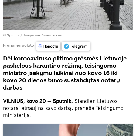
© Sputnik / Владислав Адамовский
Prenumeruokite
Dėl koronaviruso plitimo grėsmės Lietuvoje
paskelbus karantino režimą, teisingumo
ministro įsakymu laikinai nuo kovo 16 iki
kovo 20 dienos buvo sustabdytas notarų
darbas
VILNIUS, kovo 20 — Sputnik.
Šiandien Lietuvos
notarai atnaujina savo darbą, praneša Teisingumo
ministerija.