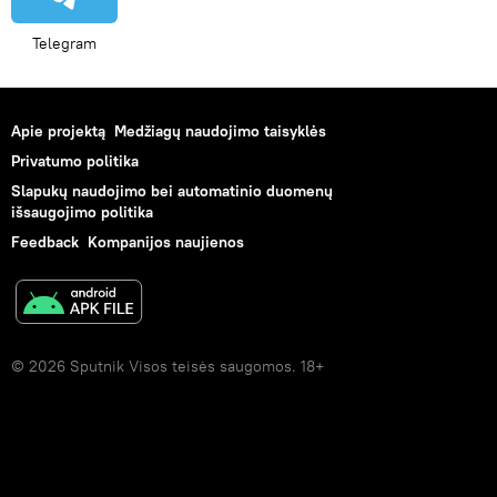
Telegram
Apie projektą
Medžiagų naudojimo taisyklės
Privatumo politika
Slapukų naudojimo bei automatinio duomenų
išsaugojimo politika
Feedback
Kompanijos naujienos
© 2026 Sputnik Visos teisės saugomos. 18+