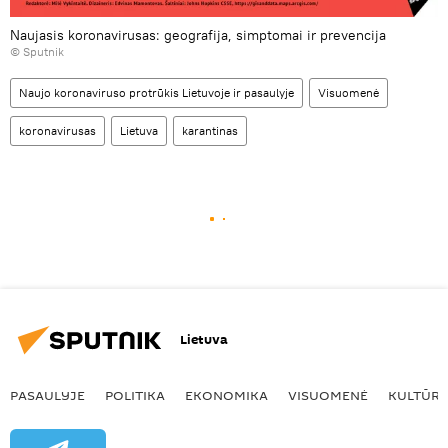
Naujasis koronavirusas: geografija, simptomai ir prevencija
© Sputnik
Naujo koronaviruso protrūkis Lietuvoje ir pasaulyje
Visuomenė
koronavirusas
Lietuva
karantinas
Lietuva
PASAULYJE
POLITIKA
EKONOMIKA
VISUOMENĖ
KULTŪR