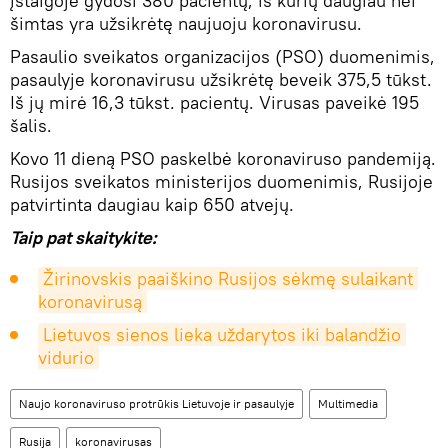
įstaigoje gydosi 380 pacientų, iš kurių daugiau nei
šimtas yra užsikrėtę naujuoju koronavirusu.
Pasaulio sveikatos organizacijos (PSO) duomenimis,
pasaulyje koronavirusu užsikrėtę beveik 375,5 tūkst.
Iš jų mirė 16,3 tūkst. pacientų. Virusas paveikė 195
šalis.
Kovo 11 dieną PSO paskelbė koronaviruso pandemiją.
Rusijos sveikatos ministerijos duomenimis, Rusijoje
patvirtinta daugiau kaip 650 atvejų.
Taip pat skaitykite:
Žirinovskis paaiškino Rusijos sėkmę sulaikant 
koronavirusą
Lietuvos sienos lieka uždarytos iki balandžio 
vidurio
Naujo koronaviruso protrūkis Lietuvoje ir pasaulyje
Multimedia
Rusija
koronavirusas