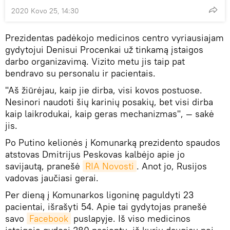
2020 Kovo 25, 14:30
Prezidentas padėkojo medicinos centro vyriausiajam
gydytojui Denisui Procenkai už tinkamą įstaigos
darbo organizavimą. Vizito metu jis taip pat
bendravo su personalu ir pacientais.
"Aš žiūrėjau, kaip jie dirba, visi kovos postuose.
Nesinori naudoti šių karinių posakių, bet visi dirba
kaip laikrodukai, kaip geras mechanizmas", — sakė
jis.
Po Putino kelionės į Komunarką prezidento spaudos
atstovas Dmitrijus Peskovas kalbėjo apie jo
savijautą, pranešė
RIA Novosti
. Anot jo, Rusijos
vadovas jaučiasi gerai.
Per dieną į Komunarkos ligoninę paguldyti 23
pacientai, išrašyti 54. Apie tai gydytojas pranešė
savo
Facebook
puslapyje. Iš viso medicinos