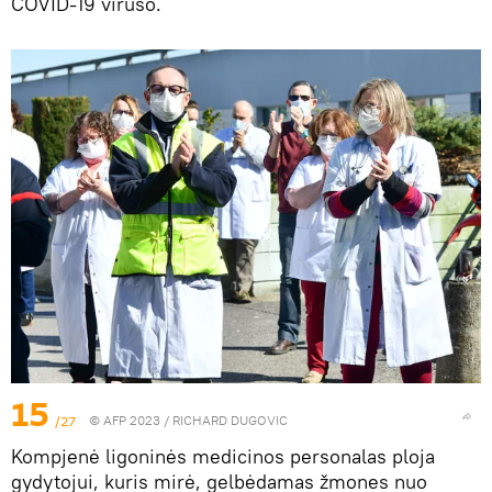
COVID-19 viruso.
15
/27
© AFP 2023 / RICHARD DUGOVIC
Kompjenė ligoninės medicinos personalas ploja
gydytojui, kuris mirė, gelbėdamas žmones nuo