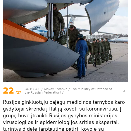
22
CC BY 4.0
/ Alexey Ereshko / The Ministry of Defence of
/27
the Russian Federationl /
Rusijos ginkluotųjų pajėgų medicinos tarnybos karo
gydytojai skrenda į Italiją kovoti su koronavirusu. Į
grupę buvo įtraukti Rusijos gynybos ministerijos
virusologijos ir epidemiologijos srities ekspertai,
turintys didelę tarptautinę patirtį kovoje su