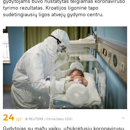
gydytojams buvo nustatytas teigiamas koronaviruso
tyrimo rezultatas. Kroatijos ligoninė tapo
sudėtingiausių ligos atvejų gydymo centru.
24
/27
©
REUTERS
/ China Daily CDIC
Gydytojas su mažu vaiku, užsikrėtusiu koronavirusu,