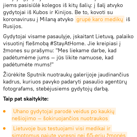
jiems pasisiūlė kolegos iš kitų šalių: į šalį atvyko
gydytojai iš Kubos ir Kinijos. Be to, kovoti su
koronavirusu į Milaną atvyko
grupė karo medikų
iš
Rusijos.
Gydytojai visame pasaulyje, įskaitant Lietuvą, palaiko
visuotinį flešmobą #StayAtHome. Jie kreipiasi į
žmones su prašymu: "Mes liekame darbe, kad
padėtumėme jums — jūs likite namuose, kad
padėtumėte mums!"
Žiūrėkite Sputnik nuotraukų galerijoje jaudinančius
kadrus, kuriuos pavyko padaryti pasaulio agentūrų
fotografams, stebėjusiems gydytojų darbą.
Taip pat skaitykite:
Uhano gydytojai parodė veidus po kaukių 
nešiojimo — šokiruojančios nuotraukos
Lietuvoje bus testuojami visi medikai ir 
simptomus pajutę vyresni nei 65-erių žmonės