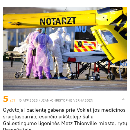
5
/27
© AFP 2023 / JEAN-CHRISTOPHE VERHAEGEN
Gydytojai pacientą gabena prie Vokietijos medicinos
sraigtasparnio, esančio aikštelėje šalia
Gailestingumo ligoninės Metz Thionville mieste, rytų
Prancūzijoje.