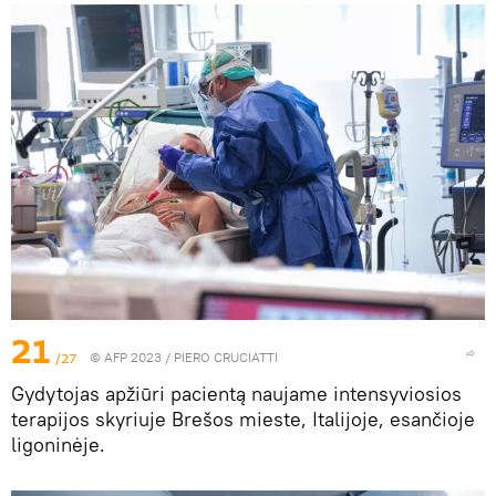
21
/27
© AFP 2023 / PIERO CRUCIATTI
Gydytojas apžiūri pacientą naujame intensyviosios
terapijos skyriuje Brešos mieste, Italijoje, esančioje
ligoninėje.