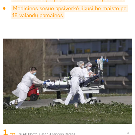
Medicinos sesuo apsiverkė likusi be maisto po 
48 valandų pamainos
1
/27
© AP Photo / Jean-Francois Badias