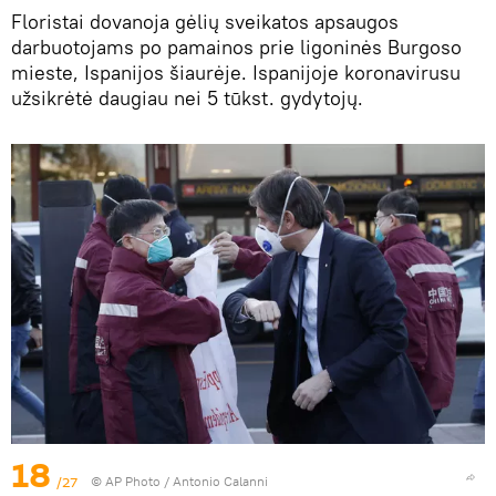
Floristai dovanoja gėlių sveikatos apsaugos
darbuotojams po pamainos prie ligoninės Burgoso
mieste, Ispanijos šiaurėje. Ispanijoje koronavirusu
užsikrėtė daugiau nei 5 tūkst. gydytojų.
18
/27
© AP Photo / Antonio Calanni