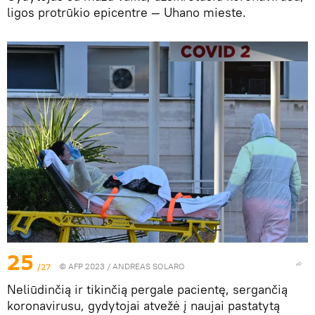
ligos protrūkio epicentre — Uhano mieste.
25
/27
© AFP 2023 / ANDREAS SOLARO
Neliūdinčią ir tikinčią pergale pacientę, sergančią
koronavirusu, gydytojai atvežė į naujai pastatytą