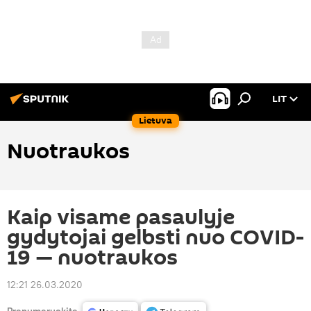
LIT
Lietuva
Nuotraukos
Kaip visame pasaulyje
gydytojai gelbsti nuo COVID-
19 — nuotraukos
12:21 26.03.2020
Prenumeruokite