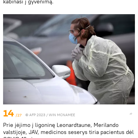
kabinasi į gyvenimą.
14
/27
© AFP 2023 / WIN MCNAMEE
Prie įėjimo į ligoninę Leonardtaune, Merilando
valstijoje, JAV, medicinos seserys tiria pacientus dėl