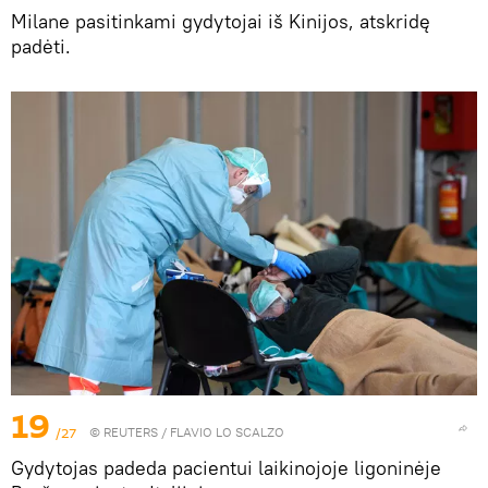
Milane pasitinkami gydytojai iš Kinijos, atskridę
padėti.
19
/27
©
REUTERS
/ FLAVIO LO SCALZO
Gydytojas padeda pacientui laikinojoje ligoninėje