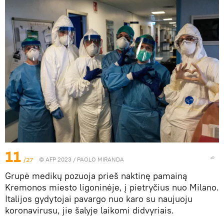
11
/27
© AFP 2023 / PAOLO MIRANDA
Grupė medikų pozuoja prieš naktinę pamainą
Kremonos miesto ligoninėje, į pietryčius nuo Milano.
Italijos gydytojai pavargo nuo karo su naujuoju
koronavirusu, jie šalyje laikomi didvyriais.