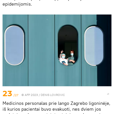
epidemijomis.
23
/27
© AFP 2023 / DENIS LOVROVIC
Medicinos personalas prie lango Zagrebo ligoninėje,
iš kurios pacientai buvo evakuoti, nes dviem jos