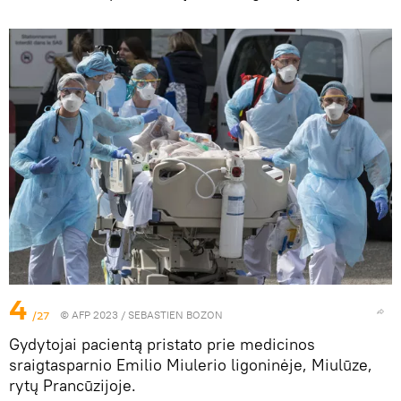
4
/27
© AFP 2023 / SEBASTIEN BOZON
Gydytojai pacientą pristato prie medicinos
sraigtasparnio Emilio Miulerio ligoninėje, Miulūze,
rytų Prancūzijoje.