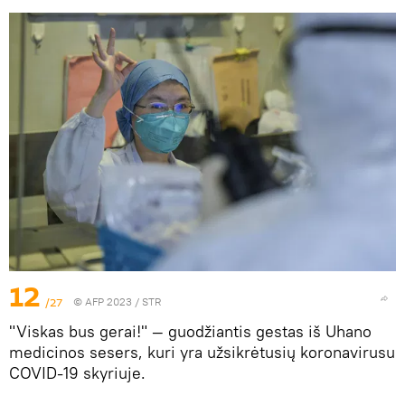
12
/27
© AFP 2023 / STR
"Viskas bus gerai!" — guodžiantis gestas iš Uhano
medicinos sesers, kuri yra užsikrėtusių koronavirusu
COVID-19 skyriuje.