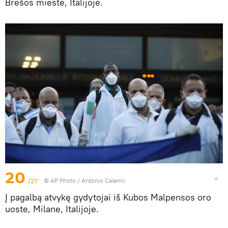
Brešos mieste, Italijoje.
20
/27
© AP Photo / Antonio Calanni
Į pagalbą atvykę gydytojai iš Kubos Malpensos oro
uoste, Milane, Italijoje.