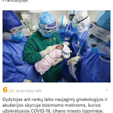
6
/27
© AFP 2023 / STR
Gydytojas ant rankų laiko naujagimį ginekologijos ir
akušerijos skyriuje būsimoms motinoms, kurios
užsikrėtusios COVID-19, Uhano miesto ligoninėje.