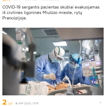
COVID-19 sergantis pacientas skubiai evakuojamas
iš civilinės ligoninės Miulūzo mieste, rytų
Prancūzijoje.
2
/27
© AFP 2023 / STR