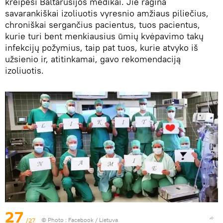
kreipėsi Baltarusijos medikai. Jie ragina
savarankiškai izoliuotis vyresnio amžiaus piliečius,
chroniškai sergančius pacientus, tuos pacientus,
kurie turi bent menkiausius ūmių kvėpavimo takų
infekcijų požymius, taip pat tuos, kurie atvyko iš
užsienio ir, atitinkamai, gavo rekomendaciją
izoliuotis.
27
/27
© Photo :
Facebook / Lietuva