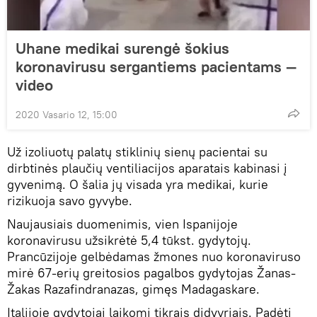
Uhane medikai surengė šokius
koronavirusu sergantiems pacientams —
video
2020 Vasario 12, 15:00
Už izoliuotų palatų stiklinių sienų pacientai su
dirbtinės plaučių ventiliacijos aparatais kabinasi į
gyvenimą. O šalia jų visada yra medikai, kurie
rizikuoja savo gyvybe.
Naujausiais duomenimis, vien Ispanijoje
koronavirusu užsikrėtė 5,4 tūkst. gydytojų.
Prancūzijoje gelbėdamas žmones nuo koronaviruso
mirė 67-erių greitosios pagalbos gydytojas Žanas-
Žakas Razafindranazas, gimęs Madagaskare.
Italijoje gydytojai laikomi tikrais didvyriais. Padėti