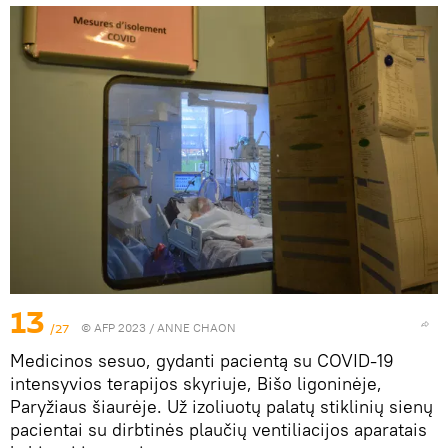
13
/27
© AFP 2023 / ANNE CHAON
Medicinos sesuo, gydanti pacientą su COVID-19
intensyvios terapijos skyriuje, Bišo ligoninėje,
Paryžiaus šiaurėje. Už izoliuotų palatų stiklinių sienų
pacientai su dirbtinės plaučių ventiliacijos aparatais