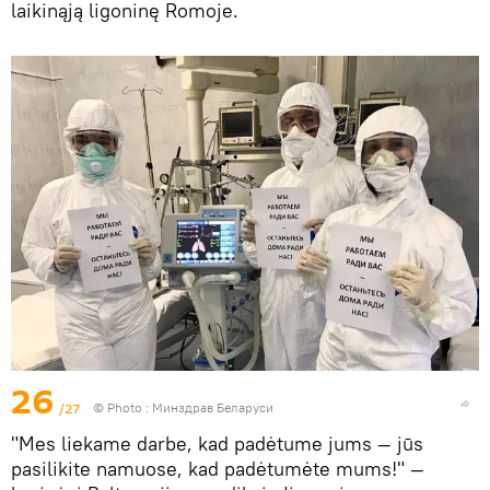
laikinąją ligoninę Romoje.
26
/27
© Photo : Минздрав Беларуси
"Mes liekame darbe, kad padėtume jums — jūs
pasilikite namuose, kad padėtumėte mums!" —