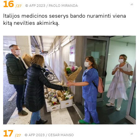
16
/27
© AFP 2023 / PAOLO MIRANDA
Italijos medicinos seserys bando nuraminti viena
kitą nevilties akimirką.
17
/27
© AFP 2023 / CESAR MANSO