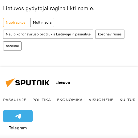
Lietuvos gydytojai ragina likti namie.
Nuotraukos
Multimedia
Naujo koronaviruso protrūkis Lietuvoje ir pasaulyje
koronavirusas
medikai
Lietuva
PASAULYJE
POLITIKA
EKONOMIKA
VISUOMENĖ
KULTŪR
Telegram