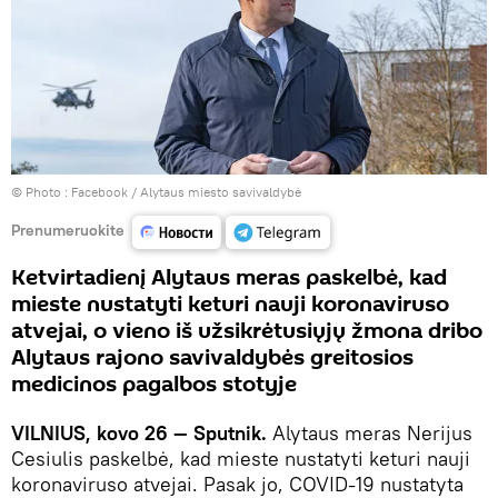
© Photo :
Facebook / Alytaus miesto savivaldybė
Prenumeruokite
Ketvirtadienį Alytaus meras paskelbė, kad
mieste nustatyti keturi nauji koronaviruso
atvejai, o vieno iš užsikrėtusiųjų žmona dribo
Alytaus rajono savivaldybės greitosios
medicinos pagalbos stotyje
VILNIUS, kovo 26 — Sputnik.
Alytaus meras Nerijus
Cesiulis paskelbė, kad mieste nustatyti keturi nauji
koronaviruso atvejai. Pasak jo, COVID-19 nustatyta