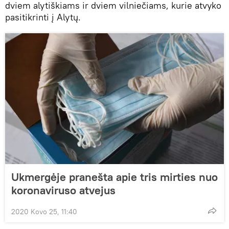
dviem alytiškiams ir dviem vilniečiams, kurie atvyko
pasitikrinti į Alytų.
Ukmergėje pranešta apie tris mirties nuo
koronaviruso atvejus
2020 Kovo 25, 11:40