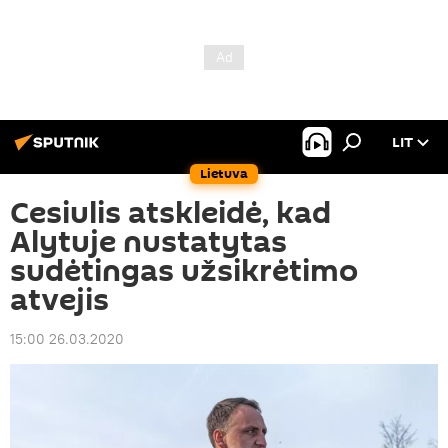
LIT
Lietuva
Cesiulis atskleidė, kad
Alytuje nustatytas
sudėtingas užsikrėtimo
atvejis
15:00 26.03.2020