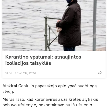
Karantino ypatumai: atnaujintos
izoliacijos taisyklės
2020 Kovo 26, 12:51
Atskirai Cesiulis papasakojo apie ypač sudėtingą
atvejį.
Meras rašo, kad koronavirusu užsikrėtęs alytiškis
nebuvo užsienyje, nekontaktavo su iš užsienio