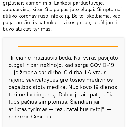
grįžusiais asmenimis. Lankėsi parduotuvėje,
autoservise, kitur. Staiga pasijuto blogai. Simptomai
atitiko koronaviruso infekciją. Be to, skelbiama, kad
pagal amžių jis patenka į rizikos grupę, todėl jam ir
buvo atliktas tyrimas.
"Ir čia ne mažiausia bėda. Kai vyras pasijuto
blogai ir dar nežinojo, kad serga COVID-19
— jo žmona dar dirbo. O dirba ji Alytaus
rajono savivaldybės greitosios medicinos
pagalbos stoty medike. Nuo kovo 19 dienos
turi nedarbingumą. Dabar ji taip pat jaučia
tuos pačius simptomus. Šiandien jai
atliktas tyrimas — rezultatai bus rytoj", —
pabrėžia Cesiulis.