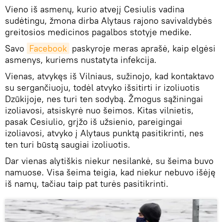
Vieno iš asmenų, kurio atvejį Cesiulis vadina
sudėtingu, žmona dirba Alytaus rajono savivaldybės
greitosios medicinos pagalbos stotyje medike.
Savo
Facebook
paskyroje meras aprašė, kaip elgėsi
asmenys, kuriems nustatyta infekcija.
Vienas, atvykęs iš Vilniaus, sužinojo, kad kontaktavo
su sergančiuoju, todėl atvyko išsitirti ir izoliuotis
Dzūkijoje, nes turi ten sodybą. Žmogus sąžiningai
izoliavosi, atsiskyrė nuo šeimos. Kitas vilnietis,
pasak Cesiulio, grįžo iš užsienio, pareigingai
izoliavosi, atvyko į Alytaus punktą pasitikrinti, nes
ten turi būstą saugiai izoliuotis.
Dar vienas alytiškis niekur nesilankė, su šeima buvo
namuose. Visa šeima teigia, kad niekur nebuvo išėję
iš namų, tačiau taip pat turės pasitikrinti.