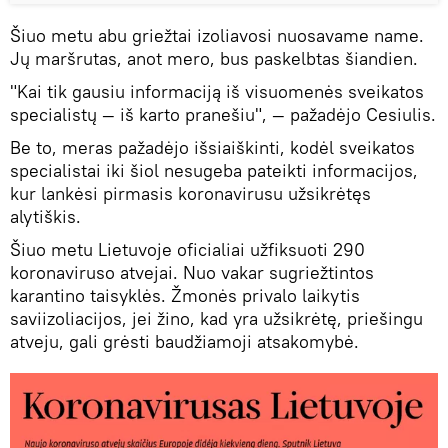
Šiuo metu abu griežtai izoliavosi nuosavame name.
Jų maršrutas, anot mero, bus paskelbtas šiandien.
"Kai tik gausiu informaciją iš visuomenės sveikatos
specialistų — iš karto pranešiu", — pažadėjo Cesiulis.
Be to, meras pažadėjo išsiaiškinti, kodėl sveikatos
specialistai iki šiol nesugeba pateikti informacijos,
kur lankėsi pirmasis koronavirusu užsikrėtęs
alytiškis.
Šiuo metu Lietuvoje oficialiai užfiksuoti 290
koronaviruso atvejai. Nuo vakar sugriežtintos
karantino taisyklės. Žmonės privalo laikytis
saviizoliacijos, jei žino, kad yra užsikrėtę, priešingu
atveju, gali grėsti baudžiamoji atsakomybė.