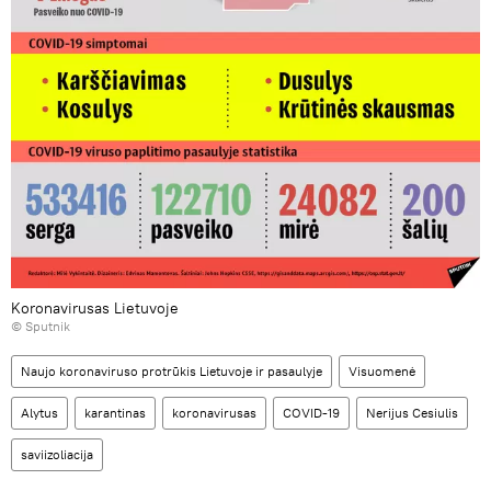
Koronavirusas Lietuvoje
© Sputnik
Naujo koronaviruso protrūkis Lietuvoje ir pasaulyje
Visuomenė
Alytus
karantinas
koronavirusas
COVID-19
Nerijus Cesiulis
saviizoliacija