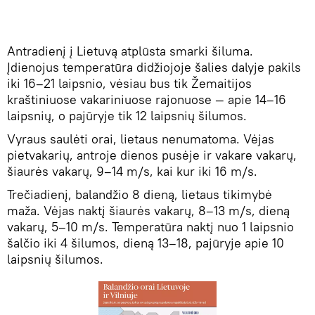
Antradienį į Lietuvą atplūsta smarki šiluma.
Įdienojus temperatūra didžiojoje šalies dalyje pakils
iki 16–21 laipsnio, vėsiau bus tik Žemaitijos
kraštiniuose vakariniuose rajonuose — apie 14–16
laipsnių, o pajūryje tik 12 laipsnių šilumos.
Vyraus saulėti orai, lietaus nenumatoma. Vėjas
pietvakarių, antroje dienos pusėje ir vakare vakarų,
šiaurės vakarų, 9–14 m/s, kai kur iki 16 m/s.
Trečiadienį, balandžio 8 dieną, lietaus tikimybė
maža. Vėjas naktį šiaurės vakarų, 8–13 m/s, dieną
vakarų, 5–10 m/s. Temperatūra naktį nuo 1 laipsnio
šalčio iki 4 šilumos, dieną 13–18, pajūryje apie 10
laipsnių šilumos.