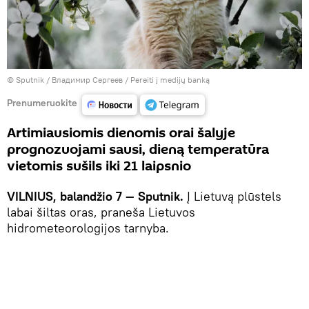
© Sputnik / Владимир Сергеев
/
Pereiti į medijų banką
Prenumeruokite
Artimiausiomis dienomis orai šalyje
prognozuojami sausi, dieną temperatūra
vietomis sušils iki 21 laipsnio
VILNIUS, balandžio 7 — Sputnik.
Į Lietuvą plūstels
labai šiltas oras, praneša Lietuvos
hidrometeorologijos tarnyba.