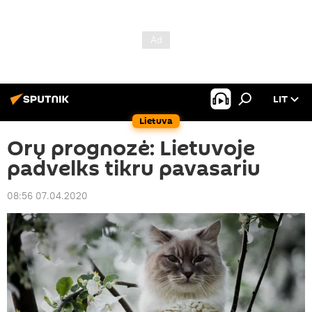
LIT
Lietuva
Orų prognozė: Lietuvoje
padvelks tikru pavasariu
08:56 07.04.2020