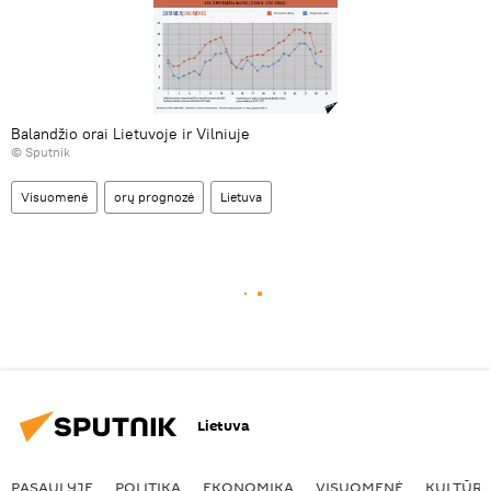
Balandžio orai Lietuvoje ir Vilniuje
© Sputnik
Visuomenė
orų prognozė
Lietuva
Lietuva
PASAULYJE
POLITIKA
EKONOMIKA
VISUOMENĖ
KULTŪR