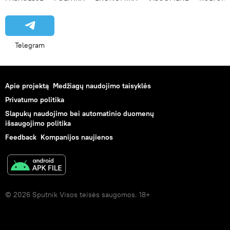
Telegram
Apie projektą
Medžiagų naudojimo taisyklės
Privatumo politika
Slapukų naudojimo bei automatinio duomenų
išsaugojimo politika
Feedback
Kompanijos naujienos
© 2026 Sputnik Visos teisės saugomos. 18+