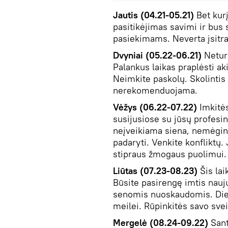
Jautis (04.21-05.21)
Bet kur
pasitikėjimas savimi ir bus
pasiekimams. Neverta įsitrau
Dvyniai (05.22-06.21)
Neturė
Palankus laikas praplėsti aki
Neimkite paskolų. Skolinti
nerekomenduojama.
Vėžys (06.22-07.22)
Imkitės
susijusiose su jūsų profesin
neįveikiama siena, nemėginki
padaryti. Venkite konfliktų.
stipraus žmogaus puolimui.
Liūtas (07.23-08.23)
Šis la
Būsite pasirengę imtis nauj
senomis nuoskaudomis. Die
meilei. Rūpinkitės savo svei
Mergelė (08.24-09.22)
Sant