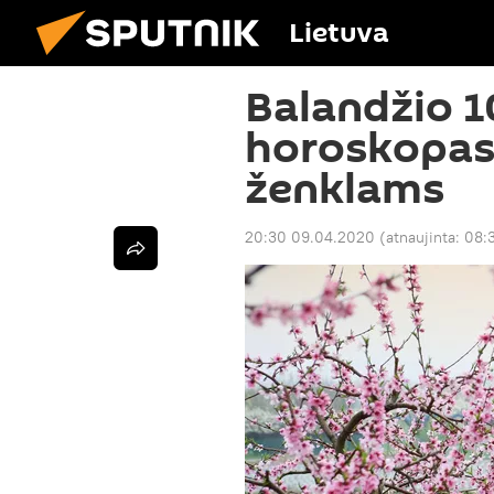
Lietuva
Balandžio 1
horoskopas
ženklams
20:30 09.04.2020
(atnaujinta:
08: