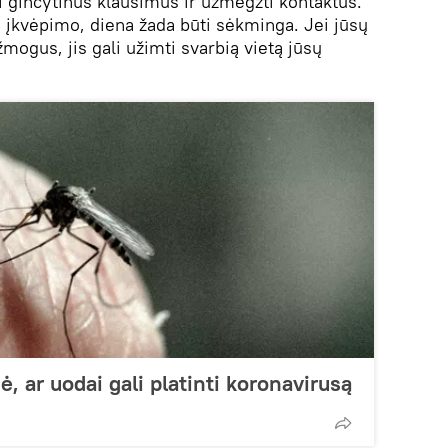
ti ginčytinus klausimus ir užmegzti kontaktus.
a įkvėpimo, diena žada būti sėkminga. Jei jūsų
mogus, jis gali užimti svarbią vietą jūsų
ė, ar uodai gali platinti koronavirusą