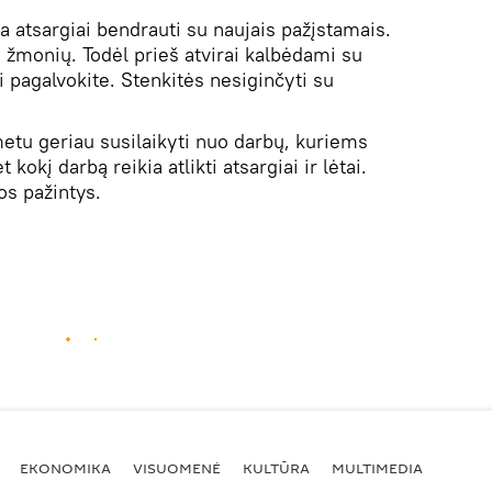
a atsargiai bendrauti su naujais pažįstamais.
ų žmonių. Todėl prieš atvirai kalbėdami su
 pagalvokite. Stenkitės nesiginčyti su
etu geriau susilaikyti nuo darbų, kuriems
kokį darbą reikia atlikti atsargiai ir lėtai.
s pažintys.
EKONOMIKA
VISUOMENĖ
KULTŪRA
MULTIMEDIA