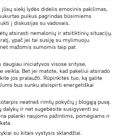
į jūsų siekį lydės didelis emocinis pakilimas,
 sukurtas puikus pagrindas būsimiems
kti į diskusijas su vadovais.
tų atsirasti nemalonių ir atsitiktinių situacijų.
ratį, ypač jei tai susiję su mylimuoju.
s net mažomis sumomis taip pat
 daugiau iniciatyvos visose srityse,
e veikla. Bet jei matote, kad pakeliui atsirado
te jos pralaužti. Rūpinkitės tuo, ką galite
 Jums bus sunku atsispirti energetiškai
ikotarpis neatneš rimtų pokyčių į blogąją pusę.
ų dalykų ir net sugebėsite susigyventi su
na palanki naujoms pažintims, pomėgiams ir
kata.
ykiai su kitais vystysis sklandžiai.