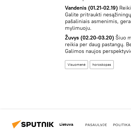
Vandenis (01.21-02.19)
Reiki
Galite pritraukti nesąžining
pašaliniais asmenimis, gerai
mylimuoju.
Žuvys (02.20-03.20)
Šiuo m
reikia per daug pastangų. Bet 
Galimos naujos perspektyvio
Visuomenė
horoskopas
Lietuva
PASAULYJE
POLITIKA