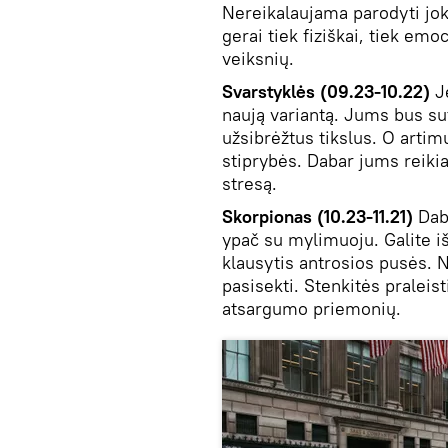
Nereikalaujama parodyti jok
gerai tiek fiziškai, tiek emo
veiksnių.
Svarstyklės (09.23-10.22)
J
naują variantą. Jums bus su
užsibrėžtus tikslus. O artim
stiprybės. Dabar jums reikia
stresą.
Skorpionas (10.23-11.21)
Dab
ypač su mylimuoju. Galite iš
klausytis antrosios pusės. N
pasisekti. Stenkitės praleis
atsargumo priemonių.