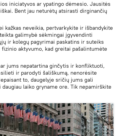
ios iniciatyvos ar ypatingo dėmesio. Jausitės
ciškai. Bent jau neturėtų atsirasti dirginančių
ei kažkas neveikia, pertvarkykite ir išbandykite
teikta galimybė sėkmingai įgyvendinti
ųjų ir kolegų pagyrimai paskatins ir suteiks
 fizinio aktyvumo, kad greitai pašalintumėte
ar jums nepatartina ginčytis ir konfliktuoti,
silieti ir parodyti šališkumą, nenorėsite
epaisant to, daugelyje sričių jums gali
ti daugiau laiko gryname ore. Tik nepamirškite