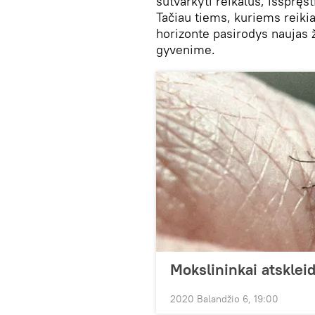
sutvarkyti reikalus, išspręs
Tačiau tiems, kuriems reiki
horizonte pasirodys naujas ž
gyvenime.
Mokslininkai atskleid
2020 Balandžio 6, 19:00