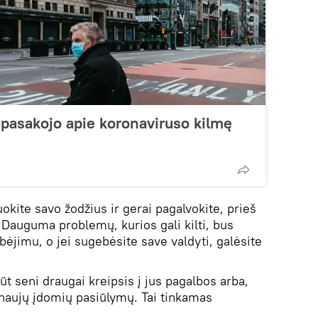
pasakojo apie koronaviruso kilmę
uokite savo žodžius ir gerai pagalvokite, prieš
 Dauguma problemų, kurios gali kilti, bus
lbėjimu, o jei sugebėsite save valdyti, galėsite
t seni draugai kreipsis į jus pagalbos arba,
 naujų įdomių pasiūlymų. Tai tinkamas