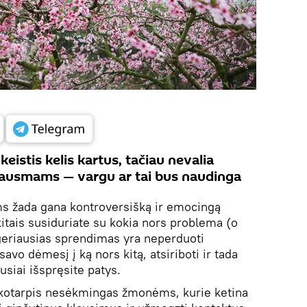
keistis kelis kartus, tačiau nevalia
jausmams — vargu ar tai bus naudinga
s žada gana kontroversišką ir emocingą
itais susiduriate su kokia nors problema (o
, geriausias sprendimas yra neperduoti
savo dėmesį į ką nors kitą, atsiriboti ir tada
usiai išspręsite patys.
ikotarpis nesėkmingas žmonėms, kurie ketina