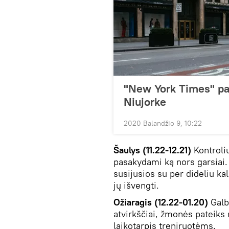
"New York Times" pa
Niujorke
2020 Balandžio 9, 10:22
Šaulys (11.22-12.21)
Kontroli
pasakydami ką nors garsiai.
susijusios su per dideliu ka
jų išvengti.
Ožiaragis (12.22-01.20)
Galbū
atvirkščiai, žmonės pateiks
laikotarpis treniruotėms.