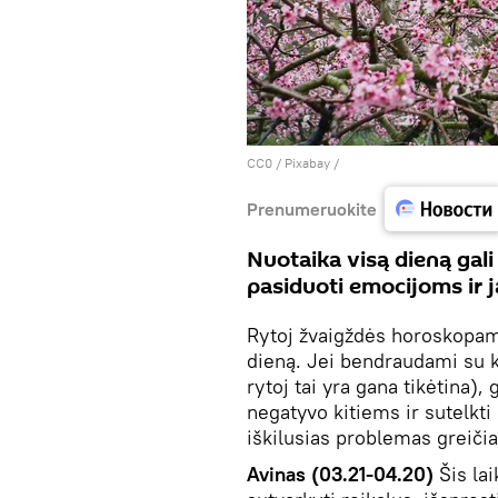
CC0
/
Рixabay
/
Prenumeruokite
Nuotaika visą dieną gali 
pasiduoti emocijoms ir 
Rytoj žvaigždės horoskopam
dieną. Jei bendraudami su k
rytoj tai yra gana tikėtina)
negatyvo kitiems ir sutelkti 
iškilusias problemas greičia
Avinas (03.21-04.20)
Šis la