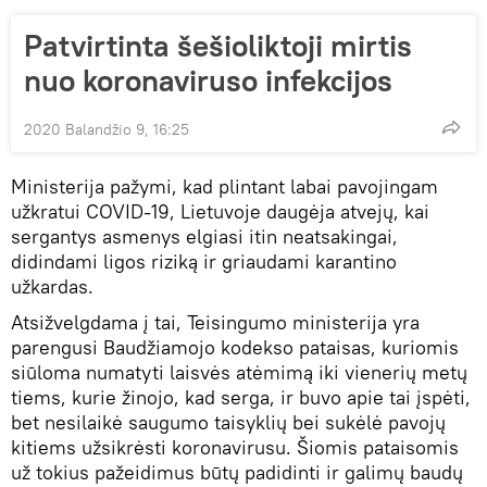
Patvirtinta šešioliktoji mirtis
nuo koronaviruso infekcijos
2020 Balandžio 9, 16:25
Ministerija pažymi, kad plintant labai pavojingam
užkratui COVID-19, Lietuvoje daugėja atvejų, kai
sergantys asmenys elgiasi itin neatsakingai,
didindami ligos riziką ir griaudami karantino
užkardas.
Atsižvelgdama į tai, Teisingumo ministerija yra
parengusi Baudžiamojo kodekso pataisas, kuriomis
siūloma numatyti laisvės atėmimą iki vienerių metų
tiems, kurie žinojo, kad serga, ir buvo apie tai įspėti,
bet nesilaikė saugumo taisyklių bei sukėlė pavojų
kitiems užsikrėsti koronavirusu. Šiomis pataisomis
už tokius pažeidimus būtų padidinti ir galimų baudų