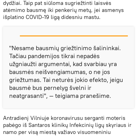
dydžiai. Taip pat siūloma sugriežtinti laisvės
atėmimo bausmę iki penkerių metų, jei asmenys
išplatino COVID-19 ligą didesniu mastu.
"Nesame bausmių griežtinimo šalininkai.
Tačiau pandemijos tikrai nepadės
užgniaužti argumentai, kad svarbiau yra
bausmės neišvengiamumas, o ne jos
griežtumas. Tai neturės jokio efekto, jeigu
bausmė bus pernelyg švelni ir
neatgrasanti", — teigiama pranešime.
Antradienį Vilniuje koronavirusu serganti moteris
pabėgo iš Santaros klinikų Infekcinių ligų skyriaus ir
namo per visą miestą važiavo visuomeniniu