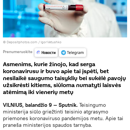
© Depositphotos.com /
IgorVetushko
Prenumeruokite
Asmenims, kurie žinojo, kad serga
koronavirusu ir buvo apie tai įspėti, bet
nesilaikė saugumo taisyklių bei sukėlė pavojų
užsikrėsti kitiems, siūloma numatyti laisvės
atėmimą iki vienerių metų
VILNIUS, balandžio 9 — Sputnik.
Teisingumo
ministerija siūlo griežtinti teisinio atgrasymo
priemones koronaviruso pandemijos metu. Apie tai
praneša ministerijos spaudos tarnyba.