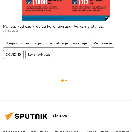
Manau, kad užsikrėčiau koronavirusu. Veiksmų planas.
© Sputnik
Naujo koronaviruso protrūkis Lietuvoje ir pasaulyje
Visuomenė
COVID-19
koronavirusas
Lietuva