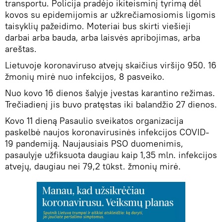
transportu. Policija pradėjo ikiteisminį tyrimą dėl
kovos su epidemijomis ar užkrečiamosiomis ligomis
taisyklių pažeidimo. Moteriai bus skirti viešieji
darbai arba bauda, arba laisvės apribojimas, arba
areštas.
Lietuvoje koronaviruso atvejų skaičius viršijo 950. 16
žmonių mirė nuo infekcijos, 8 pasveiko.
Nuo kovo 16 dienos šalyje įvestas karantino režimas.
Trečiadienį jis buvo pratęstas iki balandžio 27 dienos.
Kovo 11 dieną Pasaulio sveikatos organizacija
paskelbė naujos koronavirusinės infekcijos COVID-
19 pandemiją. Naujausiais PSO duomenimis,
pasaulyje užfiksuota daugiau kaip 1,35 mln. infekcijos
atvejų, daugiau nei 79,2 tūkst. žmonių mirė.