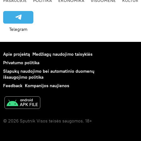
PASAULYJE
POLITIKA
EKONOMIKA
VISUOMENĖ
KULTŪR
Telegram
Apie projektą
Medžiagų naudojimo taisyklės
Privatumo politika
Slapukų naudojimo bei automatinio duomenų
išsaugojimo politika
Feedback
Kompanijos naujienos
© 2026 Sputnik Visos teisės saugomos. 18+