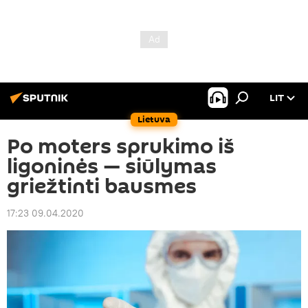
LIT
Lietuva
Po moters sprukimo iš
ligoninės — siūlymas
griežtinti bausmes
17:23 09.04.2020