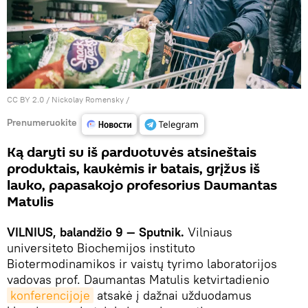
CC BY 2.0
/
Nickolay Romensky
/
Prenumeruokite
Ką daryti su iš parduotuvės atsineštais
produktais, kaukėmis ir batais, grįžus iš
lauko, papasakojo profesorius Daumantas
Matulis
VILNIUS, balandžio 9 — Sputnik.
Vilniaus
universiteto Biochemijos instituto
Biotermodinamikos ir vaistų tyrimo laboratorijos
vadovas prof. Daumantas Matulis ketvirtadienio
konferencijoje
atsakė į dažnai užduodamus