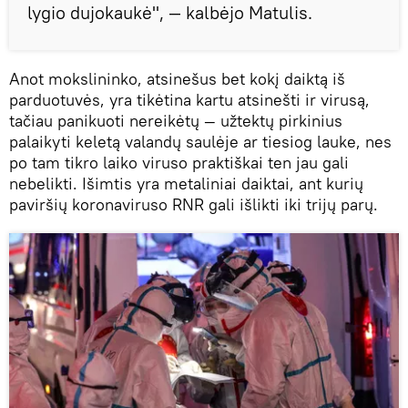
lygio dujokaukė", — kalbėjo Matulis.
Anot mokslininko, atsinešus bet kokį daiktą iš
parduotuvės, yra tikėtina kartu atsinešti ir virusą,
tačiau panikuoti nereikėtų — užtektų pirkinius
palaikyti keletą valandų saulėje ar tiesiog lauke, nes
po tam tikro laiko viruso praktiškai ten jau gali
nebelikti. Išimtis yra metaliniai daiktai, ant kurių
paviršių koronaviruso RNR gali išlikti iki trijų parų.