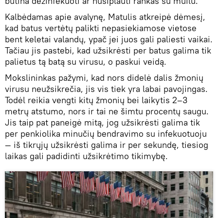
būtina dezinfekuoti ar nusiplauti rankas su muilu.
Kalbėdamas apie avalynę, Matulis atkreipė dėmesį,
kad batus vertėtų palikti nepasiekiamose vietose
bent keletai valandų, ypač jei juos gali paliesti vaikai.
Tačiau jis pastebi, kad užsikrėsti per batus galima tik
palietus tą batą su virusu, o paskui veidą.
Mokslininkas pažymi, kad nors didelė dalis žmonių
virusu neužsikrečia, jis vis tiek yra labai pavojingas.
Todėl reikia vengti kitų žmonių bei laikytis 2–3
metrų atstumo, nors ir tai ne šimtu procentų saugu.
Jis taip pat paneigė mitą, jog užsikrėsti galima tik
per penkiolika minučių bendravimo su infekuotuoju
— iš tikrųjų užsikrėsti galima ir per sekundę, tiesiog
laikas gali padidinti užsikrėtimo tikimybę.