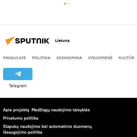
Lietuva
PASAULYJE
POLITIKA
EKONOMIKA
VISUOMENĖ
KULTŪR
Telegram
Apie projektą
Medžiagų naudojimo taisyklės
Privatumo politika
Slapukų naudojimo bei automatinio duomenų
išsaugojimo politika