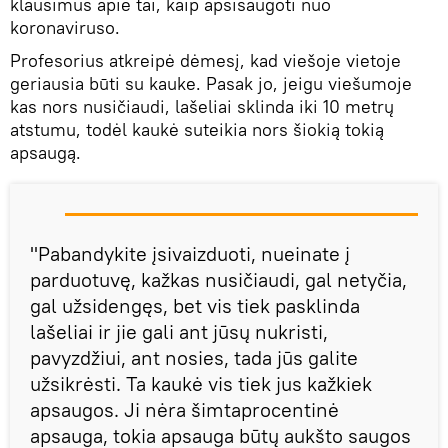
klausimus apie tai, kaip apsisaugoti nuo
koronaviruso.
Profesorius atkreipė dėmesį, kad viešoje vietoje
geriausia būti su kauke. Pasak jo, jeigu viešumoje
kas nors nusičiaudi, lašeliai sklinda iki 10 metrų
atstumu, todėl kaukė suteikia nors šiokią tokią
apsaugą.
"Pabandykite įsivaizduoti, nueinate į
parduotuvę, kažkas nusičiaudi, gal netyčia,
gal užsidengęs, bet vis tiek pasklinda
lašeliai ir jie gali ant jūsų nukristi,
pavyzdžiui, ant nosies, tada jūs galite
užsikrėsti. Ta kaukė vis tiek jus kažkiek
apsaugos. Ji nėra šimtaprocentinė
apsauga, tokia apsauga būtų aukšto saugos