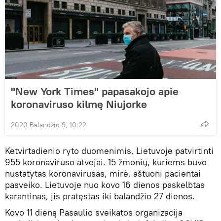
"New York Times" papasakojo apie
koronaviruso kilmę Niujorke
2020 Balandžio 9, 10:22
Ketvirtadienio ryto duomenimis, Lietuvoje patvirtinti
955 koronaviruso atvejai. 15 žmonių, kuriems buvo
nustatytas koronavirusas, mirė, aštuoni pacientai
pasveiko. Lietuvoje nuo kovo 16 dienos paskelbtas
karantinas, jis pratęstas iki balandžio 27 dienos.
Kovo 11 dieną Pasaulio sveikatos organizacija