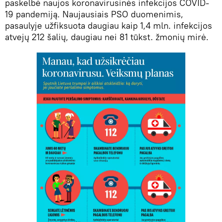
paskelbė naujos koronavirusinės infekcijos COVID-
19 pandemiją. Naujausiais PSO duomenimis,
pasaulyje užfiksuota daugiau kaip 1,4 mln. infekcijos
atvejų 212 šalių, daugiau nei 81 tūkst. žmonių mirė.