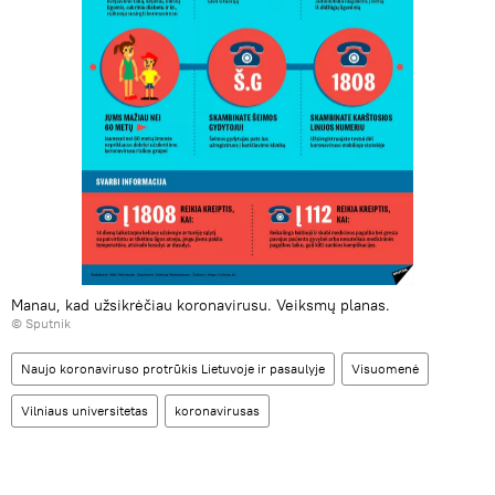
Manau, kad užsikrėčiau koronavirusu. Veiksmų planas.
© Sputnik
Naujo koronaviruso protrūkis Lietuvoje ir pasaulyje
Visuomenė
Vilniaus universitetas
koronavirusas