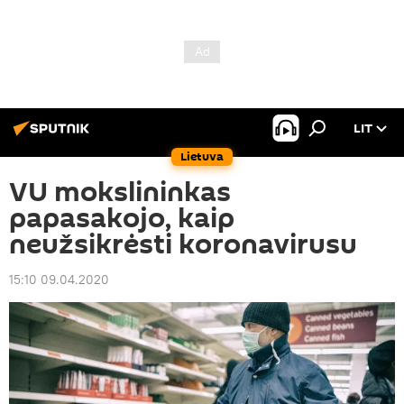
LIT
Lietuva
VU mokslininkas
papasakojo, kaip
neužsikrėsti koronavirusu
15:10 09.04.2020