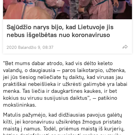
Sąjūdžio narys bijo, kad Lietuvoje jis
nebus išgelbėtas nuo koronaviruso
2020 Balandžio 9, 08:37
"Bet mums dabar atrodo, kad vis dėlto keleto
valandų, o daugiausia — paros laikotarpio, užtenka,
jei jūs tiesiog neliečiate tų daiktų, kad virusas jau
praktiškai nebeišlieka ir užkrėsti galimybė yra labai
menka. Tas liečia ir daugkartines kaukes, ir bet
kokius su virusu susijusius daiktus", — patikino
mokslininkas.
Matulis pažymėjo, kad didžiausias pavojus galėtų
kilti, jei koronavirusu užsikrėtęs žmogus pristato
maistą į namus. Todėl, priėmus maistą iš kurjerių,