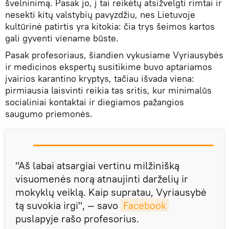
švelninimą. Pasak jo, į tai reikėtų atsižvelgti rimtai ir
nesekti kitų valstybių pavyzdžiu, nes Lietuvoje
kultūrinė patirtis yra kitokia: čia trys šeimos kartos
gali gyventi viename būste.
Pasak profesoriaus, šiandien vykusiame Vyriausybės
ir medicinos ekspertų susitikime buvo aptariamos
įvairios karantino kryptys, tačiau išvada viena:
pirmiausia laisvinti reikia tas sritis, kur minimalūs
socialiniai kontaktai ir diegiamos pažangios
saugumo priemonės.
"Aš labai atsargiai vertinu milžinišką
visuomenės norą atnaujinti darželių ir
mokyklų veiklą. Kaip supratau, Vyriausybė
tą suvokia irgi", — savo
Facebook
puslapyje rašo profesorius.