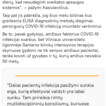
dienų, kad nesudeginti sveikatos apsaugos
sistemos", — pažymi Kasiulevičius.
Taip pat jis pabrėžia, jog šiuo metu būtinas kuo
greitesnis ELISA diagnostinių metodų diegimas
persirgusių COVID-19 infekciją imuniteto vertinimui.
Be to, pasak gydytojo, amžiaus faktorius COVID-19
infekcijai svarbus, bet Vilniaus universiteto
ligoninėje Santaros klinikų intensyvios terapijos
skyriuose gydomi ne tik senyvo amžiaus pacientai,
tenka kovoti už gyvybes ir tų, kurių amžius nesiekia
50 metų.
"Daliai pacientų infekcija pasižymi sunkia
eiga, kurią efektyviai valdyti yra labai
sunku. Tam prireikia rimtų
multidisciplininių konsiliumų, kuriuose