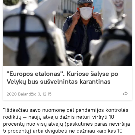
"Europos etalonas". Kuriose šalyse po
Velykų bus sušvelnintas karantinas
2020 Balandžio 9, 12:15
"Išdėsčiau savo nuomonę dėl pandemijos kontrolės
rodiklių — naujų atvejų dažnis neturi viršyti 10
procentų nuo visų atvejų (paskutines paras neviršija
5 procentų) arba dvigubėti ne dažniau kaip kas 10