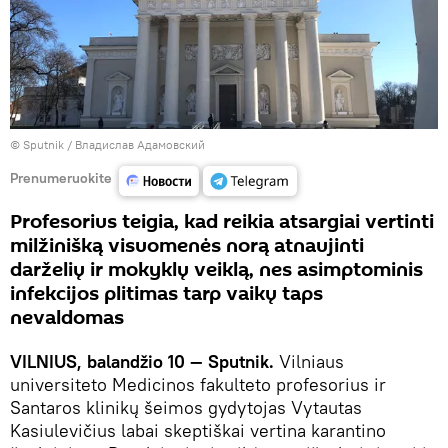
© Sputnik / Владислав Адамовский
Prenumeruokite
Profesorius teigia, kad reikia atsargiai vertinti
milžinišką visuomenės norą atnaujinti
darželių ir mokyklų veiklą, nes asimptominis
infekcijos plitimas tarp vaikų taps
nevaldomas
VILNIUS, balandžio 10 — Sputnik.
Vilniaus
universiteto Medicinos fakulteto profesorius ir
Santaros klinikų šeimos gydytojas Vytautas
Kasiulevičius labai skeptiškai vertina karantino