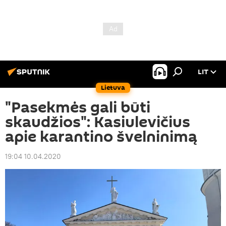
LIT
Lietuva
"Pasekmės gali būti
skaudžios": Kasiulevičius
apie karantino švelninimą
19:04 10.04.2020