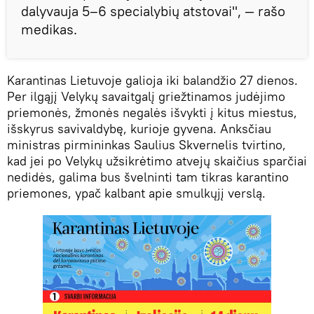
dalyvauja 5–6 specialybių atstovai", — rašo
medikas.
Karantinas Lietuvoje galioja iki balandžio 27 dienos.
Per ilgąjį Velykų savaitgalį griežtinamos judėjimo
priemonės, žmonės negalės išvykti į kitus miestus,
išskyrus savivaldybę, kurioje gyvena. Anksčiau
ministras pirmininkas Saulius Skvernelis tvirtino,
kad jei po Velykų užsikrėtimo atvejų skaičius sparčiai
nedidės, galima bus švelninti tam tikras karantino
priemones, ypač kalbant apie smulkųjį verslą.