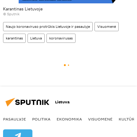
Karantinas Lietuvoje
© Sputnik
Naujo koronaviruso protrūkis Lietuvoje ir pasaulyje
Visuomenė
karantinas
Lietuva
koronavirusas
Lietuva
PASAULYJE
POLITIKA
EKONOMIKA
VISUOMENĖ
KULTŪR