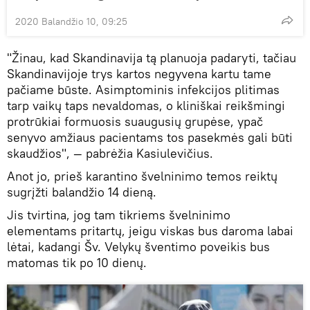
2020 Balandžio 10, 09:25
"Žinau, kad Skandinavija tą planuoja padaryti, tačiau
Skandinavijoje trys kartos negyvena kartu tame
pačiame būste. Asimptominis infekcijos plitimas
tarp vaikų taps nevaldomas, o kliniškai reikšmingi
protrūkiai formuosis suaugusių grupėse, ypač
senyvo amžiaus pacientams tos pasekmės gali būti
skaudžios", — pabrėžia Kasiulevičius.
Anot jo, prieš karantino švelninimo temos reiktų
sugrįžti balandžio 14 dieną.
Jis tvirtina, jog tam tikriems švelninimo
elementams pritartų, jeigu viskas bus daroma labai
lėtai, kadangi Šv. Velykų šventimo poveikis bus
matomas tik po 10 dienų.