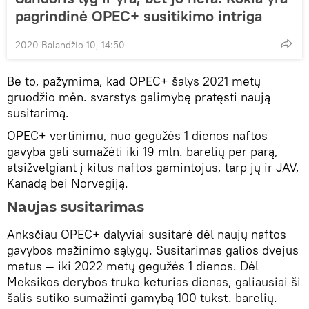
pagrindinė OPEC+ susitikimo intriga
2020 Balandžio 10, 14:50
Be to, pažymima, kad OPEC+ šalys 2021 metų
gruodžio mėn. svarstys galimybę pratęsti naują
susitarimą.
OPEC+ vertinimu, nuo gegužės 1 dienos naftos
gavyba gali sumažėti iki 19 mln. barelių per parą,
atsižvelgiant į kitus naftos gamintojus, tarp jų ir JAV,
Kanadą bei Norvegiją.
Naujas susitarimas
Anksčiau OPEC+ dalyviai susitarė dėl naujų naftos
gavybos mažinimo sąlygų. Susitarimas galios dvejus
metus — iki 2022 metų gegužės 1 dienos. Dėl
Meksikos derybos truko keturias dienas, galiausiai ši
šalis sutiko sumažinti gamybą 100 tūkst. barelių.