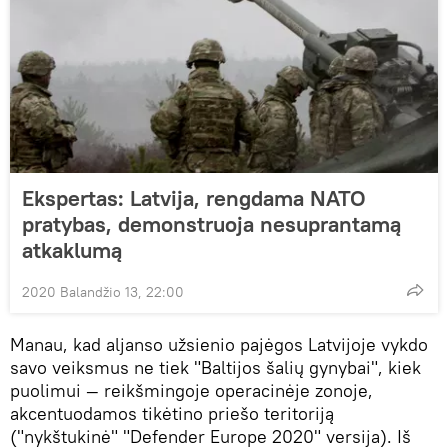
Ekspertas: Latvija, rengdama NATO
pratybas, demonstruoja nesuprantamą
atkaklumą
2020 Balandžio 13, 22:00
Manau, kad aljanso užsienio pajėgos Latvijoje vykdo
savo veiksmus ne tiek "Baltijos šalių gynybai", kiek
puolimui — reikšmingoje operacinėje zonoje,
akcentuodamos tikėtino priešo teritoriją
("nykštukinė" "Defender Europe 2020" versija). Iš