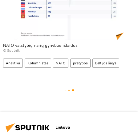
NATO valstybių narių gynybos išlaidos
© Sputnik
Analitika
Kolumnistas
NATO
pratybos
Baltijos šalys
Lietuva