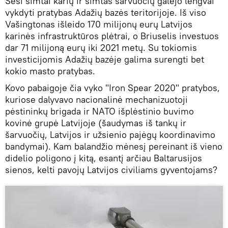
Šeši šimtai karių ir šimtas šarvuočių galėjo lengvai
vykdyti pratybas Adažių bazės teritorijoje. Iš viso
Vašingtonas išleido 170 milijonų eurų Latvijos
karinės infrastruktūros plėtrai, o Briuselis investuos
dar 71 milijoną eurų iki 2021 metų. Su tokiomis
investicijomis Adažių bazėje galima surengti bet
kokio masto pratybas.
Kovo pabaigoje čia vyko "Iron Spear 2020" pratybos,
kuriose dalyvavo nacionalinė mechanizuotoji
pėstininkų brigada ir NATO išplėstinio buvimo
kovinė grupė Latvijoje (šaudymas iš tankų ir
šarvuočių, Latvijos ir užsienio pajėgų koordinavimo
bandymai). Kam balandžio mėnesį pereinant iš vieno
didelio poligono į kitą, esantį arčiau Baltarusijos
sienos, kelti pavojų Latvijos civiliams gyventojams?