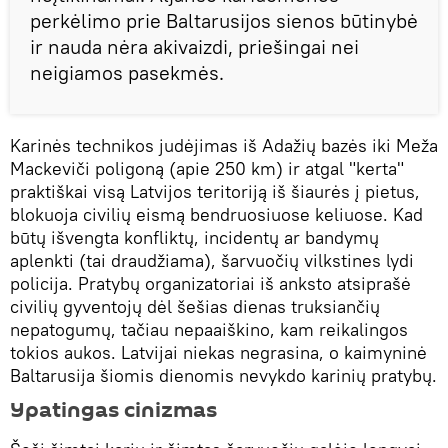
perkėlimo prie Baltarusijos sienos būtinybė
ir nauda nėra akivaizdi, ​​priešingai nei
neigiamos pasekmės.
Karinės technikos judėjimas iš Adažių bazės iki Meža
Mackeviči poligoną (apie 250 km) ir atgal "kerta"
praktiškai visą Latvijos teritoriją iš šiaurės į pietus,
blokuoja civilių eismą bendruosiuose keliuose. Kad
būtų išvengta konfliktų, incidentų ar bandymų
aplenkti (tai draudžiama), šarvuočių vilkstines lydi
policija. Pratybų organizatoriai iš anksto atsiprašė
civilių gyventojų dėl šešias dienas truksiančių
nepatogumų, tačiau nepaaiškino, kam reikalingos
tokios aukos. Latvijai niekas negrasina, o kaimyninė
Baltarusija šiomis dienomis nevykdo karinių pratybų.
Ypatingas cinizmas