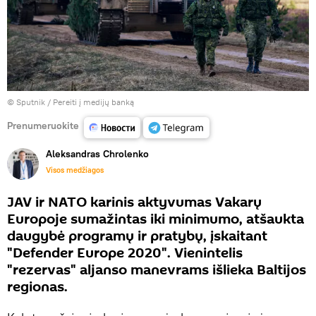
© Sputnik
/
Pereiti į medijų banką
Prenumeruokite
Aleksandras Chrolenko
Visos medžiagos
JAV ir NATO karinis aktyvumas Vakarų
Europoje sumažintas iki minimumo, atšaukta
daugybė programų ir pratybų, įskaitant
"Defender Europe 2020". Vienintelis
"rezervas" aljanso manevrams išlieka Baltijos
regionas.