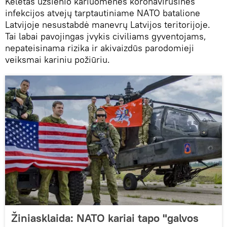
Keletas užsienio kariuomenės koronavirusinės
infekcijos atvejų tarptautiniame NATO batalione
Latvijoje nesustabdė manevrų Latvijos teritorijoje.
Tai labai pavojingas įvykis civiliams gyventojams,
nepateisinama rizika ir akivaizdūs parodomieji
veiksmai kariniu požiūriu.
Žiniasklaida: NATO kariai tapo "galvos