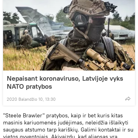
Nepaisant koronaviruso, Latvijoje vyks
NATO pratybos
2020 Balandžio 10, 13:30
"Steele Brawler" pratybos, kaip ir bet kuris kitas
masinis kariuomenės judėjimas, neleidžia išlaikyti
saugaus atstumo tarp kariškių. Galimi kontaktai ir su
vietos gyventojais. Akivaizdu, kad aljansas yra