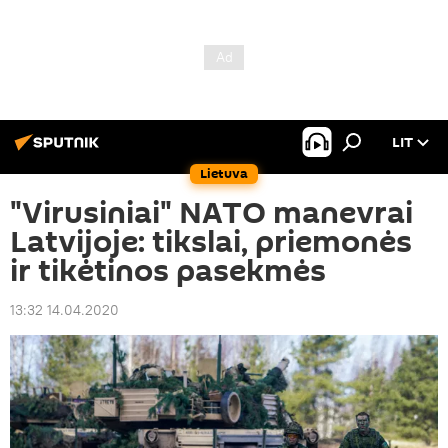
LIT
Lietuva
"Virusiniai" NATO manevrai
Latvijoje: tikslai, priemonės
ir tikėtinos pasekmės
13:32 14.04.2020