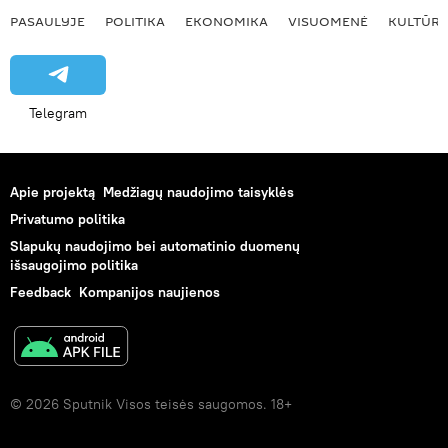
PASAULYJE
POLITIKA
EKONOMIKA
VISUOMENĖ
KULTŪR
Telegram
Apie projektą
Medžiagų naudojimo taisyklės
Privatumo politika
Slapukų naudojimo bei automatinio duomenų
išsaugojimo politika
Feedback
Kompanijos naujienos
© 2026 Sputnik Visos teisės saugomos. 18+