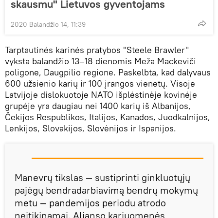
skausmu" Lietuvos gyventojams
2020 Balandžio 14, 11:39
Tarptautinės karinės pratybos "Steele Brawler"
vyksta balandžio 13–18 dienomis Meža Mackeviči
poligone, Daugpilio regione. Paskelbta, kad dalyvaus
600 užsienio karių ir 100 įrangos vienetų. Visoje
Latvijoje dislokuotoje NATO išplėstinėje kovinėje
grupėje yra daugiau nei 1400 karių iš Albanijos,
Čekijos Respublikos, Italijos, Kanados, Juodkalnijos,
Lenkijos, Slovakijos, Slovėnijos ir Ispanijos.
Manevrų tikslas — sustiprinti ginkluotųjų
pajėgų bendradarbiavimą bendrų mokymų
metu — pandemijos periodu atrodo
neįtikinamai. Aljanso kariuomenės