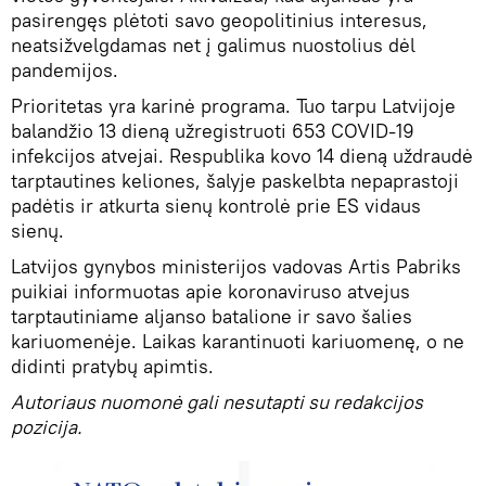
pasirengęs plėtoti savo geopolitinius interesus,
neatsižvelgdamas net į galimus nuostolius dėl
pandemijos.
Prioritetas yra karinė programa. Tuo tarpu Latvijoje
balandžio 13 dieną užregistruoti 653 COVID-19
infekcijos atvejai. Respublika kovo 14 dieną uždraudė
tarptautines keliones, šalyje paskelbta nepaprastoji
padėtis ir atkurta sienų kontrolė prie ES vidaus
sienų.
Latvijos gynybos ministerijos vadovas Artis Pabriks
puikiai informuotas apie koronaviruso atvejus
tarptautiniame aljanso batalione ir savo šalies
kariuomenėje. Laikas karantinuoti kariuomenę, o ne
didinti pratybų apimtis.
Autoriaus nuomonė gali nesutapti su redakcijos
pozicija.