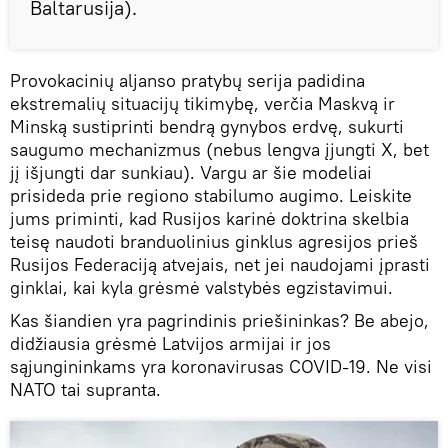
Baltarusija).
Provokacinių aljanso pratybų serija padidina
ekstremalių situacijų tikimybę, verčia Maskvą ir
Minską sustiprinti bendrą gynybos erdvę, sukurti
saugumo mechanizmus (nebus lengva įjungti X, bet
jį išjungti dar sunkiau). Vargu ar šie modeliai
prisideda prie regiono stabilumo augimo. Leiskite
jums priminti, kad Rusijos karinė doktrina skelbia
teisę naudoti branduolinius ginklus agresijos prieš
Rusijos Federaciją atvejais, net jei naudojami įprasti
ginklai, kai kyla grėsmė valstybės egzistavimui.
Kas šiandien yra pagrindinis priešininkas? Be abejo,
didžiausia grėsmė Latvijos armijai ir jos
sąjungininkams yra koronavirusas COVID-19. Ne visi
NATO tai supranta.