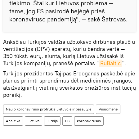
tiekimo. Štai kur Lietuvos problema —
tame, jog ES pasirodė bejėgė prieš
koronaviruso pandemiją", — sakė Šatrovas.
Anksčiau Turkijos valdžia užblokavo dirbtinės plaučių
ventiliacijos (DPV) aparatų, kurių bendra vertė —
350 tūkst. eurų, siuntą, kurią Lietuva užsisakė iš
Turkijos kompanijų, pranešė portalas "
RuBaltic
".
Turkijos prezidentas Tajipas Erdoganas paskelbė apie
planus priimti sprendimus dėl medicininės įrangos,
atsižvelgiant į vietinių sveikatos priežiūros institucijų
poreikį.
Naujo koronaviruso protrūkis Lietuvoje ir pasaulyje
Visuomenė
Analitika
Lietuva
Turkija
ES
koronavirusas