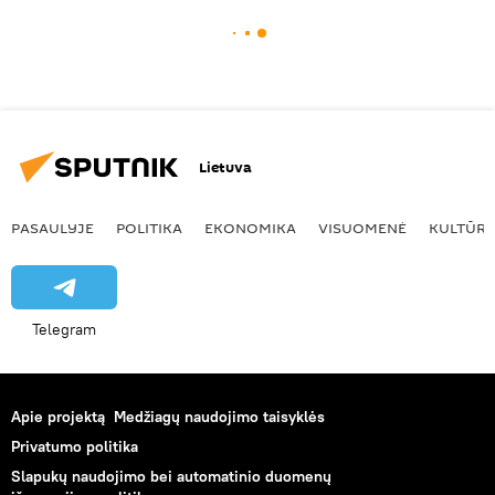
Lietuva
PASAULYJE
POLITIKA
EKONOMIKA
VISUOMENĖ
KULTŪR
Telegram
Apie projektą
Medžiagų naudojimo taisyklės
Privatumo politika
Slapukų naudojimo bei automatinio duomenų