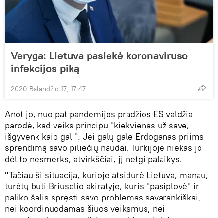
Veryga: Lietuva pasiekė koronaviruso
infekcijos piką
2020 Balandžio 17, 17:47
Anot jo, nuo pat pandemijos pradžios ES valdžia
parodė, kad veiks principu "kiekvienas už save,
išgyvenk kaip gali". Jei galų gale Erdoganas priims
sprendimą savo piliečių naudai, Turkijoje niekas jo
dėl to nesmerks, atvirkščiai, jį netgi palaikys.
"Tačiau ši situacija, kurioje atsidūrė Lietuva, manau,
turėtų būti Briuselio akiratyje, kuris "pasiplovė" ir
paliko šalis spręsti savo problemas savarankiškai,
nei koordinuodamas šiuos veiksmus, nei