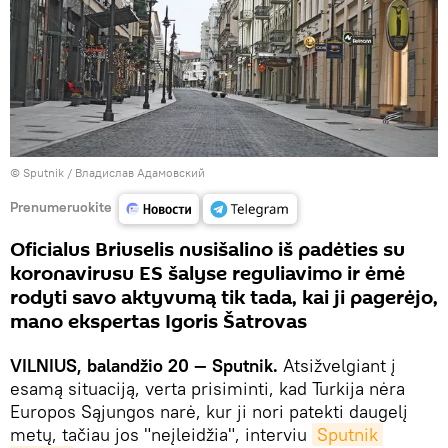
© Sputnik / Владислав Адамовский
Prenumeruokite
Oficialus Briuselis nusišalino iš padėties su
koronavirusu ES šalyse reguliavimo ir ėmė
rodyti savo aktyvumą tik tada, kai ji pagerėjo,
mano ekspertas Igoris Šatrovas
VILNIUS, balandžio 20 — Sputnik.
Atsižvelgiant į
esamą situaciją, verta prisiminti, kad Turkija nėra
Europos Sąjungos narė, kur ji nori patekti daugelį
metų, tačiau jos "neįleidžia", interviu
Sputnik 