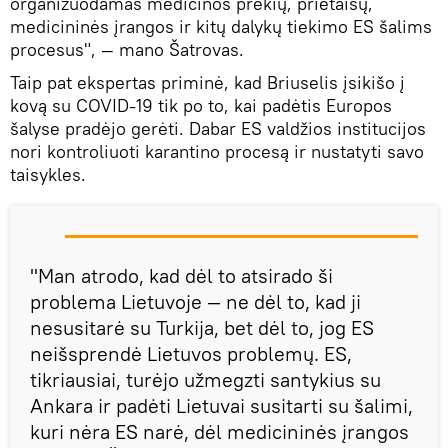
organizuodamas medicinos prekių, prietaisų,
medicininės įrangos ir kitų dalykų tiekimo ES šalims
procesus", — mano Šatrovas.
Taip pat ekspertas priminė, kad Briuselis įsikišo į
kovą su COVID-19 tik po to, kai padėtis Europos
šalyse pradėjo gerėti. Dabar ES valdžios institucijos
nori kontroliuoti karantino procesą ir nustatyti savo
taisykles.
"Man atrodo, kad dėl to atsirado ši
problema Lietuvoje — ne dėl to, kad ji
nesusitarė su Turkija, bet dėl to, jog ES
neišsprendė Lietuvos problemų. ES,
tikriausiai, turėjo užmegzti santykius su
Ankara ir padėti Lietuvai susitarti su šalimi,
kuri nėra ES narė, dėl medicininės įrangos