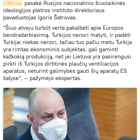
Lietuva
pasakė Rusijos nacionalinio šiuolaikinės
ideologijos plėtros instituto direktoriaus
pavaduotojas Igoris Šatrovas.
"Šiuo atveju turbūt verta pakalbėti apie Europos
bendradarbiavimą. Turkijos nenori matyti, ir padėti
Turkijai niekas nenori, tačiau tuo pačiu metu Turkija
yra rimtas ekonominis subjektas, gali gaminti
kažkokią produkciją, net jei Lietuva yra pasirengusi
pirkti iš Turkijos dirbtinės plaučių ventiliacijos
aparatus, neturint galimybės gauti šių aparatų ES
šalyse", — pažymėjo ekspertas.