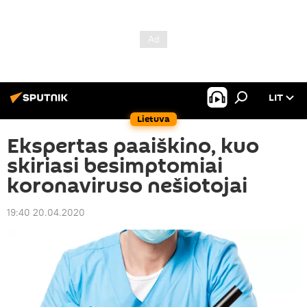
LIT
Lietuva
Ekspertas paaiškino, kuo
skiriasi besimptomiai
koronaviruso nešiotojai
19:40 20.04.2020