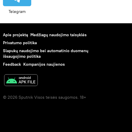
Telegram
Apie projektą
Medžiagų naudojimo taisyklės
Privatumo politika
Slapukų naudojimo bei automatinio duomenų
išsaugojimo politika
Feedback
Kompanijos naujienos
© 2026 Sputnik Visos teisės saugomos. 18+