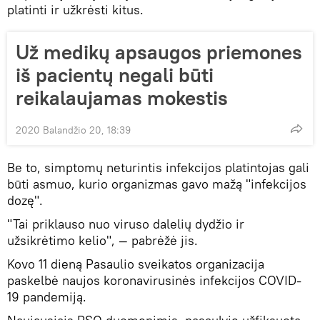
platinti ir užkrėsti kitus.
Už medikų apsaugos priemones
iš pacientų negali būti
reikalaujamas mokestis
2020 Balandžio 20, 18:39
Be to, simptomų neturintis infekcijos platintojas gali
būti asmuo, kurio organizmas gavo mažą "infekcijos
dozę".
"Tai priklauso nuo viruso dalelių dydžio ir
užsikrėtimo kelio", — pabrėžė jis.
Kovo 11 dieną Pasaulio sveikatos organizacija
paskelbė naujos koronavirusinės infekcijos COVID-
19 pandemiją.