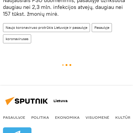
Naujausiais PSO duomenimis, pasaulyje užfiksuota
daugiau nei 2,3 mln. infekcijos atvejų, daugiau nei
157 tūkst. žmonių mirė.
Naujo koronaviruso protrūkis Lietuvoje ir pasaulyje
Pasaulyje
koronavirusas
Lietuva
PASAULYJE
POLITIKA
EKONOMIKA
VISUOMENĖ
KULTŪR