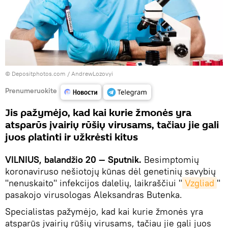
© Depositphotos.com /
AndrewLozovyi
Prenumeruokite
Jis pažymėjo, kad kai kurie žmonės yra
atsparūs įvairių rūšių virusams, tačiau jie gali
juos platinti ir užkrėsti kitus
VILNIUS, balandžio 20 — Sputnik.
Besimptomių
koronaviruso nešiotojų kūnas dėl genetinių savybių
"nenuskaito" infekcijos dalelių, laikraščiui "
Vzgliad
"
pasakojo virusologas Aleksandras Butenka.
Specialistas pažymėjo, kad kai kurie žmonės yra
atsparūs įvairių rūšių virusams, tačiau jie gali juos