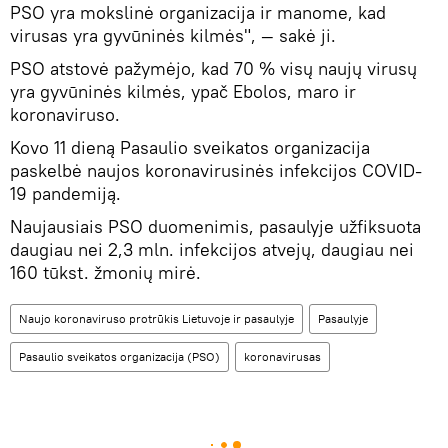
PSO yra mokslinė organizacija ir manome, kad
virusas yra gyvūninės kilmės", — sakė ji.
PSO atstovė pažymėjo, kad 70 % visų naujų virusų
yra gyvūninės kilmės, ypač Ebolos, maro ir
koronaviruso.
Kovo 11 dieną Pasaulio sveikatos organizacija
paskelbė naujos koronavirusinės infekcijos COVID-
19 pandemiją.
Naujausiais PSO duomenimis, pasaulyje užfiksuota
daugiau nei 2,3 mln. infekcijos atvejų, daugiau nei
160 tūkst. žmonių mirė.
Naujo koronaviruso protrūkis Lietuvoje ir pasaulyje
Pasaulyje
Pasaulio sveikatos organizacija (PSO)
koronavirusas