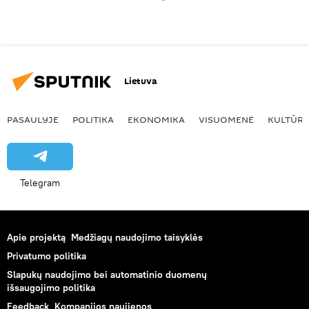
Lietuva
PASAULYJE
POLITIKA
EKONOMIKA
VISUOMENĖ
KULTŪR
Telegram
Apie projektą
Medžiagų naudojimo taisyklės
Privatumo politika
Slapukų naudojimo bei automatinio duomenų
išsaugojimo politika
Feedback
Kompanijos naujienos