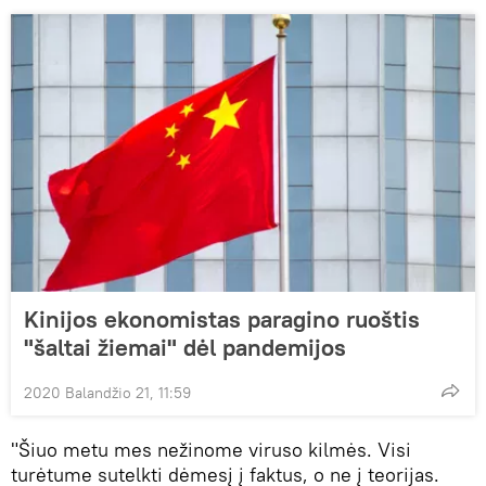
Kinijos ekonomistas paragino ruoštis
"šaltai žiemai" dėl pandemijos
2020 Balandžio 21, 11:59
"Šiuo metu mes nežinome viruso kilmės. Visi
turėtume sutelkti dėmesį į faktus, o ne į teorijas.