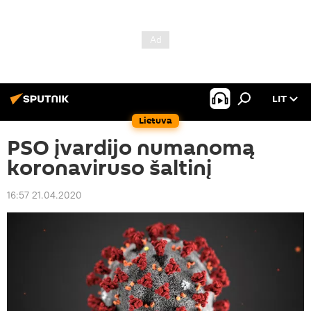
LIT
Lietuva
PSO įvardijo numanomą
koronaviruso šaltinį
16:57 21.04.2020