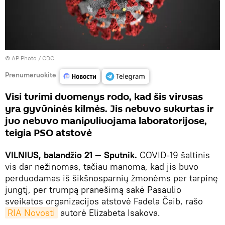
© AP Photo / CDC
Prenumeruokite
Visi turimi duomenys rodo, kad šis virusas
yra gyvūninės kilmės. Jis nebuvo sukurtas ir
juo nebuvo manipuliuojama laboratorijose,
teigia PSO atstovė
VILNIUS, balandžio 21 — Sputnik.
COVID-19 šaltinis
vis dar nežinomas, tačiau manoma, kad jis buvo
perduodamas iš šikšnosparnių žmonėms per tarpinę
jungtį, per trumpą pranešimą sakė Pasaulio
sveikatos organizacijos atstovė Fadela Čaib, rašo
RIA Novosti
autorė Elizabeta Isakova.