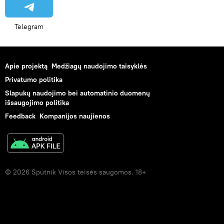
Telegram
Apie projektą
Medžiagų naudojimo taisyklės
Privatumo politika
Slapukų naudojimo bei automatinio duomenų
išsaugojimo politika
Feedback
Kompanijos naujienos
© 2026 Sputnik Visos teisės saugomos. 18+