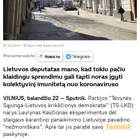
© Sputnik / Владислав Адамовский
Prenumeruokite
Lietuvos deputatas mano, kad tokiu pačiu
klaidingu sprendimu gali tapti noras įgyti
kolektyvinį imunitetą nuo koronaviruso
VILNIUS, balandžio 22 — Sputnik.
Partijos "Tėvynės
Sąjunga-Lietuvos krikščionys demokratai" (TS-LKD)
narys Laurynas Kasčiūnas eksperimentus dėl
staigaus karantino panaikinimo Lietuvoje pavadino
"nežmoniškais". Apie tai jis parašė savo
Facebook
paskyroje.