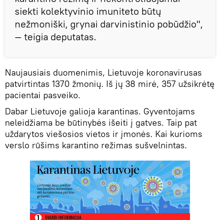
siekti kolektyvinio imuniteto būtų
nežmoniški, grynai darvinistinio pobūdžio",
— teigia deputatas.
Naujausiais duomenimis, Lietuvoje koronavirusas
patvirtintas 1370 žmonių. Iš jų 38 mirė, 357 užsikrėtę
pacientai pasveiko.
Dabar Lietuvoje galioja karantinas. Gyventojams
neleidžiama be būtinybės išeiti į gatves. Taip pat
uždarytos viešosios vietos ir įmonės. Kai kurioms
verslo rūšims karantino režimas sušvelnintas.