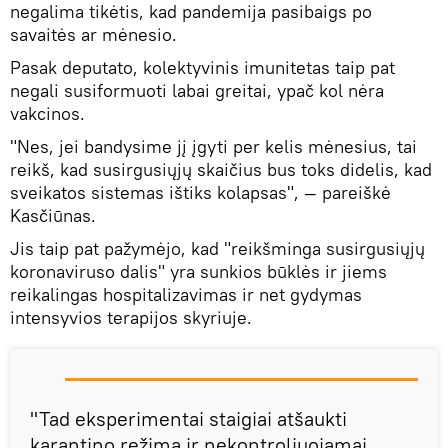
negalima tikėtis, kad pandemija pasibaigs po
savaitės ar mėnesio.
Pasak deputato, kolektyvinis imunitetas taip pat
negali susiformuoti labai greitai, ypač kol nėra
vakcinos.
"Nes, jei bandysime jį įgyti per kelis mėnesius, tai
reikš, kad susirgusiųjų skaičius bus toks didelis, kad
sveikatos sistemas ištiks kolapsas", — pareiškė
Kasčiūnas.
Jis taip pat pažymėjo, kad "reikšminga susirgusiųjų
koronaviruso dalis" yra sunkios būklės ir jiems
reikalingas hospitalizavimas ir net gydymas
intensyvios terapijos skyriuje.
"Tad eksperimentai staigiai atšaukti
karantino režimą ir nekontroliuojamai