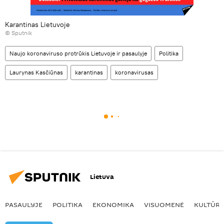
Karantinas Lietuvoje
© Sputnik
Naujo koronaviruso protrūkis Lietuvoje ir pasaulyje
Politika
Laurynas Kasčiūnas
karantinas
koronavirusas
Lietuva
PASAULYJE
POLITIKA
EKONOMIKA
VISUOMENĖ
KULTŪR