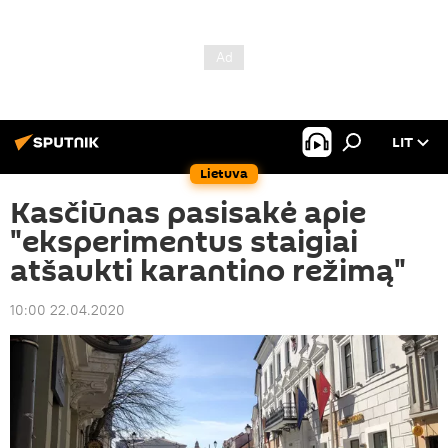
LIT
Lietuva
Kasčiūnas pasisakė apie
"eksperimentus staigiai
atšaukti karantino režimą"
10:00 22.04.2020