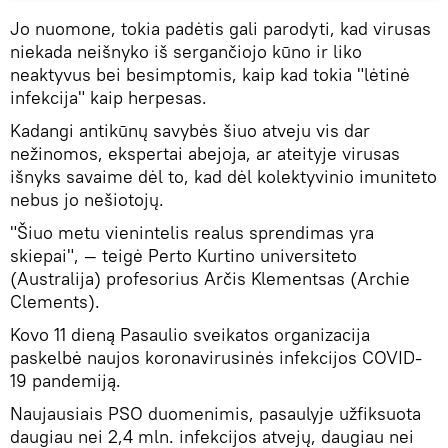
Jo nuomone, tokia padėtis gali parodyti, kad virusas
niekada neišnyko iš sergančiojo kūno ir liko
neaktyvus bei besimptomis, kaip kad tokia "lėtinė
infekcija" kaip herpesas.
Kadangi antikūnų savybės šiuo atveju vis dar
nežinomos, ekspertai abejoja, ar ateityje virusas
išnyks savaime dėl to, kad dėl kolektyvinio imuniteto
nebus jo nešiotojų.
"Šiuo metu vienintelis realus sprendimas yra
skiepai", — teigė Perto Kurtino universiteto
(Australija) profesorius Arčis Klementsas (Archie
Clements).
Kovo 11 dieną Pasaulio sveikatos organizacija
paskelbė naujos koronavirusinės infekcijos COVID-
19 pandemiją.
Naujausiais PSO duomenimis, pasaulyje užfiksuota
daugiau nei 2,4 mln. infekcijos atvejų, daugiau nei