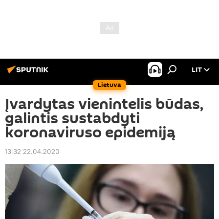
LIT
Lietuva
Įvardytas vienintelis būdas,
galintis sustabdyti
koronaviruso epidemiją
13:32 22.04.2020