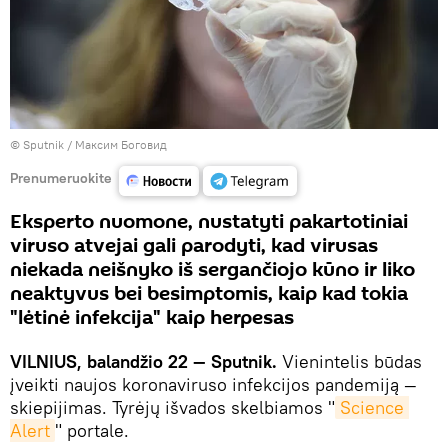
© Sputnik / Максим Боговид
Prenumeruokite
Eksperto nuomone, nustatyti pakartotiniai
viruso atvejai gali parodyti, kad virusas
niekada neišnyko iš sergančiojo kūno ir liko
neaktyvus bei besimptomis, kaip kad tokia
"lėtinė infekcija" kaip herpesas
VILNIUS, balandžio 22 — Sputnik.
Vienintelis būdas
įveikti naujos koronaviruso infekcijos pandemiją —
skiepijimas. Tyrėjų išvados skelbiamos "
Science 
Alert
" portale.