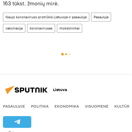
163 tūkst. žmonių mirė.
Naujo koronaviruso protrūkis Lietuvoje ir pasaulyje
Pasaulyje
vakcinacija
koronavirusas
mokslininkai
Lietuva
PASAULYJE
POLITIKA
EKONOMIKA
VISUOMENĖ
KULTŪR