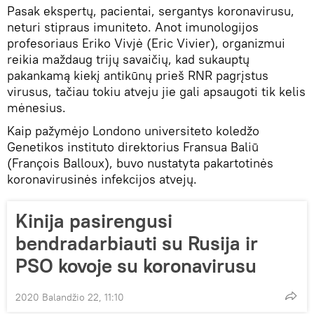
Pasak ekspertų, pacientai, sergantys koronavirusu,
neturi stipraus imuniteto. Anot imunologijos
profesoriaus Eriko Vivjė (Eric Vivier), organizmui
reikia maždaug trijų savaičių, kad sukauptų
pakankamą kiekį antikūnų prieš RNR pagrįstus
virusus, tačiau tokiu atveju jie gali apsaugoti tik kelis
mėnesius.
Kaip pažymėjo Londono universiteto koledžo
Genetikos instituto direktorius Fransua Baliū
(François Balloux), buvo nustatyta pakartotinės
koronavirusinės infekcijos atvejų.
Kinija pasirengusi
bendradarbiauti su Rusija ir
PSO kovoje su koronavirusu
2020 Balandžio 22, 11:10