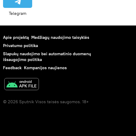
Telegram
Apie projektą
Medžiagų naudojimo taisyklės
Privatumo politika
Slapukų naudojimo bei automatinio duomenų
išsaugojimo politika
Feedback
Kompanijos naujienos
© 2026 Sputnik Visos teisės saugomos. 18+