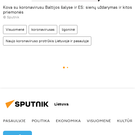
Kova su koronavirusu Baltijos šalyse ir ES: sienų uždarymas ir kitos
priemonės
© Sputnik
Visuomenė
koronavirusas
ligoninė
Naujo koronaviruso protrūkis Lietuvoje ir pasaulyje
Lietuva
PASAULYJE
POLITIKA
EKONOMIKA
VISUOMENĖ
KULTŪR