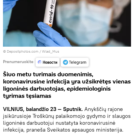
© Depositphotos.com /
Wlad_Mus
Prenumeruokite
Šiuo metu turimais duomenimis,
koronavirusine infekcija yra užsikrėtęs vienas
ligoninės darbuotojas, epidemiologinis
tyrimas tęsiamas
VILNIUS, balandžio 23 — Sputnik.
Anykščių rajone
įsikūrusioje Troškūnų palaikomojo gydymo ir slaugos
ligoninės darbuotojui nustatyta koronavirusinė
infekcija, praneša Sveikatos apsaugos ministerija.