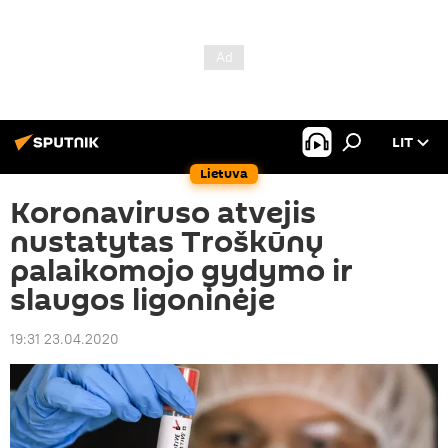
LIT
Lietuva
Koronaviruso atvejis
nustatytas Troškūnų
palaikomojo gydymo ir
slaugos ligoninėje
19:31 23.04.2020