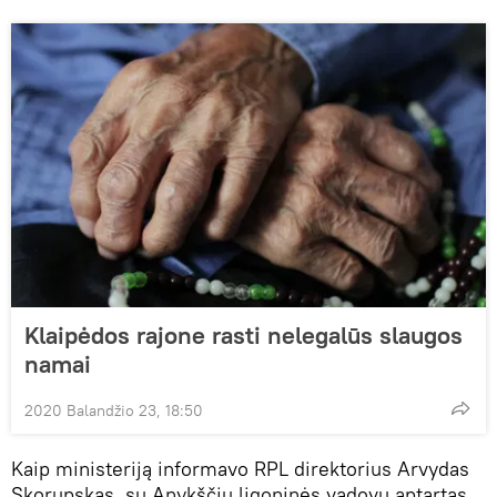
Klaipėdos rajone rasti nelegalūs slaugos
namai
2020 Balandžio 23, 18:50
Kaip ministeriją informavo RPL direktorius Arvydas
Skorupskas, su Anykščių ligoninės vadovu aptartas