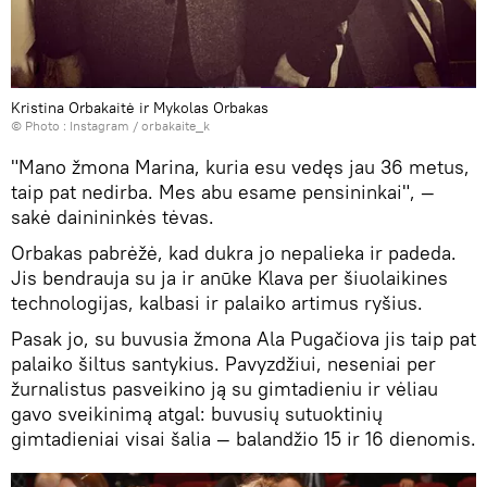
Kristina Orbakaitė ir Mykolas Orbakas
© Photo :
Instagram / orbakaite_k
"Mano žmona Marina, kuria esu vedęs jau 36 metus,
taip pat nedirba. Mes abu esame pensininkai", —
sakė dainininkės tėvas.
Orbakas pabrėžė, kad dukra jo nepalieka ir padeda.
Jis bendrauja su ja ir anūke Klava per šiuolaikines
technologijas, kalbasi ir palaiko artimus ryšius.
Pasak jo, su buvusia žmona Ala Pugačiova jis taip pat
palaiko šiltus santykius. Pavyzdžiui, neseniai per
žurnalistus pasveikino ją su gimtadieniu ir vėliau
gavo sveikinimą atgal: buvusių sutuoktinių
gimtadieniai visai šalia — balandžio 15 ir 16 dienomis.