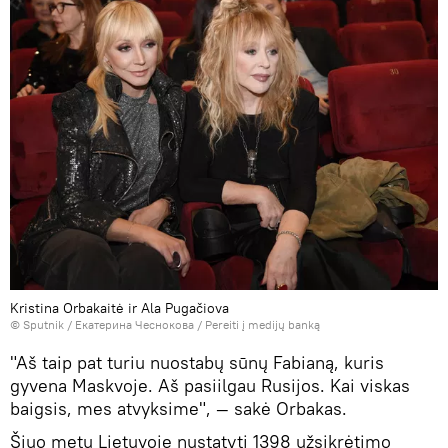
Kristina Orbakaitė ir Ala Pugačiova
© Sputnik / Екатерина Чеснокова
/
Pereiti į medijų banką
"Aš taip pat turiu nuostabų sūnų Fabianą, kuris
gyvena Maskvoje. Aš pasiilgau Rusijos. Kai viskas
baigsis, mes atvyksime", — sakė Orbakas.
Šiuo metu Lietuvoje nustatyti 1398 užsikrėtimo