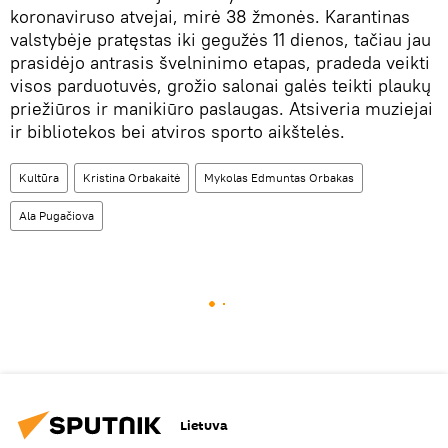
koronaviruso atvejai, mirė 38 žmonės. Karantinas
valstybėje pratęstas iki gegužės 11 dienos, tačiau jau
prasidėjo antrasis švelninimo etapas, pradeda veikti
visos parduotuvės, grožio salonai galės teikti plaukų
priežiūros ir manikiūro paslaugas. Atsiveria muziejai
ir bibliotekos bei atviros sporto aikštelės.
Kultūra
Kristina Orbakaitė
Mykolas Edmuntas Orbakas
Ala Pugačiova
Lietuva