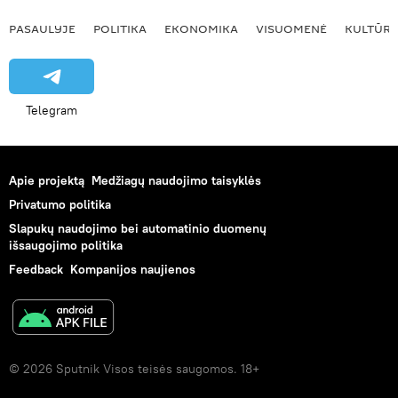
PASAULYJE
POLITIKA
EKONOMIKA
VISUOMENĖ
KULTŪR
Telegram
Apie projektą
Medžiagų naudojimo taisyklės
Privatumo politika
Slapukų naudojimo bei automatinio duomenų
išsaugojimo politika
Feedback
Kompanijos naujienos
© 2026 Sputnik Visos teisės saugomos. 18+