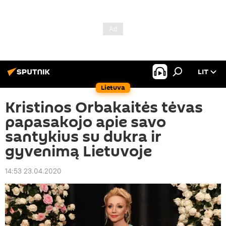
LIT
Lietuva
Kristinos Orbakaitės tėvas
papasakojo apie savo
santykius su dukra ir
gyvenimą Lietuvoje
14:53 23.04.2020