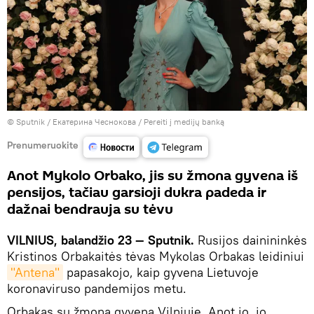
© Sputnik / Екатерина Чеснокова
/
Pereiti į medijų banką
Prenumeruokite
Anot Mykolo Orbako, jis su žmona gyvena iš
pensijos, tačiau garsioji dukra padeda ir
dažnai bendrauja su tėvu
VILNIUS, balandžio 23 — Sputnik.
Rusijos dainininkės
Kristinos Orbakaitės tėvas Mykolas Orbakas leidiniui
"Antena"
papasakojo, kaip gyvena Lietuvoje
koronaviruso pandemijos metu.
Orbakas su žmona gyvena Vilniuje. Anot jo, jo