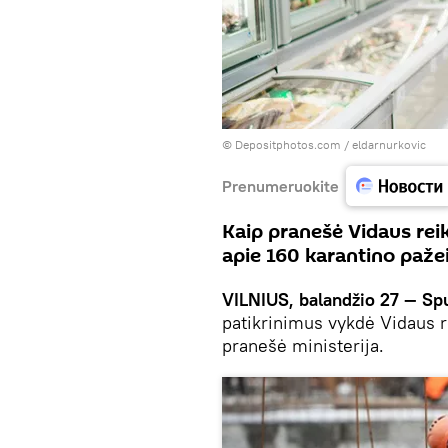
© Depositphotos.com /
eldarnurkovic
Prenumeruokite
Kaip pranešė Vidaus reik
apie 160 karantino paže
VILNIUS, balandžio 27 — Sp
patikrinimus vykdė Vidaus re
pranešė ministerija.