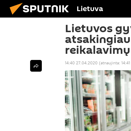
Lietuva
Lietuvos gy
atsakingiau
reikalavimų
14:40 27.04.2020
(atnaujinta:
14:4