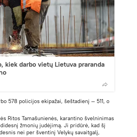
, kiek darbo vietų Lietuva praranda
ino
bo 578 policijos ekipažai, šeštadienį — 511, o
rės Ritos Tamašunienės, karantino švelninimas
 didesnį žmonių judėjimą. Ji pridūrė, kad šį
desnis nei per šventinį Velykų savaitgalį,