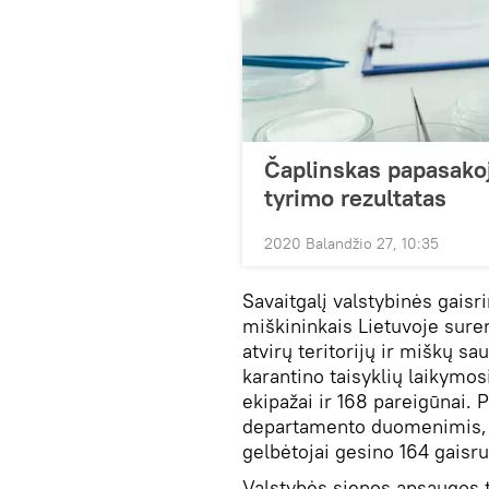
Čaplinskas papasako
tyrimo rezultatas
2020 Balandžio 27, 10:35
Savaitgalį valstybinės gaisr
miškininkais Lietuvoje sure
atvirų teritorijų ir miškų s
karantino taisyklių laikymos
ekipažai ir 168 pareigūnai. 
departamento duomenimis, 
gelbėtojai gesino 164 gaisru
Valstybės sienos apsaugos ta