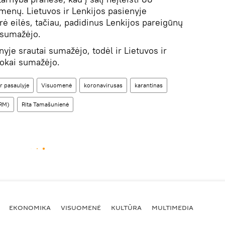
menų. Lietuvos ir Lenkijos pasienyje
rė eilės, tačiau, padidinus Lenkijos pareigūnų
i sumažėjo.
nyje srautai sumažėjo, todėl ir Lietuvos ir
rokai sumažėjo.
r pasaulyje
Visuomenė
koronavirusas
karantinas
VRM)
Rita Tamašunienė
EKONOMIKA
VISUOMENĖ
KULTŪRA
MULTIMEDIA