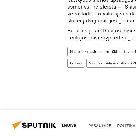
asmenys, neišleista — 18 as
ketvirtadienio vakarą susida
skaičių dvigubai, jos greita
Baltarusijos ir Rusijos pasie
Lenkijos pasienyje eilės ge
Naujo koronaviruso protrūkis Lietuvoje i
Lietuva
Vidaus reikalų ministerija (
Lietuva
PASAULYJE
POLITIKA