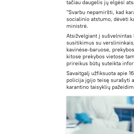
tačiau daugelis jų elgėsi ats
"Svarbu nepamiršti, kad kara
socialinio atstumo, dėvėti k
ministrė.
Atsižvelgiant į sušvelnintas 
susitikimus su verslininkais
kavinėse-baruose, prekybos
kitose prekybos vietose tam,
prireikus būtų suteikta info
Savaitgalį užfiksuota apie 1
policija įgijo teisę surašyt
karantino taisyklių pažeidi