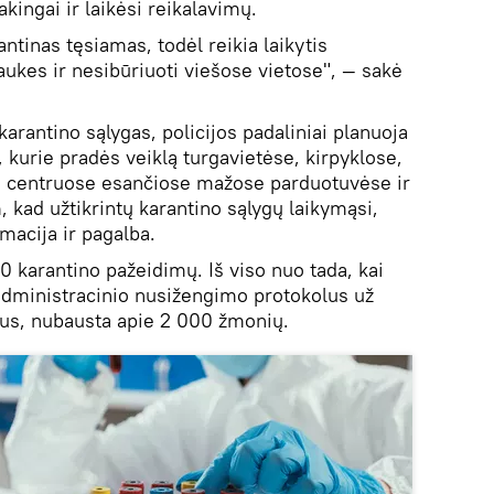
akingai ir laikėsi reikalavimų.
ntinas tęsiamas, todėl reikia laikytis
aukes ir nesibūriuoti viešose vietose", — sakė
karantino sąlygas, policijos padaliniai planuoja
, kurie pradės veiklą turgavietėse, kirpyklose,
 centruose esančiose mažose parduotuvėse ir
 kad užtikrintų karantino sąlygų laikymąsi,
rmacija ir pagalba.
60 karantino pažeidimų. Iš viso nuo tada, kai
i administracinio nusižengimo protokolus už
mus, nubausta apie 2 000 žmonių.