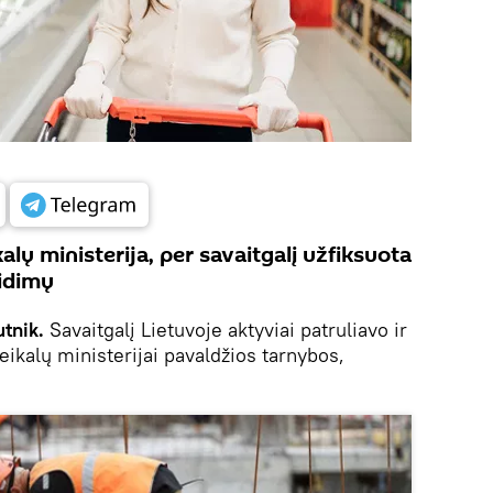
alų ministerija, per savaitgalį užfiksuota
idimų
utnik.
Savaitgalį Lietuvoje aktyviai patruliavo ir
ikalų ministerijai pavaldžios tarnybos,