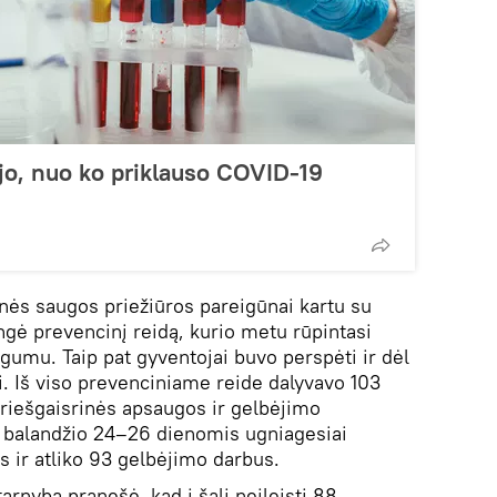
jo, nuo ko priklauso COVID-19
inės saugos priežiūros pareigūnai kartu su
ngė prevencinį reidą, kurio metu rūpintasi
augumu. Taip pat gyventojai buvo perspėti ir dėl
i. Iš viso prevenciniame reide dalyvavo 103
Priešgaisrinės apsaugos ir gelbėjimo
balandžio 24–26 dienomis ugniagesiai
s ir atliko 93 gelbėjimo darbus.
rnyba pranešė, kad į šalį neįleisti 88