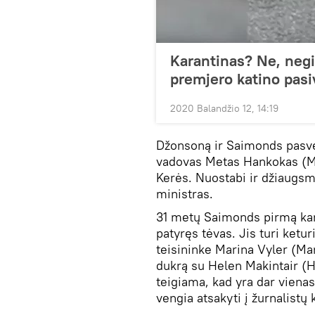
Karantinas? Ne, negi
premjero katino pas
2020 Balandžio 12, 14:19
Džonsoną ir Saimonds pasve
vadovas Metas Hankokas (Mat
Kerės. Nuostabi ir džiaugsm
ministras.
31 metų Saimonds pirmą kar
patyręs tėvas. Jis turi ketu
teisininke Marina Vyler (Ma
dukrą su Helen Makintair (
teigiama, kad yra dar viena
vengia atsakyti į žurnalistų 