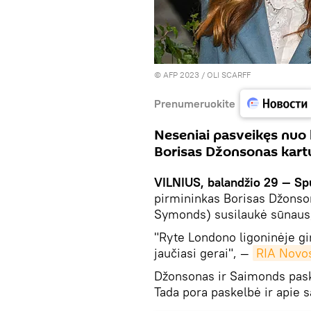
© AFP 2023 / OLI SCARFF
Prenumeruokite
Neseniai pasveikęs nuo 
Borisas Džonsonas kartu
VILNIUS, balandžio 29 — Sp
pirmininkas Borisas Džonson
Symonds) susilaukė sūnaus,
"Ryte Londono ligoninėje gi
jaučiasi gerai", —
RIA Novos
Džonsonas ir Saimonds paske
Tada pora paskelbė ir apie 