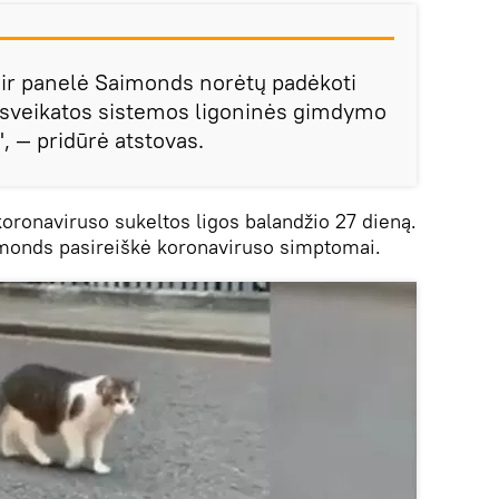
 ir panelė Saimonds norėtų padėkoti
 sveikatos sistemos ligoninės gimdymo
, — pridūrė atstovas.
koronaviruso sukeltos ligos balandžio 27 dieną.
monds pasireiškė koronaviruso simptomai.