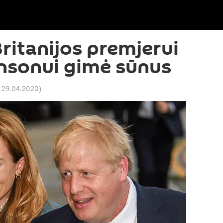
Britanijos premjerui
nsonui gimė sūnus
7 29.04.2020
)