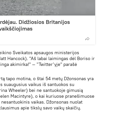
rdėjau. Didžiosios Britanijos
ivaikščiojimas
ikino Sveikatos apsaugos ministerijos
t Hancock). "Aš labai laimingas dėl Boriso ir
inga akimirka!" — "Twitter'yje" parašė
tą tapo motina, o štai 54 metų Džonsonas yra
ris suaugusius vaikus iš santuokos su
rina Wheeler) bei ne santuokoje gimusią
Helen Macintyre), o kai kuriuose pranešimuose
s nesantuokinis vaikas. Džonsonas nuolat
klausimus apie tikslų savo vaikų skaičių.