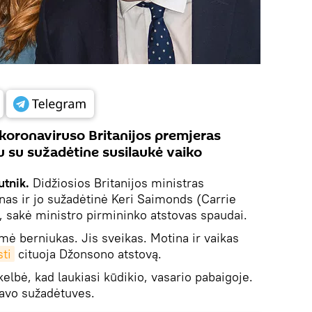
koronaviruso Britanijos premjeras
 su sužadėtine susilaukė vaiko
utnik.
Didžiosios Britanijos ministras
as ir jo sužadėtinė Keri Saimonds (Carrie
 sakė ministro pirmininko atstovas spaudai.
mė berniukas. Jis sveikas. Motina ir vaikas
ti
cituoja Džonsono atstovą.
lbė, kad laukiasi kūdikio, vasario pabaigoje.
savo sužadėtuves.