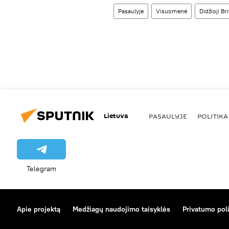
Pasaulyje
Visuomenė
Didžioji Bri
Lietuva
PASAULYJE
POLITIKA
Telegram
Apie projektą
Medžiagų naudojimo taisyklės
Privatumo poli