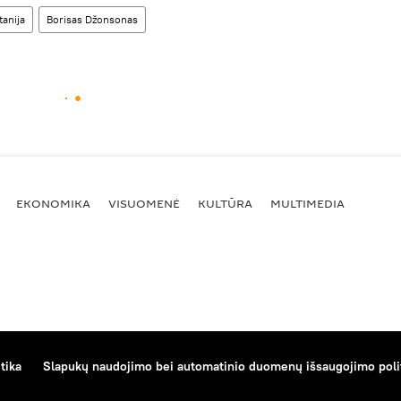
tanija
Borisas Džonsonas
EKONOMIKA
VISUOMENĖ
KULTŪRA
MULTIMEDIA
tika
Slapukų naudojimo bei automatinio duomenų išsaugojimo poli