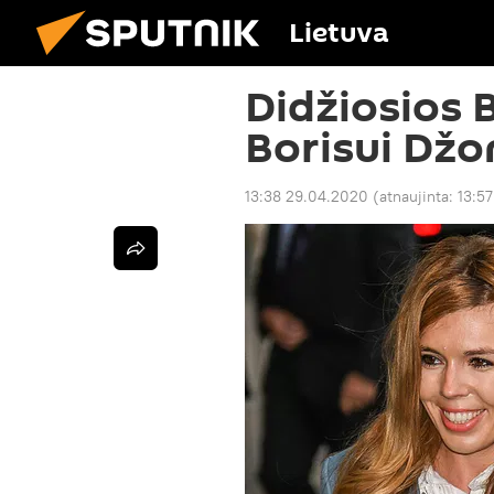
Lietuva
Didžiosios 
Borisui Džo
13:38 29.04.2020
(atnaujinta:
13:5