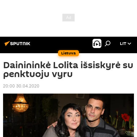
LIT
Lietuva
Dainininkė Lolita išsiskyrė su
penktuoju vyru
20:00 30.04.2020