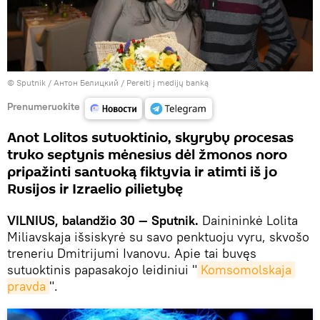
© Sputnik / Антон Белицкий
/
Pereiti į medijų banką
Prenumeruokite
Anot Lolitos sutuoktinio, skyrybų procesas
truko septynis mėnesius dėl žmonos noro
pripažinti santuoką fiktyvia ir atimti iš jo
Rusijos ir Izraelio pilietybę
VILNIUS, balandžio 30 — Sputnik.
Dainininkė Lolita
Miliavskaja išsiskyrė su savo penktuoju vyru, skvošo
treneriu Dmitrijumi Ivanovu. Apie tai buvęs
sutuoktinis papasakojo leidiniui "
Komsomolskaja 
pravda
".