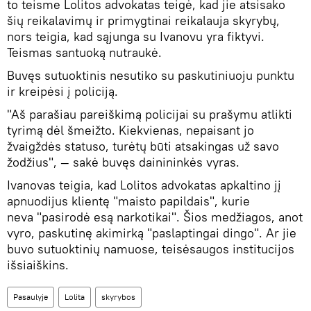
to teisme Lolitos advokatas teigė, kad jie atsisako
šių reikalavimų ir primygtinai reikalauja skyrybų,
nors teigia, kad sąjunga su Ivanovu yra fiktyvi.
Teismas santuoką nutraukė.
Buvęs sutuoktinis nesutiko su paskutiniuoju punktu
ir kreipėsi į policiją.
"Aš parašiau pareiškimą policijai su prašymu atlikti
tyrimą dėl šmeižto. Kiekvienas, nepaisant jo
žvaigždės statuso, turėtų būti atsakingas už savo
žodžius", — sakė buvęs dainininkės vyras.
Ivanovas teigia, kad Lolitos advokatas apkaltino jį
apnuodijus klientę "maisto papildais", kurie
neva "pasirodė esą narkotikai". Šios medžiagos, anot
vyro, paskutinę akimirką "paslaptingai dingo". Ar jie
buvo sutuoktinių namuose, teisėsaugos institucijos
išsiaiškins.
Pasaulyje
Lolita
skyrybos