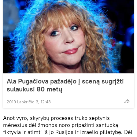
Ala Pugačiova pažadėjo į sceną sugrįžti
sulaukusi 80 metų
2019 Lapkričio 3, 12:43
Anot vyro, skyrybų procesas truko septynis
mėnesius dėl žmonos noro pripažinti santuoką
fiktyvia ir atimti iš jo Rusijos ir Izraelio pilietybę. Dėl