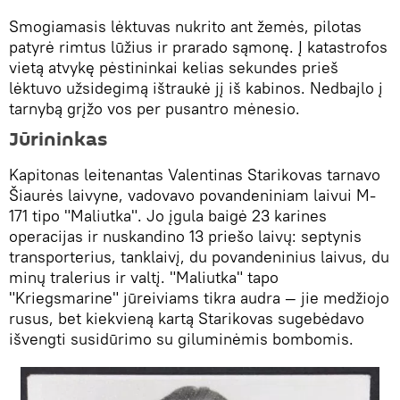
Smogiamasis lėktuvas nukrito ant žemės, pilotas
patyrė rimtus lūžius ir prarado sąmonę. Į katastrofos
vietą atvykę pėstininkai kelias sekundes prieš
lėktuvo užsidegimą ištraukė jį iš kabinos. Nedbajlo į
tarnybą grįžo vos per pusantro mėnesio.
Jūrininkas
Kapitonas leitenantas Valentinas Starikovas tarnavo
Šiaurės laivyne, vadovavo povandeniniam laivui M-
171 tipo "Maliutka". Jo įgula baigė 23 karines
operacijas ir nuskandino 13 priešo laivų: septynis
transporterius, tanklaivį, du povandeninius laivus, du
minų tralerius ir valtį. "Maliutka" tapo
"Kriegsmarine" jūreiviams tikra audra — jie medžiojo
rusus, bet kiekvieną kartą Starikovas sugebėdavo
išvengti susidūrimo su giluminėmis bombomis.