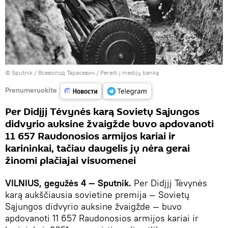
© Sputnik / Всеволод Тарасевич
/
Pereiti į medijų banką
Prenumeruokite
Per Didįjį Tėvynės karą Sovietų Sąjungos
didvyrio auksine žvaigžde buvo apdovanoti
11 657 Raudonosios armijos kariai ir
karininkai, tačiau daugelis jų nėra gerai
žinomi plačiajai visuomenei
VILNIUS, gegužės 4 — Sputnik.
Per Didįjį Tėvynės
karą aukščiausia sovietine premija — Sovietų
Sąjungos didvyrio auksine žvaigžde — buvo
apdovanoti 11 657 Raudonosios armijos kariai ir