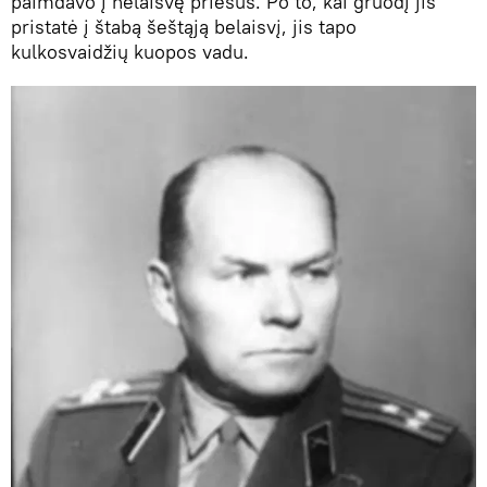
paimdavo į nelaisvę priešus. Po to, kai gruodį jis
pristatė į štabą šeštąją belaisvį, jis tapo
kulkosvaidžių kuopos vadu.