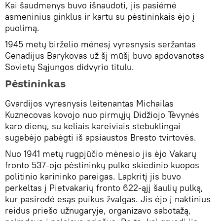
Kai šaudmenys buvo išnaudoti, jis pasiėmė
asmeninius ginklus ir kartu su pėstininkais ėjo į
puolimą.
1945 metų birželio mėnesį vyresnysis seržantas
Genadijus Barykovas už šį mūšį buvo apdovanotas
Sovietų Sąjungos didvyrio titulu.
Pėstininkas
Gvardijos vyresnysis leitenantas Michailas
Kuznecovas kovojo nuo pirmųjų Didžiojo Tėvynės
karo dienų, su keliais kareiviais stebuklingai
sugebėjo pabėgti iš apsiaustos Bresto tvirtovės.
Nuo 1941 metų rugpjūčio mėnesio jis ėjo Vakarų
fronto 537-ojo pėstininkų pulko skiedinio kuopos
politinio karininko pareigas. Lapkritį jis buvo
perkeltas į Pietvakarių fronto 622-ąjį šaulių pulką,
kur pasirodė esąs puikus žvalgas. Jis ėjo į naktinius
reidus priešo užnugaryje, organizavo sabotažą,