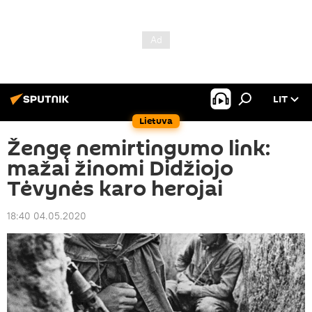
LIT
Lietuva
Žengę nemirtingumo link:
mažai žinomi Didžiojo
Tėvynės karo herojai
18:40 04.05.2020