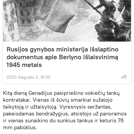
Rusijos gynybos ministerija išslaptino
dokumentus apie Berlyno išlaisvinimą
1945 metais
2020 Gegužės 2, 16:50
Kitą dieną Genadijus pasipriešino vokiečių tankų
kontratakai. Vienas iš šūvių smarkiai sužalojo
taikytoją ir užtaisytoją. Vyresnysis seržantas,
pakeisdamas bendražygius, atsistojo už panoramos
ir vienas sunaikino du sunkius tankus ir keturis 76
mm pabūklus.