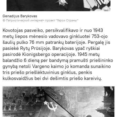
Genadijus Barykovas
©
Патриотический интернет- проект "Герои Страны"
Kovotojas pasveiko, persikvalifikavo ir nuo 1943
metų liepos mėnesio vadovavo ginkluotei 753-ojo
šaulių pulko 76 mm patrankų baterijoje. Pergalę jis
pasiekė Rytų Prūsijoje. Barykovas ypač ryškiai
pasirodė Kionigsbergo operacijoje. 1945 metų
balandžio 6 dieną per bandymą pramušti priešininko
gynybą netoli Vargeno kaimo jo komanda sunaikino
tris priešo priešlėktuvinius ginklus, penkis
kulkosvaidžius bei dvi dešimtis priešo kareivių.