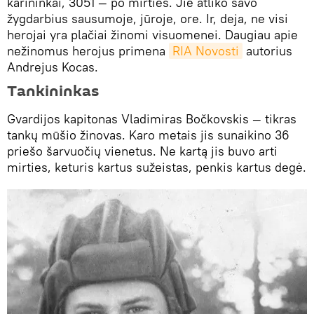
karininkai, 3051 — po mirties. Jie atliko savo
žygdarbius sausumoje, jūroje, ore. Ir, deja, ne visi
herojai yra plačiai žinomi visuomenei. Daugiau apie
nežinomus herojus primena
RIA Novosti
autorius
Andrejus Kocas.
Tankininkas
Gvardijos kapitonas Vladimiras Bočkovskis — tikras
tankų mūšio žinovas. Karo metais jis sunaikino 36
priešo šarvuočių vienetus. Ne kartą jis buvo arti
mirties, keturis kartus sužeistas, penkis kartus degė.