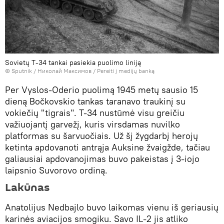
Sovietų T-34 tankai pasiekia puolimo liniją
© Sputnik / Николай Максимов
/
Pereiti į medijų banką
Per Vyslos-Oderio puolimą 1945 metų sausio 15
dieną Bočkovskio tankas taranavo traukinį su
vokiečių "tigrais". T-34 nustūmė visu greičiu
važiuojantį garvežį, kuris virsdamas nuvilko
platformas su šarvuočiais. Už šį žygdarbį herojų
ketinta apdovanoti antrąja Auksine žvaigžde, tačiau
galiausiai apdovanojimas buvo pakeistas į 3-iojo
laipsnio Suvorovo ordiną.
Lakūnas
Anatolijus Nedbajlo buvo laikomas vienu iš geriausių
karinės aviacijos smogiku. Savo IL-2 jis atliko