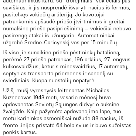
automatininkus kartu su "trofėjiniais" vokiečiais pas
saviškius, ir jis nusprendė išvaryti nacius iš fermos,
pasitelkęs vokiečių artileriją. Jo kovotojai
patrankomis apšaudė priešo įtvirtinimus ir greitai
numalšino priešo pasipriešinimą — vokiečiai nebuvo
pasirengę atakai iš užnugario. Automatininkai
užgrobė Sredne-Caricynskį vos per 15 minučių.
Iš viso jie sunaikino priešo pėstininkų batalioną,
perėmė 27 priešo patrankas, 196 arklius, 27 lengvus
kulkosvaidžius, keturis minosvaidžius, 17 automatų,
septynias transporto priemones ir sandėlį su
sviediniais. Kuopa nuostolių nepatyrė.
Už šį mūšį vyresnysis leitenantas Michailas
Kuznecovas 1943 metų vasario mėnesį buvo
apdovanotas Sovietų Sąjungos didvyrio auksine
žvaigžde. Kaip pažymėta apdovanojimo lape, tuo
metu karininkas asmeniškai nužudė 88 nacius, iš
fronto linijos pristatė 64 belaisvius ir buvo sužeistas
penkis kartus.