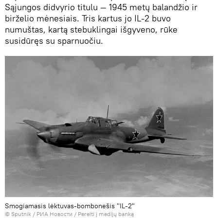
Sąjungos didvyrio titulu — 1945 metų balandžio ir
birželio mėnesiais. Tris kartus jo IL-2 buvo
numuštas, kartą stebuklingai išgyveno, rūke
susidūręs su sparnuočiu.
Smogiamasis lėktuvas-bombonešis "IL-2"
© Sputnik / РИА Новости
/
Pereiti į medijų banką