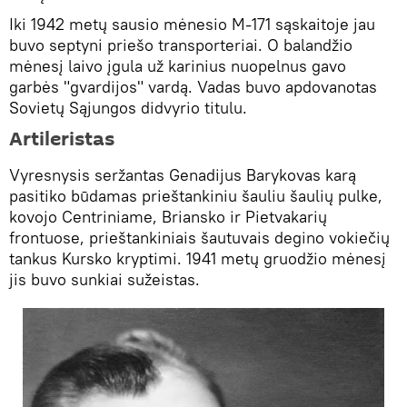
Iki 1942 metų sausio mėnesio M-171 sąskaitoje jau
buvo septyni priešo transporteriai. O balandžio
mėnesį laivo įgula už karinius nuopelnus gavo
garbės "gvardijos" vardą. Vadas buvo apdovanotas
Sovietų Sąjungos didvyrio titulu.
Artileristas
Vyresnysis seržantas Genadijus Barykovas karą
pasitiko būdamas prieštankiniu šauliu šaulių pulke,
kovojo Centriniame, Briansko ir Pietvakarių
frontuose, prieštankiniais šautuvais degino vokiečių
tankus Kursko kryptimi. 1941 metų gruodžio mėnesį
jis buvo sunkiai sužeistas.