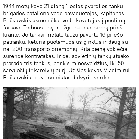
1944 metų kovo 21 dieną 1-osios gvardijos tankų
brigados bataliono vado pavaduotojas, kapitonas
Bočkovskis asmeniškai vedė kovotojus į puolimą —
forsavo Trebnos upę ir užgrobė placdarmą priešo
krante. Jo tankai metalo laužu pavertė 16 priešo
patrankų, keturis puolamuosius ginklus ir daugiau
nei 200 transporto priemonių. Kitą dieną vokiečiai
surengė kontratakas. Ir dėl sovietinių tankų atsako
prarado tris tankus, penkis minosvaidžius, iki 50
šarvuočių ir kareivių būrį. Už šias kovas Vladimirui
Bočkovskiui buvo suteiktas didvyrio vardas.