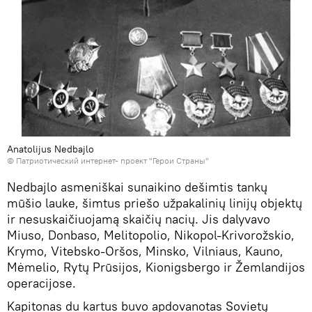
Anatolijus Nedbajlo
©
Патриотический интернет- проект "Герои Страны"
Nedbajlo asmeniškai sunaikino dešimtis tankų
mūšio lauke, šimtus priešo užpakalinių linijų objektų
ir nesuskaičiuojamą skaičių nacių. Jis dalyvavo
Miuso, Donbaso, Melitopolio, Nikopol-Krivorožskio,
Krymo, Vitebsko-Oršos, Minsko, Vilniaus, Kauno,
Mėmelio, Rytų Prūsijos, Kionigsbergo ir Žemlandijos
operacijose.
Kapitonas du kartus buvo apdovanotas Sovietų