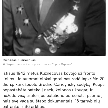
Michailas Kuznecovas
©
Патриотический интернет- проект "Герои Страны"
Ištisus 1942 metus Kuznecovas kovojo už fronto
linijos. Jo automatininkai gerai pasirodė lapkričio 20
dieną, kai užpuolė Sredne-Caricynsky sodybą. Kuopa
nepastebėta pateko į nacių kolonos užnugarį ir
nužudė visą artilerijos bataliono personalą, paėmė į
nelaisvę vadą su štabo dokumentais, 16 tarnybinių
patrankų ir 96 arklius.