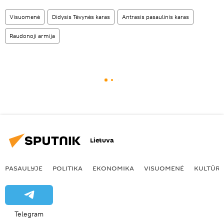
Visuomenė
Didysis Tėvynės karas
Antrasis pasaulinis karas
Raudonoji armija
Lietuva
PASAULYJE
POLITIKA
EKONOMIKA
VISUOMENĖ
KULTŪR
Telegram