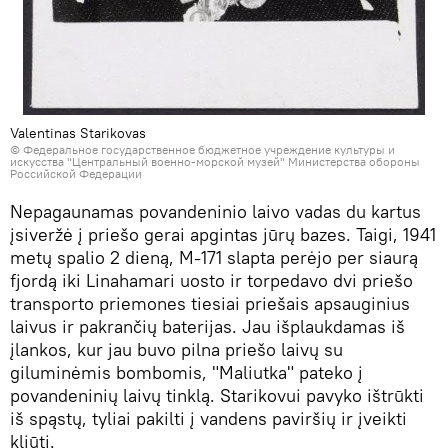
Valentinas Starikovas
©
Федеральное государственное бюджетное учреждение культуры и
искусства "Центральный военно-морской музей" Министерства обороны
Российской Федерации
Nepagaunamas povandeninio laivo vadas du kartus
įsiveržė į priešo gerai apgintas jūrų bazes. Taigi, 1941
metų spalio 2 dieną, M-171 slapta perėjo per siaurą
fjordą iki Linahamari uosto ir torpedavo dvi priešo
transporto priemones tiesiai priešais apsauginius
laivus ir pakrančių baterijas. Jau išplaukdamas iš
įlankos, kur jau buvo pilna priešo laivų su
giluminėmis bombomis, "Maliutka" pateko į
povandeninių laivų tinklą. Starikovui pavyko ištrūkti
iš spąstų, tyliai pakilti į vandens paviršių ir įveikti
kliūtį.