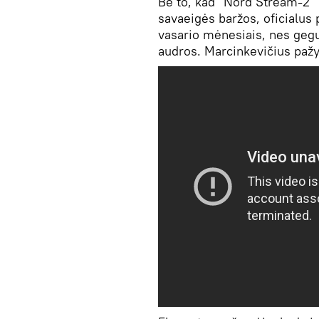
Be to, kad "Nord Stream-2" 
savaeigės baržos, oficialus 
vasario mėnesiais, nes geguž
audros. Marcinkevičius pažym