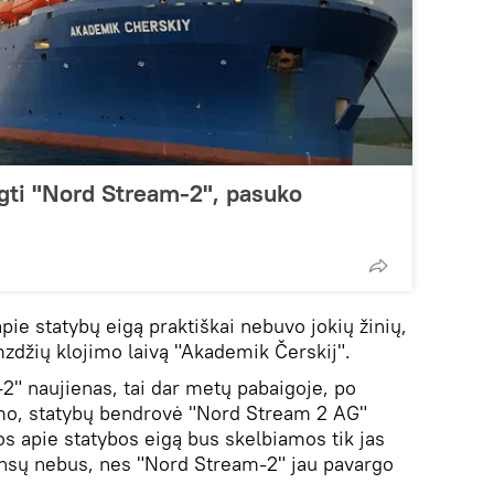
igti "Nord Stream-2", pasuko
pie statybų eigą praktiškai nebuvo jokių žinių,
zdžių klojimo laivą "Akademik Čerskij".
2" naujienas, tai dar metų pabaigoje, po
imo, statybų bendrovė "Nord Stream 2 AG"
os apie statybos eigą bus skelbiamos tik jas
onsų nebus, nes "Nord Stream-2" jau pavargo