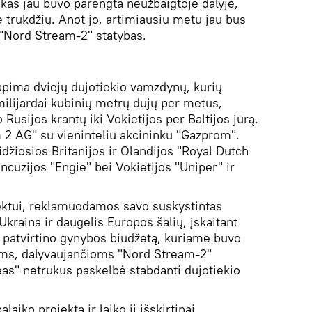
kas jau buvo parengta neužbaigtoje dalyje,
be trukdžių. Anot jo, artimiausiu metu jau bus
s "Nord Stream-2" statybas.
apima dviejų dujotiekio vamzdynų, kurių
ilijardai kubinių metrų dujų per metus,
 Rusijos krantų iki Vokietijos per Baltijos jūrą.
 2 AG" su vieninteliu akcininku "Gazprom".
idžiosios Britanijos ir Olandijos "Royal Dutch
ncūzijos "Engie" bei Vokietijos "Uniper" ir
jektui, reklamuodamos savo suskystintas
Ukraina ir daugelis Europos šalių, įskaitant
 patvirtino gynybos biudžetą, kuriame buvo
ms, dalyvaujančioms "Nord Stream-2"
eas" netrukus paskelbė stabdanti dujotiekio
alaiko projektą ir laiko jį išskirtinai