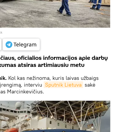
ck
iaus, oficialios informacijos apie darbų
škumas atsiras artimiausiu metu
ik.
Kol kas nežinoma, kuris laivas užbaigs
įrengimą, interviu
Sputnik Lietuva
sakė
as Marcinkevičius.