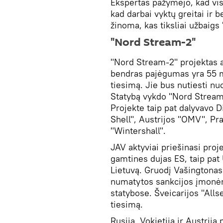
Ekspertas pažymėjo, kad vis
kad darbai vyktų greitai ir 
žinoma, kas tiksliai užbaig
"Nord Stream-2"
"Nord Stream-2" projektas 
bendras pajėgumas yra 55 m
tiesimą. Jie bus nutiesti nuo
Statybą vykdo "Nord Stream
Projekte taip pat dalyvavo D
Shell", Austrijos "OMV", Pra
"Wintershall".
JAV aktyviai priešinasi pro
gamtines dujas ES, taip pat 
Lietuvą. Gruodį Vašingtonas
numatytos sankcijos įmonė
statybose. Šveicarijos "Alls
tiesimą.
Rusija, Vokietija ir Austrija p