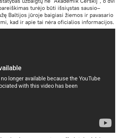
statybas užbaigtų ne "Akademik Čerskij", o dvi
pareiškimas turėjo būti išsiųstas sausio–
ę Baltijos jūroje baigiasi žiemos ir pavasario
i, kad ir apie tai nėra oficialios informacijos.