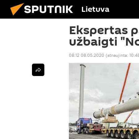
Lietuva
Ekspertas p
užbaigti "N
08:12 08.05.2020
(atnaujinta:
10:4