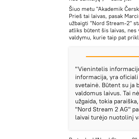
Šiuo metu "Akademik Čerskij"
Prieš tai laivas, pasak Marci
užbaigti "Nord Stream-2" st
atliks būtent šis laivas, nes
valdymu, kurie taip pat pri
"Vienintelis informacijo
informacija, yra oficia
svetainė. Būtent su ja 
valdomus laivus. Tai n
užgaida, tokia paraiška
"Nord Stream 2 AG" paga
laivai turėjo nuotolinį 