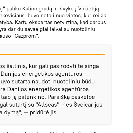
 paliko Kaliningradą ir išvyko į Vokietiją.
nkevičiaus, buvo netoli nuo vietos, kur reikia
atybą. Kartu ekspertas netvirtina, kad darbus
 yra dar du savaeigiai laivai su nuotoliniu
klauso "Gazprom".
s šaltinis, kur gali pasirodyti teisinga
li Danijos energetikos agentūros
buvo sutarta naudoti nuotoliniu būdu
ėra Danijos energetikos agentūros
, taip ją patenkino. Paraišką paskelbė
l sutartį su "Allseas", nes Šveicarijos
valdymą", — pridūrė jis.