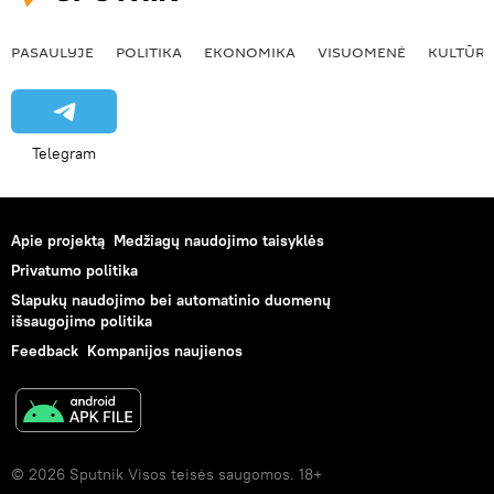
PASAULYJE
POLITIKA
EKONOMIKA
VISUOMENĖ
KULTŪR
Telegram
Apie projektą
Medžiagų naudojimo taisyklės
Privatumo politika
Slapukų naudojimo bei automatinio duomenų
išsaugojimo politika
Feedback
Kompanijos naujienos
© 2026 Sputnik Visos teisės saugomos. 18+