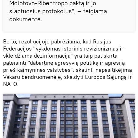
Molotovo-Ribentropo paktą ir jo
slaptuosius protokolus", — teigiama
dokumente.
Be to, rezoliucijoje pabrėžiama, kad Rusijos
Federacijos "vykdomas istorinis revizionizmas ir
skleidžiama dezinformacija" yra taip pat skirta
pateisinti "dabartinę agresyvią politiką ir agresiją
prieš kaimynines valstybes", skatinti nepasitikėjimą
Vakarų bendruomenėje, skaldyti Europos Sąjungą ir
NATO.