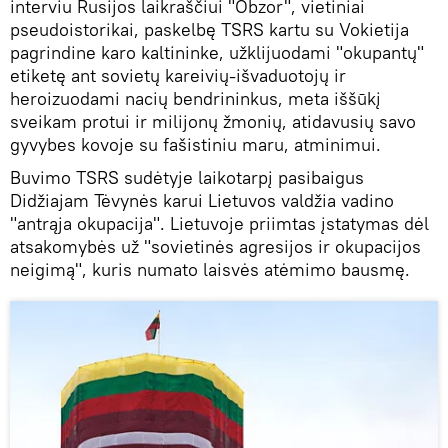
interviu Rusijos laikraščiui "Obzor", vietiniai
pseudoistorikai, paskelbę TSRS kartu su Vokietija
pagrindine karo kaltininke, užklijuodami "okupantų"
etiketę ant sovietų kareivių-išvaduotojų ir
heroizuodami nacių bendrininkus, meta iššūkį
sveikam protui ir milijonų žmonių, atidavusių savo
gyvybes kovoje su fašistiniu maru, atminimui.
Buvimo TSRS sudėtyje laikotarpį pasibaigus
Didžiajam Tėvynės karui Lietuvos valdžia vadino
"antrąja okupacija". Lietuvoje priimtas įstatymas dėl
atsakomybės už "sovietinės agresijos ir okupacijos
neigimą", kuris numato laisvės atėmimo bausmę.