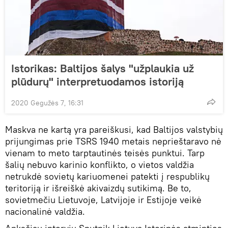
Istorikas: Baltijos šalys "užplaukia už
plūdurų" interpretuodamos istoriją
2020 Gegužės 7, 16:31
Maskva ne kartą yra pareiškusi, kad Baltijos valstybių
prijungimas prie TSRS 1940 metais neprieštaravo nė
vienam to meto tarptautinės teisės punktui. Tarp
šalių nebuvo karinio konflikto, o vietos valdžia
netrukdė sovietų kariuomenei patekti į respublikų
teritoriją ir išreiškė akivaizdų sutikimą. Be to,
sovietmečiu Lietuvoje, Latvijoje ir Estijoje veikė
nacionalinė valdžia.