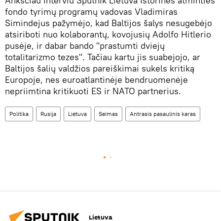
Anksčiau interviu Sputnik Lietuva Istorinės atminties
fondo tyrimų programų vadovas Vladimiras
Simindejus pažymėjo, kad Baltijos šalys nesugebėjo
atsiriboti nuo kolaborantų, kovojusių Adolfo Hitlerio
pusėje, ir dabar bando "prastumti dviejų
totalitarizmo tezes". Tačiau kartu jis suabejojo, ar
Baltijos šalių valdžios pareiškimai sukels kritiką
Europoje, nes euroatlantinėje bendruomenėje
nepriimtina kritikuoti ES ir NATO partnerius.
Politika
Rusija
Lietuva
Seimas
Antrasis pasaulinis karas
Lietuva