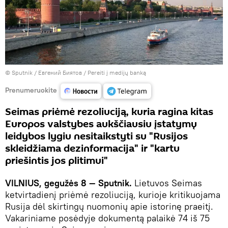
© Sputnik / Евгений Биятов
/
Pereiti į medijų banką
Prenumeruokite
Seimas priėmė rezoliuciją, kuria ragina kitas
Europos valstybes aukščiausiu įstatymų
leidybos lygiu nesitaikstyti su "Rusijos
skleidžiama dezinformacija" ir "kartu
priešintis jos plitimui"
VILNIUS, gegužės 8 — Sputnik.
Lietuvos Seimas
ketvirtadienį priėmė rezoliuciją, kurioje kritikuojama
Rusija dėl skirtingų nuomonių apie istorinę praeitį.
Vakariniame posėdyje dokumentą palaikė 74 iš 75