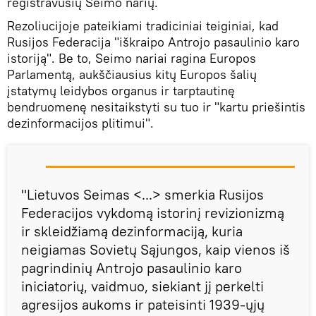
registravusių Seimo narių.
Rezoliucijoje pateikiami tradiciniai teiginiai, kad
Rusijos Federacija "iškraipo Antrojo pasaulinio karo
istoriją". Be to, Seimo nariai ragina Europos
Parlamentą, aukščiausius kitų Europos šalių
įstatymų leidybos organus ir tarptautinę
bendruomenę nesitaikstyti su tuo ir "kartu priešintis
dezinformacijos plitimui".
"Lietuvos Seimas <...> smerkia Rusijos
Federacijos vykdomą istorinį revizionizmą
ir skleidžiamą dezinformaciją, kuria
neigiamas Sovietų Sąjungos, kaip vienos iš
pagrindinių Antrojo pasaulinio karo
iniciatorių, vaidmuo, siekiant jį perkelti
agresijos aukoms ir pateisinti 1939-ųjų