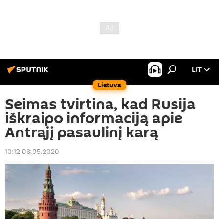
LIT
Lietuva
Seimas tvirtina, kad Rusija
iškraipo informaciją apie
Antrąjį pasaulinį karą
10:12 08.05.2020