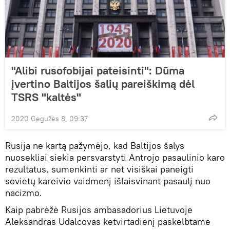
"Alibi rusofobijai pateisinti": Dūma
įvertino Baltijos šalių pareiškimą dėl
TSRS "kaltės"
2020 Gegužės 8, 09:37
Rusija ne kartą pažymėjo, kad Baltijos šalys
nuosekliai siekia persvarstyti Antrojo pasaulinio karo
rezultatus, sumenkinti ar net visiškai paneigti
sovietų kareivio vaidmenį išlaisvinant pasaulį nuo
nacizmo.
Kaip pabrėžė Rusijos ambasadorius Lietuvoje
Aleksandras Udalcovas ketvirtadienį paskelbtame