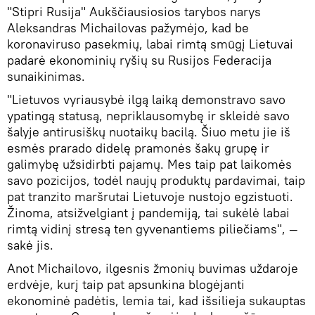
"Stipri Rusija" Aukščiausiosios tarybos narys
Aleksandras Michailovas pažymėjo, kad be
koronaviruso pasekmių, labai rimtą smūgį Lietuvai
padarė ekonominių ryšių su Rusijos Federacija
sunaikinimas.
"Lietuvos vyriausybė ilgą laiką demonstravo savo
ypatingą statusą, nepriklausomybę ir skleidė savo
šalyje antirusiškų nuotaikų bacilą. Šiuo metu jie iš
esmės prarado didelę pramonės šakų grupę ir
galimybę užsidirbti pajamų. Mes taip pat laikomės
savo pozicijos, todėl naujų produktų pardavimai, taip
pat tranzito maršrutai Lietuvoje nustojo egzistuoti.
Žinoma, atsižvelgiant į pandemiją, tai sukėlė labai
rimtą vidinį stresą ten gyvenantiems piliečiams", —
sakė jis.
Anot Michailovo, ilgesnis žmonių buvimas uždaroje
erdvėje, kurį taip pat apsunkina blogėjanti
ekonominė padėtis, lemia tai, kad išsilieja sukauptas