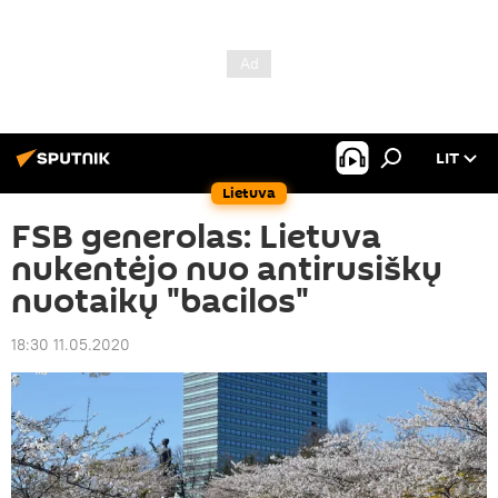
LIT
Lietuva
FSB generolas: Lietuva
nukentėjo nuo antirusiškų
nuotaikų "bacilos"
18:30 11.05.2020