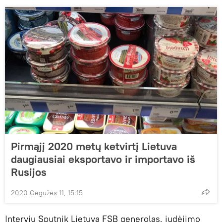
Pirmąjį 2020 metų ketvirtį Lietuva
daugiausiai eksportavo ir importavo iš
Rusijos
2020 Gegužės 11, 15:15
Interviu Sputnik Lietuva FSB generolas, judėjimo