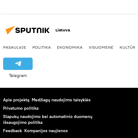
Lietuva
PASAULYJE
POLITIKA
EKONOMIKA
VISUOMENĖ
KULTŪR
Telegram
Apie projektą
Medžiagų naudojimo taisyklės
Privatumo politika
Slapukų naudojimo bei automatinio duomenų
išsaugojimo politika
Feedback
Kompanijos naujienos