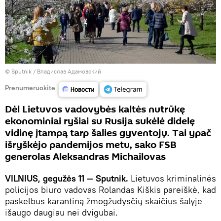
© Sputnik / Владислав Адамовский
Prenumeruokite
Dėl Lietuvos vadovybės kaltės nutrūkę
ekonominiai ryšiai su Rusija sukėlė didelę
vidinę įtampą tarp šalies gyventojų. Tai ypač
išryškėjo pandemijos metu, sako FSB
generolas Aleksandras Michailovas
VILNIUS, gegužės 11 — Sputnik.
Lietuvos kriminalinės
policijos biuro vadovas Rolandas Kiškis pareiškė, kad
paskelbus karantiną žmogžudysčių skaičius šalyje
išaugo daugiau nei dvigubai.