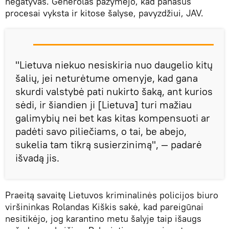
negatyvas. Generolas pažymėjo, kad panašūs
procesai vyksta ir kitose šalyse, pavyzdžiui, JAV.
"Lietuva niekuo nesiskiria nuo daugelio kitų
šalių, jei neturėtume omenyje, kad gana
skurdi valstybė pati nukirto šaką, ant kurios
sėdi, ir šiandien ji [Lietuva] turi mažiau
galimybių nei bet kas kitas kompensuoti ar
padėti savo piliečiams, o tai, be abejo,
sukelia tam tikrą susierzinimą", — padarė
išvadą jis.
Praeitą savaitę Lietuvos kriminalinės policijos biuro
viršininkas Rolandas Kiškis sakė, kad pareigūnai
nesitikėjo, jog karantino metu šalyje taip išaugs