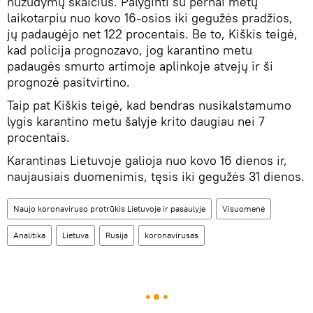
nužudymų skaičius. Palyginti su pernai metų
laikotarpiu nuo kovo 16-osios iki gegužės pradžios,
jų padaugėjo net 122 procentais. Be to, Kiškis teigė,
kad policija prognozavo, jog karantino metu
padaugės smurto artimoje aplinkoje atvejų ir ši
prognozė pasitvirtino.
Taip pat Kiškis teigė, kad bendras nusikalstamumo
lygis karantino metu šalyje krito daugiau nei 7
procentais.
Karantinas Lietuvoje galioja nuo kovo 16 dienos ir,
naujausiais duomenimis, tęsis iki gegužės 31 dienos.
Naujo koronaviruso protrūkis Lietuvoje ir pasaulyje
Visuomenė
Analitika
Lietuva
Rusija
koronavirusas