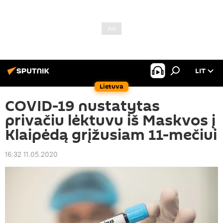
LIT
Lietuva
COVID-19 nustatytas
privačiu lėktuvu iš Maskvos į
Klaipėdą grįžusiam 11-mečiui
16:32 11.05.2020