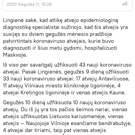
2020 Gegužės 11, 10:28
Lingienė sakė, kad atlikę atvejo epidemiologinę
diagnostiką specialistai sužinojo, kad šis atvejis yra
susijęs su dviem gegužės mėnesio pradžioje
patvirtintais koronaviruso atvejais, kurie buvo
diagnozuoti ir šiuo metu gydomi, hospitalizuoti
Maskvoje.
Iš viso per savaitgalį užfiksuoti 43 nauji koronaviruso
atvejai. Pasak Lingienės, gegužės 9 dieną užfiksuoti
33 nauji koronaviruso atvejai: 17 atvejų Antaviliuose,
11 atvejų Vilniaus miesto klinikinėje ligoninėje, 4
atvejai Kretingos ligoninėje ir venas atvejis Kaune.
Gegužės 10 dieną užfiksuota 10 naujų koronaviruso
atvejų. Du iš jų yra tos pačios šeimos nariai, vienas
atvejis užfiksuotas Lietuvos kariuomenėje, vienas
atvejis — Naujojoje Vilnioje esančiame bendrabutyje,
4 atvejai dar tiriami, taip pat vienas atvejis