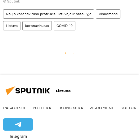
© Sputnik
Naujo koronaviruso protrūkis Lietuvoje ir pasaulyje
Visuomenė
Lietuva
koronavirusas
COVID-19
Lietuva
PASAULYJE
POLITIKA
EKONOMIKA
VISUOMENĖ
KULTŪR
Telegram