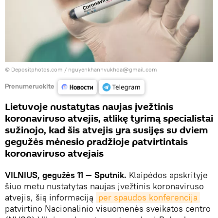
© Depositphotos.com /
nguyenkhanhvukhoa@gmail.com
Prenumeruokite
Lietuvoje nustatytas naujas įvežtinis
koronaviruso atvejis, atlikę tyrimą specialistai
sužinojo, kad šis atvejis yra susijęs su dviem
gegužės mėnesio pradžioje patvirtintais
koronaviruso atvejais
VILNIUS, gegužės 11 — Sputnik.
Klaipėdos apskrityje
šiuo metu nustatytas naujas įvežtinis koronaviruso
atvejis, šią informaciją
per spaudos konferencija
patvirtino Nacionalinio visuomenės sveikatos centro