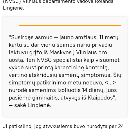
(NVSC) Vilniaus departamento vadovė Rolanda
Lingienė.
"Susirgęs asmuo — jauno amžiaus, 11 metų,
kartu su dar vienu šeimos nariu privačiu
lėktuvu grįžo iš Maskvos į Vilniaus oro
uostą. Ten NVSC specialistai kaip visuomet
vykdė sustiprintą karantininę kontrolę,
vertino atskridusių asmenų simptomus. Šių
simptomų patikrinimo metu nebuvo, <...>
nurodė asmenims izoliuotis 14 dienų, juos
pasiėmė giminaitis, atvykęs iš Klaipėdos",
— sakė Lingienė.
Ji patikslino, jog atvykusiems buvo nurodyta per 24