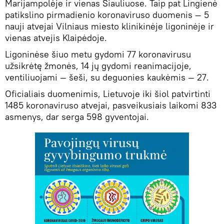
Marijampolėje ir vienas Šiauliuose. Taip pat Lingienė
patikslino pirmadienio koronaviruso duomenis — 5
nauji atvejai Vilniaus miesto klinikinėje ligoninėje ir
vienas atvejis Klaipėdoje.
Ligoninėse šiuo metu gydomi 77 koronavirusu
užsikrėtę žmonės, 14 jų gydomi reanimacijoje,
ventiliuojami — šeši, su deguonies kaukėmis — 27.
Oficialiais duomenimis, Lietuvoje iki šiol patvirtinti
1485 koronaviruso atvejai, pasveikusiais laikomi 833
asmenys, dar serga 598 gyventojai.