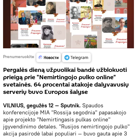
Prenumeruokite
Pergalės dieną užpuolikai bandė užblokuoti
prieigą prie "Nemirtingojo pulko online"
svetainės. 64 procentai atakoje dalyvavusių
serverių buvo Europos šalyse
VILNIUS, gegužės 12 — Sputnik.
Spaudos
konferencijoje MIA "Rossija segodnia" papasakojo
apie projekto "Nemirtingasis pulkas online"
įgyvendinimo detales. "Rusijos nemirtingojo pulko"
akcija pasirodė labai populiari — buvo gauta apie 3