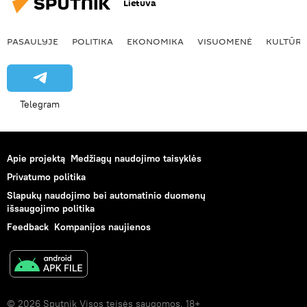
Lietuva
PASAULYJE
POLITIKA
EKONOMIKA
VISUOMENĖ
KULTŪR
Telegram
Apie projektą
Medžiagų naudojimo taisyklės
Privatumo politika
Slapukų naudojimo bei automatinio duomenų
išsaugojimo politika
Feedback
Kompanijos naujienos
© 2026 Sputnik Visos teisės saugomos. 18+