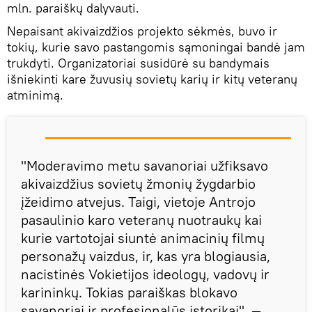
mln. paraiškų dalyvauti.
Nepaisant akivaizdžios projekto sėkmės, buvo ir
tokių, kurie savo pastangomis sąmoningai bandė jam
trukdyti. Organizatoriai susidūrė su bandymais
išniekinti kare žuvusių sovietų karių ir kitų veteranų
atminimą.
"Moderavimo metu savanoriai užfiksavo
akivaizdžius sovietų žmonių žygdarbio
įžeidimo atvejus. Taigi, vietoje Antrojo
pasaulinio karo veteranų nuotraukų kai
kurie vartotojai siuntė animacinių filmų
personažų vaizdus, ​​ir, kas yra blogiausia,
nacistinės Vokietijos ideologų, vadovų ir
karininkų. Tokias paraiškas blokavo
savanoriai ir profesionalūs istorikai", —