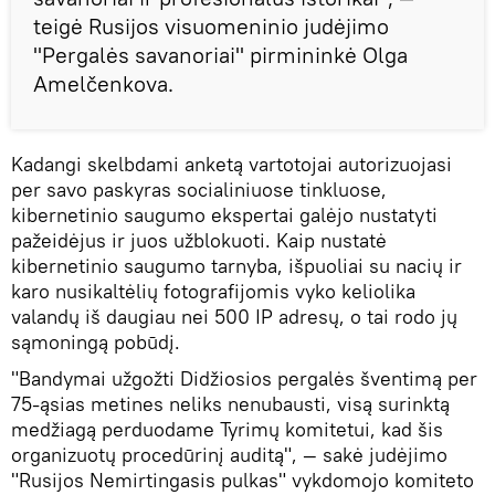
teigė Rusijos visuomeninio judėjimo
"Pergalės savanoriai" pirmininkė Olga
Amelčenkova.
Kadangi skelbdami anketą vartotojai autorizuojasi
per savo paskyras socialiniuose tinkluose,
kibernetinio saugumo ekspertai galėjo nustatyti
pažeidėjus ir juos užblokuoti. Kaip nustatė
kibernetinio saugumo tarnyba, išpuoliai su nacių ir
karo nusikaltėlių fotografijomis vyko keliolika
valandų iš daugiau nei 500 IP adresų, o tai rodo jų
sąmoningą pobūdį.
"Bandymai užgožti Didžiosios pergalės šventimą per
75-ąsias metines neliks nenubausti, visą surinktą
medžiagą perduodame Tyrimų komitetui, kad šis
organizuotų procedūrinį auditą", — sakė judėjimo
"Rusijos Nemirtingasis pulkas" vykdomojo komiteto