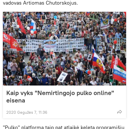
vadovas Artiomas Chutorskojus.
Kaip vyks "Nemirtingojo pulko online"
eisena
2020 Gegužės 7, 11:36
"Pulko" platforma taip pat atlaikė keletą programišių