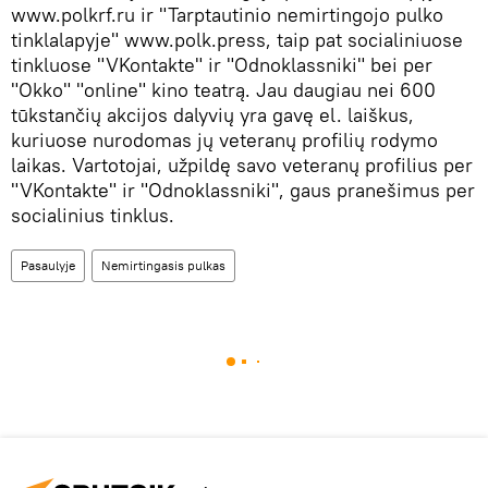
www.polkrf.ru ir "Tarptautinio nemirtingojo pulko
tinklalapyje" www.polk.press, taip pat socialiniuose
tinkluose "VKontakte" ir "Odnoklassniki" bei per
"Okko" "online" kino teatrą. Jau daugiau nei 600
tūkstančių akcijos dalyvių yra gavę el. laiškus,
kuriuose nurodomas jų veteranų profilių rodymo
laikas. Vartotojai, užpildę savo veteranų profilius per
"VKontakte" ir "Odnoklassniki", gaus pranešimus per
socialinius tinklus.
Pasaulyje
Nemirtingasis pulkas