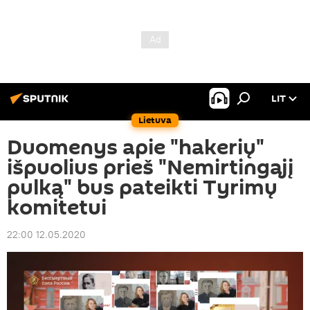
LIT
Lietuva
Duomenys apie "hakerių"
išpuolius prieš "Nemirtingąjį
pulką" bus pateikti Tyrimų
komitetui
22:00 12.05.2020