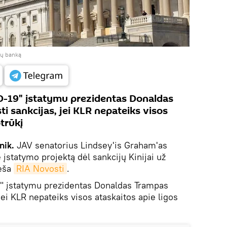
ijų banką
-19" įstatymu prezidentas Donaldas
i sankcijas, jei KLR nepateiks visos
trūkį
nik.
JAV senatorius Lindsey'is Graham'as
 įstatymo projektą dėl sankcijų Kinijai už
neša
RIA Novosti
.
" įstatymu prezidentas Donaldas Trampas
jei KLR nepateiks visos ataskaitos apie ligos