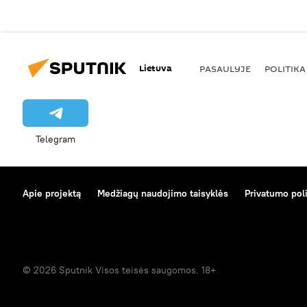
Lietuva
PASAULYJE
POLITIKA
Telegram
Apie projektą
Medžiagų naudojimo taisyklės
Privatumo poli
© 2026 Sputnik Visos teisės saugomos. 18+