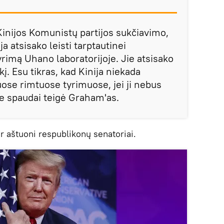
 Kinijos Komunistų partijos sukčiavimo,
a atsisako leisti tarptautinei
rimą Uhano laboratorijoje. Jie atsisako
rūkį. Esu tikras, kad Kinija niekada
ose rimtuose tyrimuose, jei ji nebus
e spaudai teigė Graham'as.
r aštuoni respublikonų senatoriai.