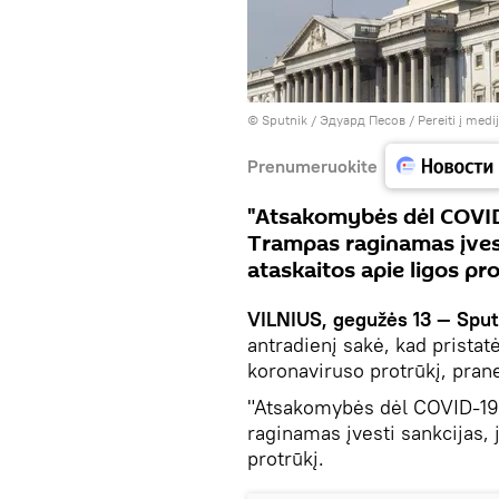
© Sputnik / Эдуард Песов
/
Pereiti į med
Prenumeruokite
"Atsakomybės dėl COVID
Trampas raginamas įvest
ataskaitos apie ligos pro
VILNIUS, gegužės 13 — Sput
antradienį sakė, kad pristatė
koronaviruso protrūkį, pra
"Atsakomybės dėl COVID-19
raginamas įvesti sankcijas, 
protrūkį.