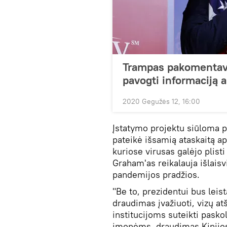
Trampas pakomentavo
pavogti informaciją 
2020 Gegužės 12, 16:00
Įstatymo projektu siūloma p
pateikė išsamią ataskaitą ap
kuriose virusas galėjo plis
Graham'as reikalauja išlaisv
pandemijos pradžios.
"Be to, prezidentui bus leist
draudimas įvažiuoti, vizų 
institucijoms suteikti paskol
įmonėms, draudimas Kinijos