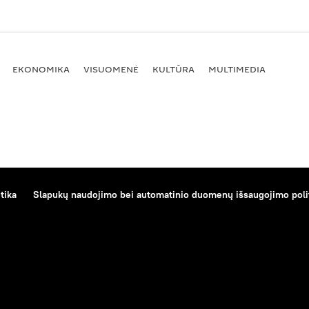
EKONOMIKA
VISUOMENĖ
KULTŪRA
MULTIMEDIA
tika
Slapukų naudojimo bei automatinio duomenų išsaugojimo poli