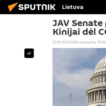
Lietuva
JAV Senate 
Kinijai dėl 
12:04 13.05.2020
(atnaujinta:
12:20