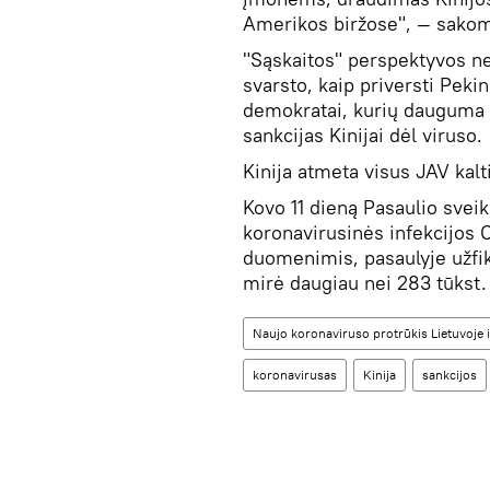
Amerikos biržose", — sako
"Sąskaitos" perspektyvos nea
svarsto, kaip priversti Peki
demokratai, kurių dauguma y
sankcijas Kinijai dėl viruso.
Kinija atmeta visus JAV kal
Kovo 11 dieną Pasaulio svei
koronavirusinės infekcijos
duomenimis, pasaulyje užfik
mirė daugiau nei 283 tūkst.
Naujo koronaviruso protrūkis Lietuvoje i
koronavirusas
Kinija
sankcijos