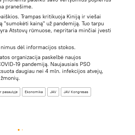
ma pranešime.
iškios. Trampas kritikuoja Kiniją ir viešai
ną "sumokėti kainą" už pandemiją. Tuo tarpu
ra Atstovų rūmuose, nepritaria minčiai įvesti
tinimus dėl informacijos stokos.
katos organizacija paskelbė naujos
 COVID-19 pandemiją. Naujausiais PSO
suota daugiau nei 4 mln. infekcijos atvejų,
 žmonių.
r pasaulyje
Ekonomika
JAV
JAV Kongresas