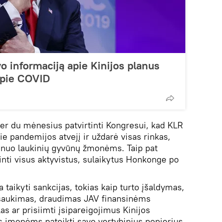
 informaciją apie Kinijos planus
apie COVID
er du mėnesius patvirtinti Kongresui, kad KLR
ie pandemijos atvejį ir uždarė visas rinkas,
ti nuo laukinių gyvūnų žmonėms. Taip pat
inti visus aktyvistus, sulaikytus Honkonge po
a taikyti sankcijas, tokias kaip turto įšaldymas,
atšaukimas, draudimas JAV finansinėms
as ar prisiimti įsipareigojimus Kinijos
 įmonėms pateikti savo vertybinius popierius