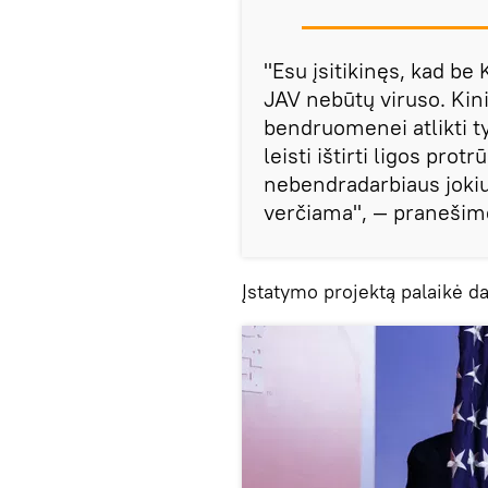
"Esu įsitikinęs, kad be
JAV nebūtų viruso. Kinij
bendruomenei atlikti ty
leisti ištirti ligos prot
nebendradarbiaus jokiu
verčiama", — pranešim
Įstatymo projektą palaikė da