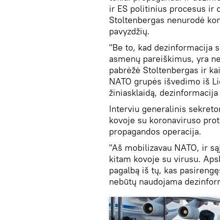
ir ES politinius procesus ir 
Stoltenbergas nenurodė konk
pavyzdžių.
"Be to, kad dezinformacija sk
asmenų pareiškimus, yra net
pabrėžė Stoltenbergas ir kai
NATO grupės išvedimo iš Liet
žiniasklaidą, dezinformacija
Interviu generalinis sekreto
kovoje su koronaviruso protr
propagandos operacija.
"Aš mobilizavau NATO, ir są
kitam kovoje su virusu. Apskr
pagalbą iš tų, kas pasirengę
nebūtų naudojama dezinform