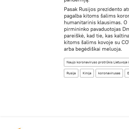
Pasak Rusijos prezidento at
pagalba kitoms šalims koro
humanitarinis klausimas. O
pirmininko pavaduotojas Dm
pareiškė, kad tie, kas kaltin
kitoms šalims kovoje su COV
arba begėdiškai meluoja.
Naujo koronaviruso protrūkis Lietuvoje i
Rusija
Kinija
koronavirusas