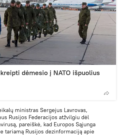
kreipti dėmesio į NATO išpuolius
eikalų ministras Sergejus Lavrovas,
s Rusijos Federacijos atžvilgiu dėl
virusą, pareiškė, kad Europos Sąjunga
ie tariamą Rusijos dezinformaciją apie