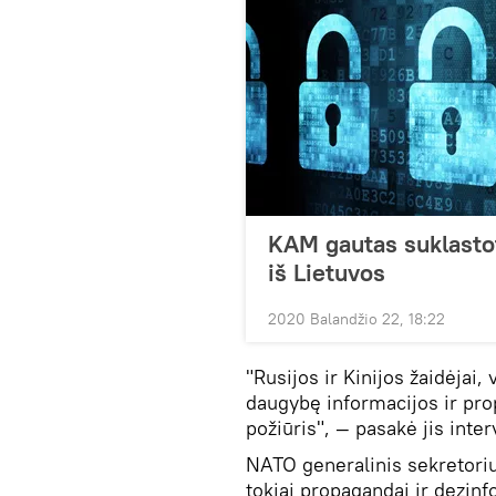
KAM gautas suklastot
iš Lietuvos
2020 Balandžio 22, 18:22
"Rusijos ir Kinijos žaidėjai, 
daugybę informacijos ir prop
požiūris", — pasakė jis interv
NATO generalinis sekretoriu
tokiai propagandai ir dezinf