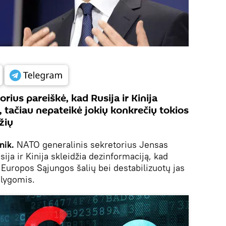
rius pareiškė, kad Rusija ir Kinija
, tačiau nepateikė jokių konkrečių tokios
žių
nik.
NATO generalinis sekretorius Jensas
ija ir Kinija skleidžia dezinformaciją, kad
 Europos Sąjungos šalių bei destabilizuotų jas
lygomis.