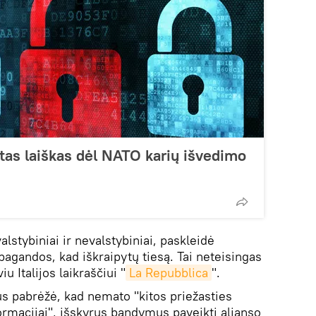
as laiškas dėl NATO karių išvedimo
valstybiniai ir nevalstybiniai, paskleidė
agandos, kad iškraipytų tiesą. Tai neteisingas
iu Italijos laikraščiui "
La Repubblica
".
s pabrėžė, kad nemato "kitos priežasties
ormacijai", išskyrus bandymus paveikti aljanso