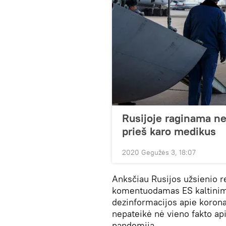
Rusijoje raginama ne
prieš karo medikus
2020 Gegužės 3, 18:07
Anksčiau Rusijos užsienio r
komentuodamas ES kaltinimu
dezinformacijos apie korona
nepateikė nė vieno fakto ap
pandemiją.