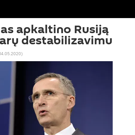
as apkaltino Rusiją
karų destabilizavimu
 14.05.2020
)