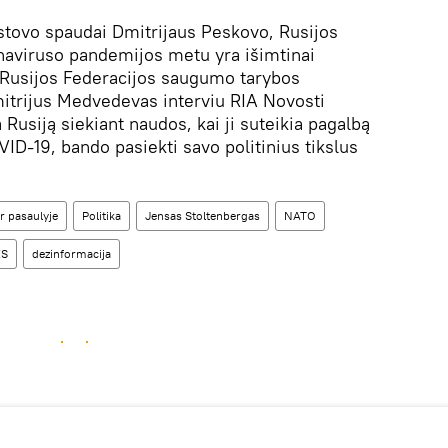
stovo spaudai Dmitrijaus Peskovo, Rusijos
naviruso pandemijos metu yra išimtinai
 Rusijos Federacijos saugumo tarybos
itrijus Medvedevas interviu RIA Novosti
a Rusiją siekiant naudos, kai ji suteikia pagalbą
ID-19, bando pasiekti savo politinius tikslus
r pasaulyje
Politika
Jensas Stoltenbergas
NATO
ES
dezinformacija