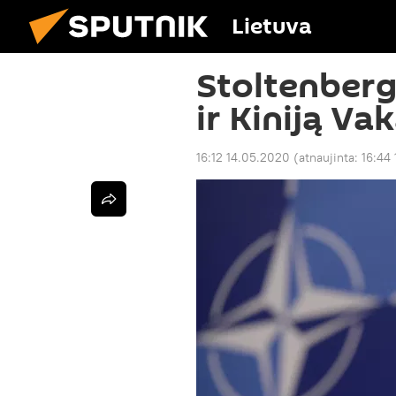
Lietuva
Stoltenberg
ir Kiniją Va
16:12 14.05.2020
(atnaujinta:
16:44