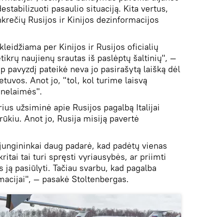
destabilizuoti pasaulio situaciją. Kita vertus,
rečių Rusijos ir Kinijos dezinformacijos
leidžiama per Kinijos ir Rusijos oficialių
ikrų naujienų srautas iš paslėptų šaltinių", —
p pavyzdį pateikė neva jo pasirašytą laišką dėl
uvos. Anot jo, "tol, kol turime laisvą
 nelaimės".
rius užsiminė apie Rusijos pagalbą Italijai
ūkiu. Anot jo, Rusija misiją pavertė
jungininkai daug padarė, kad padėtų vienas
itai tai turi spręsti vyriausybės, ar priimti
s ją pasiūlyti. Tačiau svarbu, kad pagalba
acijai", — pasakė Stoltenbergas.