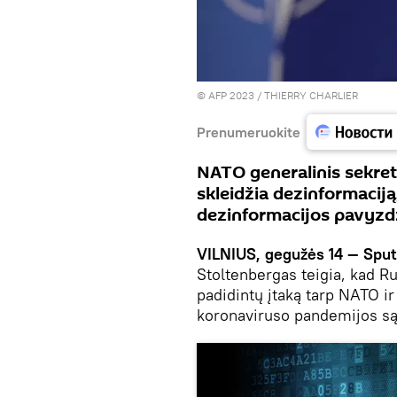
© AFP 2023 / THIERRY CHARLIER
Prenumeruokite
NATO generalinis sekreto
skleidžia dezinformaciją
dezinformacijos pavyzd
VILNIUS, gegužės 14 — Sput
Stoltenbergas teigia, kad Rus
padidintų įtaką tarp NATO ir
koronaviruso pandemijos są