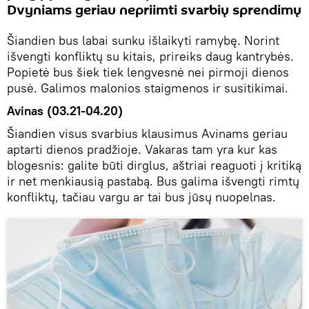
Dvyniams geriau nepriimti svarbių sprendimų
Šiandien bus labai sunku išlaikyti ramybę. Norint
išvengti konfliktų su kitais, prireiks daug kantrybės.
Popietė bus šiek tiek lengvesnė nei pirmoji dienos
pusė. Galimos malonios staigmenos ir susitikimai.
Avinas (03.21-04.20)
Šiandien visus svarbius klausimus Avinams geriau
aptarti dienos pradžioje. Vakaras tam yra kur kas
blogesnis: galite būti dirglus, aštriai reaguoti į kritiką
ir net menkiausią pastabą. Bus galima išvengti rimtų
konfliktų, tačiau vargu ar tai bus jūsų nuopelnas.