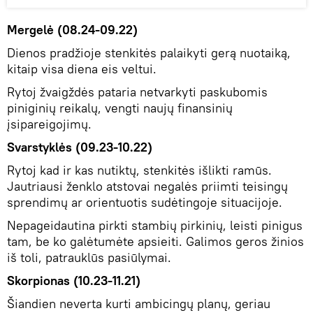
Mergelė (08.24-09.22)
Dienos pradžioje stenkitės palaikyti gerą nuotaiką,
kitaip visa diena eis veltui.
Rytoj žvaigždės pataria netvarkyti paskubomis
piniginių reikalų, vengti naujų finansinių
įsipareigojimų.
Svarstyklės (09.23-10.22)
Rytoj kad ir kas nutiktų, stenkitės išlikti ramūs.
Jautriausi ženklo atstovai negalės priimti teisingų
sprendimų ar orientuotis sudėtingoje situacijoje.
Nepageidautina pirkti stambių pirkinių, leisti pinigus
tam, be ko galėtumėte apsieiti. Galimos geros žinios
iš toli, patrauklūs pasiūlymai.
Skorpionas (10.23-11.21)
Šiandien neverta kurti ambicingų planų, geriau