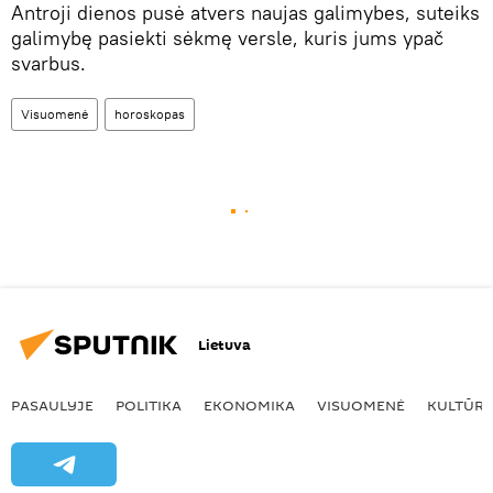
Antroji dienos pusė atvers naujas galimybes, suteiks
galimybę pasiekti sėkmę versle, kuris jums ypač
svarbus.
Visuomenė
horoskopas
Lietuva
PASAULYJE
POLITIKA
EKONOMIKA
VISUOMENĖ
KULTŪR