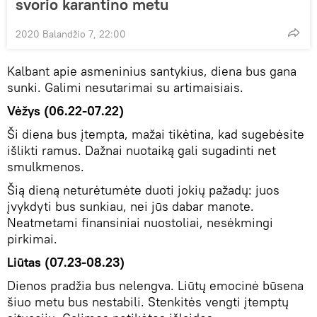
svorio karantino metu
2020 Balandžio 7, 22:00
Kalbant apie asmeninius santykius, diena bus gana
sunki. Galimi nesutarimai su artimaisiais.
Vėžys (06.22-07.22)
Ši diena bus įtempta, mažai tikėtina, kad sugebėsite
išlikti ramus. Dažnai nuotaiką gali sugadinti net
smulkmenos.
Šią dieną neturėtumėte duoti jokių pažadų: juos
įvykdyti bus sunkiau, nei jūs dabar manote.
Neatmetami finansiniai nuostoliai, nesėkmingi
pirkimai.
Liūtas (07.23-08.23)
Dienos pradžia bus nelengva. Liūtų emocinė būsena
šiuo metu bus nestabili. Stenkitės vengti įtemptų