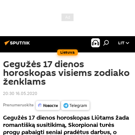
LIT
Lietuva
Gegužės 17 dienos
horoskopas visiems zodiako
ženklams
20:30 16.05.2020
Prenumeruokite
Gegužės 17 dienos horoskopas Liūtams žada
romantišką susitikimą, Skorpionai turės
progų pabaigti seniai pradėtus darbus, o