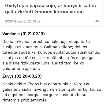
Gydytojas papasakojo, ar šunys ir katės
gali užkrėsti žmones koronavirusu
2020 Gegužės 12, 19:39
Vandenis (01.21-02.19)
Diena tinkama spręsti su nekilnojamuoju turtu
susijusius klausimus. Galima kelionė; dėl jos
turėsite atidėti kai kuriuos suplanuotus susitikimus,
ir tai jus nuliūdins. Turite būti atsargūs su pinigais:
šią dieną rizikuojate juos išleisti tam, be ko
galėtumėte apsieiti.
Žuvys (02.20-03.20)
Neskubėkite. Rytas bus gana sunkus. Vargu ar
galėsite visiškai išvengti nemalonių akimirkų, tačiau
jei elgsitės atsargiai, vargu ar susidursite su
rimtomis problemomis.