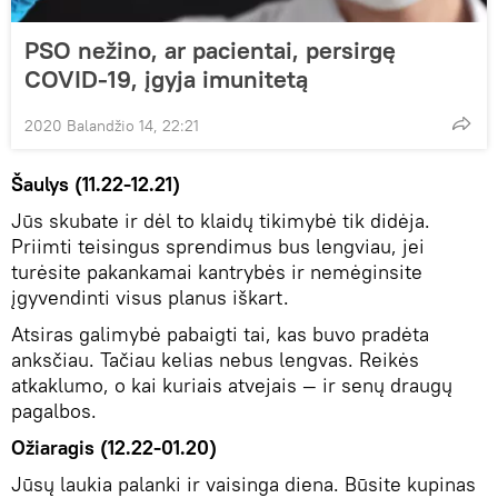
PSO nežino, ar pacientai, persirgę
COVID-19, įgyja imunitetą
2020 Balandžio 14, 22:21
Šaulys (11.22-12.21)
Jūs skubate ir dėl to klaidų tikimybė tik didėja.
Priimti teisingus sprendimus bus lengviau, jei
turėsite pakankamai kantrybės ir nemėginsite
įgyvendinti visus planus iškart.
Atsiras galimybė pabaigti tai, kas buvo pradėta
anksčiau. Tačiau kelias nebus lengvas. Reikės
atkaklumo, o kai kuriais atvejais — ir senų draugų
pagalbos.
Ožiaragis (12.22-01.20)
Jūsų laukia palanki ir vaisinga diena. Būsite kupinas