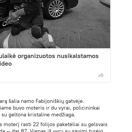
sulaikė organizuotos nusikalstamos
ideo
karą šalia namo Fabijoniškių gatvėje.
ame buvo moteris ir du vyrai, policininkai
į su geltona kristaline medžiaga.
 moterį rasti 22 folijos paketėliai su gelsvais
adą — dar 87. Vienas iš vyrų su savimi turėjo