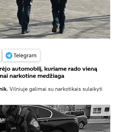
ūrėjo automobilį, kuriame rado vieną
limai narkotine medžiaga
nik.
Vilniuje galimai su narkotikais sulaikyti