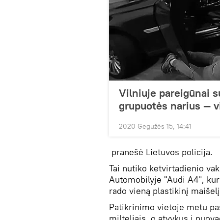
Vilniuje pareigūnai 
grupuotės narius — v
2020 Gegužės 15, 14:41
pranešė Lietuvos policija.
Tai nutiko ketvirtadienio va
Automobilyje "Audi A4", kuri
rado vieną plastikinį maišel
Patikrinimo vietoje metu pas
milteliais, o atvykus į nuov