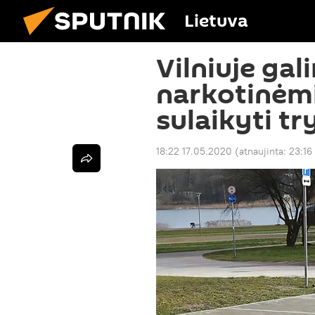
Lietuva
Vilniuje gal
narkotinėm
sulaikyti t
18:22 17.05.2020
(atnaujinta:
23:16