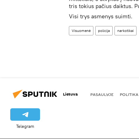
tris tokius pačius daiktus. 
Visi trys asmenys suimti.
Visuomenė
policija
narkotikai
Lietuva
PASAULYJE
POLITIKA
Telegram