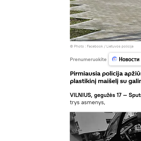
© Photo :
Facebook / Lietuvos policija
Prenumeruokite
Pirmiausia policija apži
plastikinį maišelį su ga
VILNIUS, gegužės 17 — Sput
trys asmenys,