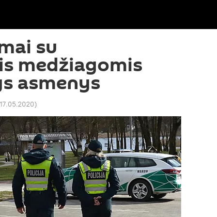
imai su
is medžiagomis
rys asmenys
 17.05.2020
)