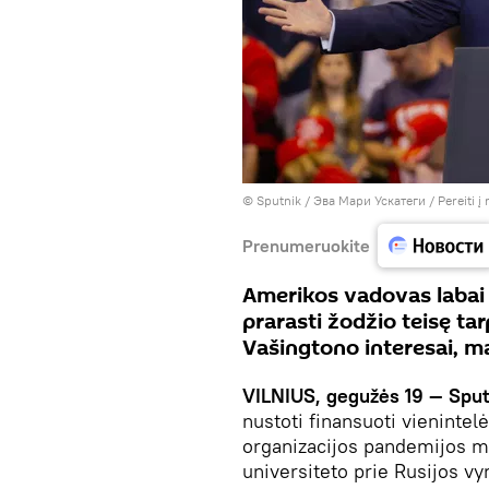
© Sputnik / Эва Мари Ускатеги
/
Pereiti 
Prenumeruokite
Amerikos vadovas labai 
prarasti žodžio teisę ta
Vašingtono interesai, 
VILNIUS, gegužės 19 — Sput
nustoti finansuoti vienintel
organizacijos pandemijos m
universiteto prie Rusijos vy