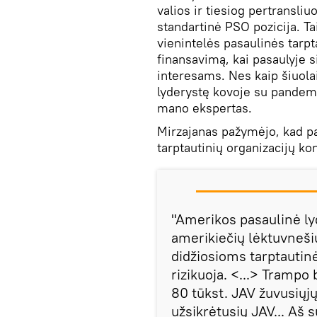
valios ir tiesiog pertransliuo
standartinė PSO pozicija. Ta
vienintelės pasaulinės tarpt
finansavimą, kai pasaulyje 
interesams. Nes kaip šiuola
lyderystę kovoje su pandemij
mano ekspertas.
Mirzajanas pažymėjo, kad p
tarptautinių organizacijų ko
"Amerikos pasaulinė ly
amerikiečių lėktuvnešių,
didžiosioms tarptauti
rizikuoja. <...> Trampo 
80 tūkst. JAV žuvusiųjų
užsikrėtusių JAV... Aš 