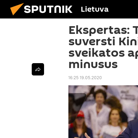
Lietuva
Ekspertas: 
suversti Kin
sveikatos 
minusus
16:25 19.05.2020