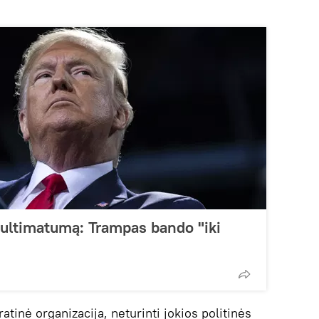
 ultimatumą: Trampas bando "iki
atinė organizacija, neturinti jokios politinės