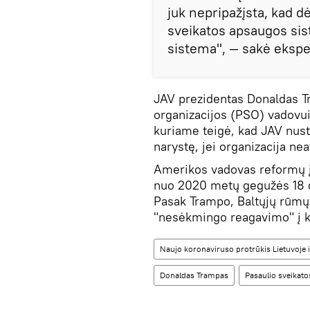
juk nepripažįsta, kad d
sveikatos apsaugos sist
sistema", — sakė ekspe
JAV prezidentas Donaldas T
organizacijos (PSO) vadovu
kuriame teigė, kad JAV nust
narystę, jei organizacija ne
Amerikos vadovas reformų 
nuo 2020 metų gegužės 18 
Pasak Trampo, Baltųjų rūmų 
"nesėkmingo reagavimo" į k
Naujo koronaviruso protrūkis Lietuvoje i
Donaldas Trampas
Pasaulio sveikato