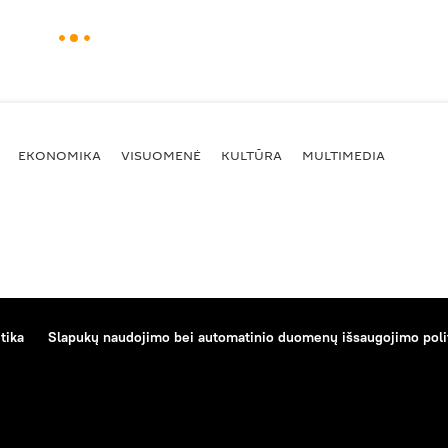
EKONOMIKA
VISUOMENĖ
KULTŪRA
MULTIMEDIA
tika
Slapukų naudojimo bei automatinio duomenų išsaugojimo poli