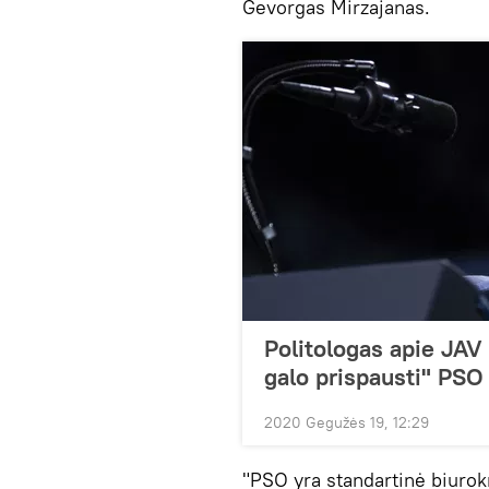
Gevorgas Mirzajanas.
Politologas apie JAV
galo prispausti" PSO
2020 Gegužės 19, 12:29
"PSO yra standartinė biurokr