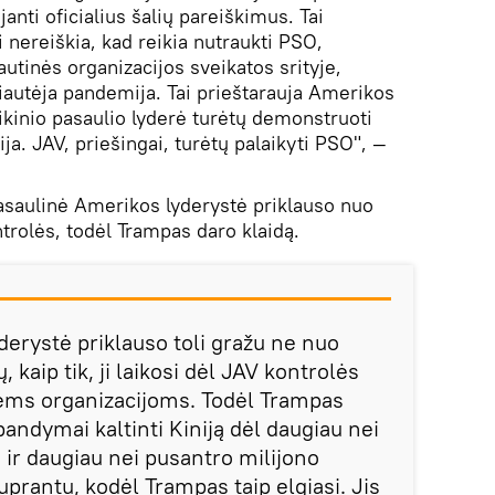
janti oficialius šalių pareiškimus. Tai
i nereiškia, kad reikia nutraukti PSO,
autinės organizacijos sveikatos srityje,
siautėja pandemija. Tai prieštarauja Amerikos
ikinio pasaulio lyderė turėtų demonstruoti
a. JAV, priešingai, turėtų palaikyti PSO", —
asaulinė Amerikos lyderystė priklauso nuo
ntrolės, todėl Trampas daro klaidą.
derystė priklauso toli gražu ne nuo
 kaip tik, ji laikosi dėl JAV kontrolės
nėms organizacijoms. Todėl Trampas
bandymai kaltinti Kiniją dėl daugiau nei
 ir daugiau nei pusantro milijono
suprantu, kodėl Trampas taip elgiasi. Jis