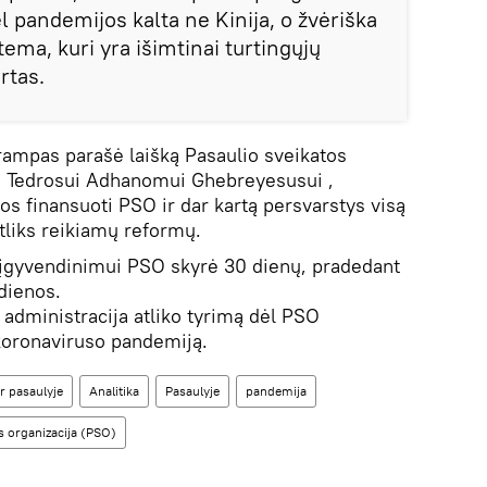
ėl pandemijos kalta ne Kinija, o žvėriška
ema, kuri yra išimtinai turtingųjų
rtas.
rampas parašė laišką Pasaulio sveikatos
i Tedrosui Adhanomui Ghebreyesusui ,
os finansuoti PSO ir dar kartą persvarstys visą
atliks reikiamų reformų.
įgyvendinimui PSO skyrė 30 dienų, pradedant
dienos.
administracija atliko tyrimą dėl PSO
oronaviruso pandemiją.
r pasaulyje
Analitika
Pasaulyje
pandemija
s organizacija (PSO)