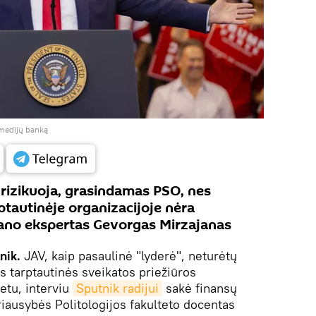
į medijų banką
rizikuoja, grasindamas PSO, nes
rptautinėje organizacijoje nėra
mano ekspertas Gevorgas Mirzajanas
nik.
JAV, kaip pasaulinė "lyderė", neturėtų
ės tarptautinės sveikatos priežiūros
etu, interviu
Sputnik radijui
sakė finansų
riausybės Politologijos fakulteto docentas