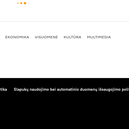
EKONOMIKA
VISUOMENĖ
KULTŪRA
MULTIMEDIA
tika
Slapukų naudojimo bei automatinio duomenų išsaugojimo poli