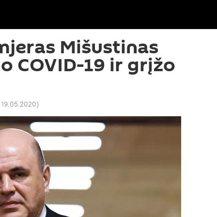
mjeras Mišustinas
o COVID-19 ir grįžo
 19.05.2020
)