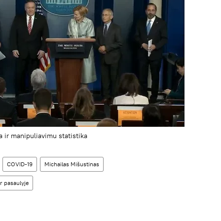
a ir manipuliavimu statistika
COVID-19
Michailas Mišustinas
r pasaulyje