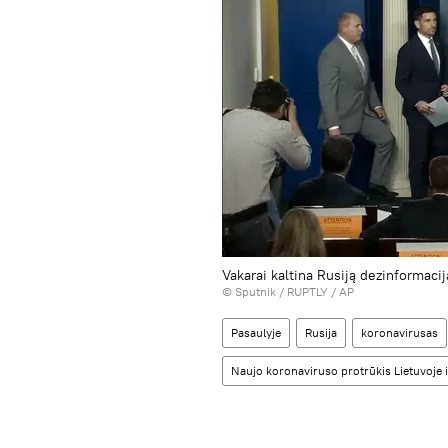
Vakarai kaltina Rusiją dezinformacij
©
Sputnik / RUPTLY / AP
Pasaulyje
Rusija
koronavirusas
Naujo koronaviruso protrūkis Lietuvoje i