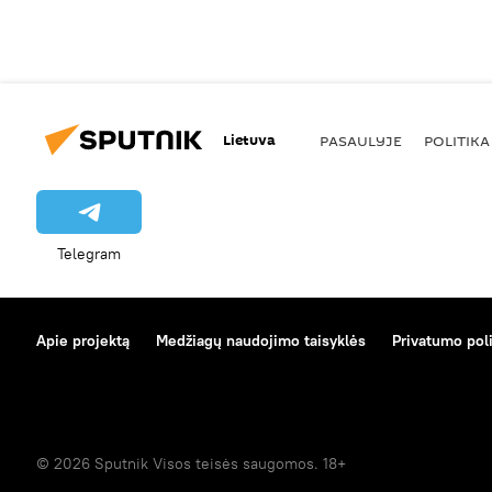
Lietuva
PASAULYJE
POLITIKA
Telegram
Apie projektą
Medžiagų naudojimo taisyklės
Privatumo poli
© 2026 Sputnik Visos teisės saugomos. 18+