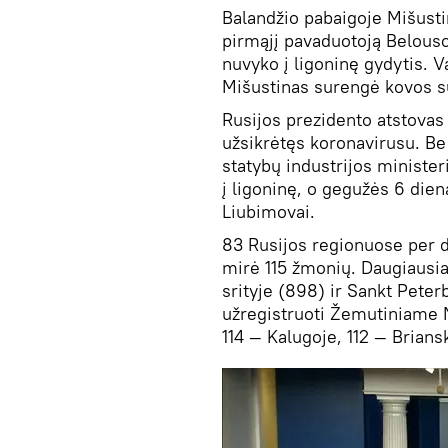
Balandžio pabaigoje Mišustin
pirmąjį pavaduotoją Belouso
nuvyko į ligoninę gydytis. 
Mišustinas surengė kovos s
Rusijos prezidento atstovas
užsikrėtęs koronavirusu. Be 
statybų industrijos ministe
į ligoninę, o gegužės 6 dien
Liubimovai.
83 Rusijos regionuose per d
mirė 115 žmonių. Daugiausi
srityje (898) ir Sankt Peter
užregistruoti Žemutiniame 
114 — Kalugoje, 112 — Brians