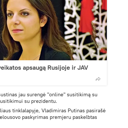
eikatos apsaugą Rusijoje ir JAV
šustinas jau surengė "online" susitikimą su
usitikimui su prezidentu.
iaus tinklalapyje, Vladimiras Putinas pasirašė
Belousovo paskyrimas premjeru paskelbtas