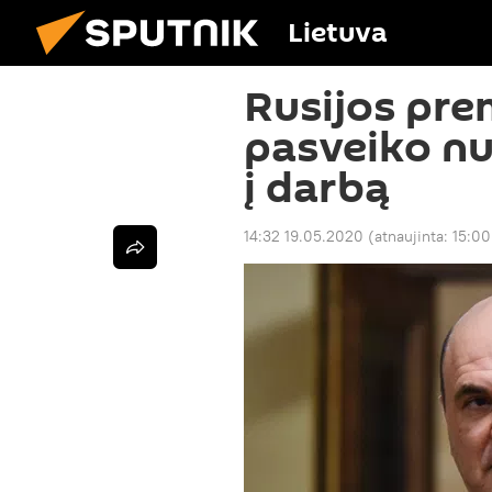
Lietuva
Rusijos pre
pasveiko nu
į darbą
14:32 19.05.2020
(atnaujinta:
15:00