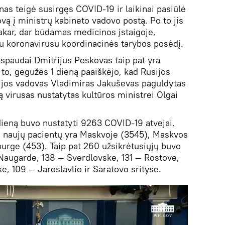
as teigė susirgęs COVID-19 ir laikinai pasiūlė
vą į ministrų kabineto vadovo postą. Po to jis
Vakar, dar būdamas medicinos įstaigoje,
u koronavirusu koordinacinės tarybos posėdį.
 spaudai Dmitrijus Peskovas taip pat yra
to, gegužės 1 dieną paaiškėjo, kad Rusijos
rijos vadovas Vladimiras Jakuševas paguldytas
ą virusas nustatytas kultūros ministrei Olgai
ieną buvo nustatyti 9263 COVID-19 atvejai,
a naujų pacientų yra Maskvoje (3545), Maskvos
burge (453). Taip pat 260 užsikrėtusiųjų buvo
Naugarde, 138 — Sverdlovske, 131 — Rostove,
ke, 109 — Jaroslavlio ir Saratovo srityse.