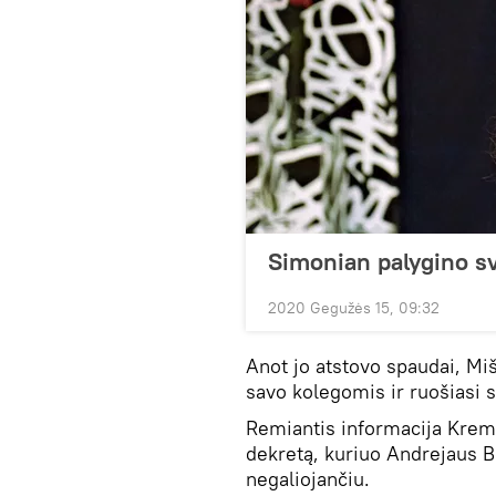
Simonian palygino sv
2020 Gegužės 15, 09:32
Anot jo atstovo spaudai, Mi
savo kolegomis ir ruošiasi s
Remiantis informacija Kreml
dekretą, kuriuo Andrejaus 
negaliojančiu.