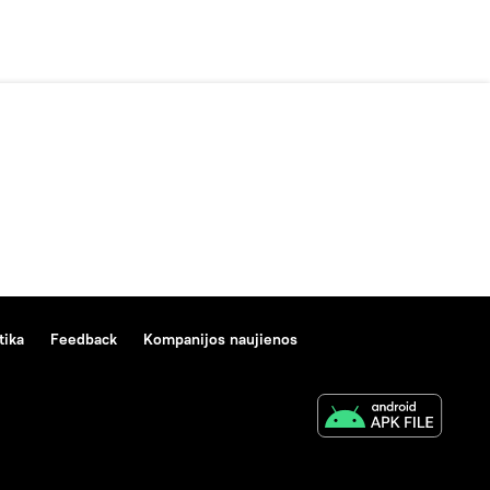
tika
Feedback
Kompanijos naujienos