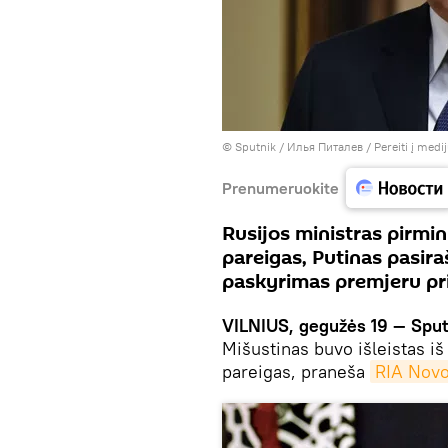
© Sputnik / Илья Питалев
/
Pereiti į medi
Prenumeruokite
Rusijos ministras pirmin
pareigas, Putinas pasir
paskyrimas premjeru pri
VILNIUS, gegužės 19 — Sput
Mišustinas buvo išleistas iš
pareigas, praneša
RIA Novo