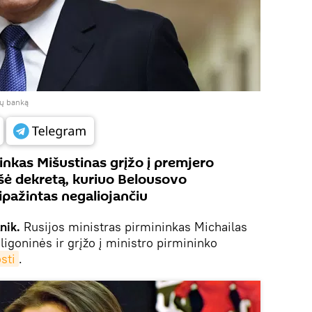
jų banką
inkas Mišustinas grįžo į premjero
ašė dekretą, kuriuo Belousovo
pažintas negaliojančiu
nik.
Rusijos ministras pirmininkas Michailas
 ligoninės ir grįžo į ministro pirmininko
sti
.