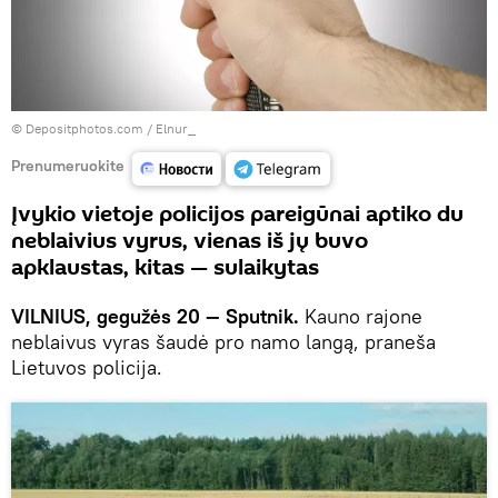
© Depositphotos.com /
Elnur_
Prenumeruokite
Įvykio vietoje policijos pareigūnai aptiko du
neblaivius vyrus, vienas iš jų buvo
apklaustas, kitas — sulaikytas
VILNIUS, gegužės 20 — Sputnik.
Kauno rajone
neblaivus vyras šaudė pro namo langą, praneša
Lietuvos policija.