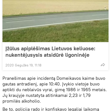
Įžūlus apiplėšimas Lietuvos keliuose:
nukentėjusysis atsidūrė ligoninėje
2020 Gegužės 19, 11:18
Pranešimas apie incidentą Domeikavos kaime buvo
gautas antradienį, apie 10:40. Įvykio vietoje buvo
aptikti du neblaivūs vyrai, gimę 1986 ir 1965 metais.
Jų kraujyje nustatyta atitinkamai 2,23 ir 1,79
promilės alkoholio.
Be to, policija rado ir konfiskavo legaliai laikomą