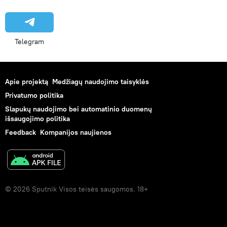
Telegram
Apie projektą
Medžiagų naudojimo taisyklės
Privatumo politika
Slapukų naudojimo bei automatinio duomenų
išsaugojimo politika
Feedback
Kompanijos naujienos
© 2026 Sputnik Visos teisės saugomos. 18+