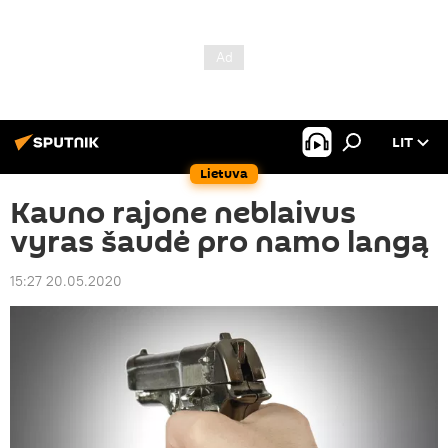
LIT
Lietuva
Kauno rajone neblaivus
vyras šaudė pro namo langą
15:27 20.05.2020