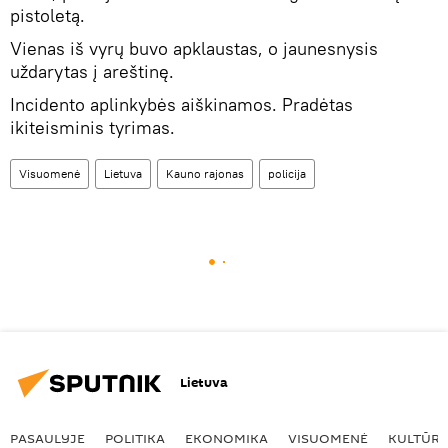
pistoletą.
Vienas iš vyrų buvo apklaustas, o jaunesnysis
uždarytas į areštinę.
Incidento aplinkybės aiškinamos. Pradėtas
ikiteisminis tyrimas.
Visuomenė
Lietuva
Kauno rajonas
policija
Lietuva
PASAULYJE
POLITIKA
EKONOMIKA
VISUOMENĖ
KULTŪR