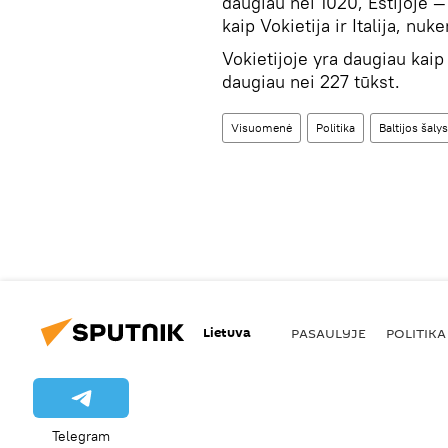
daugiau nei 1020, Estijoje —
kaip Vokietija ir Italija, nu
Vokietijoje yra daugiau kaip 1
daugiau nei 227 tūkst.
Visuomenė
Politika
Baltijos šalys
Lietuva
PASAULYJE
POLITIKA
Telegram