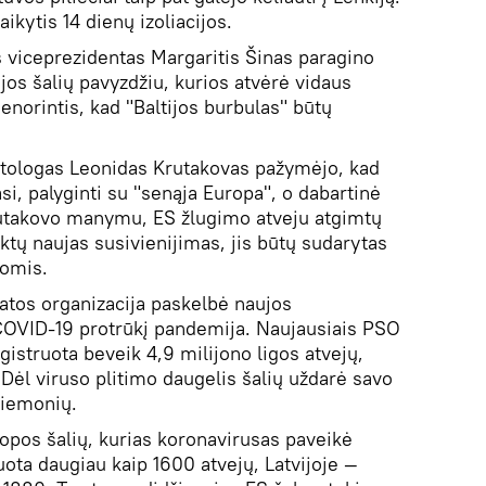
laikytis 14 dienų izoliacijos.
 viceprezidentas Margaritis Šinas paragino
jos šalių pavyzdžiu, kurios atvėrė vidaus
nenorintis, kad "Baltijos burbulas" būtų
litologas Leonidas Krutakovas pažymėjo, kad
iasi, palyginti su "senąja Europa", o dabartinė
utakovo manymu, ES žlugimo atveju atgimtų
yktų naujas susivienijimas, jis būtų sudarytas
gomis.
katos organizacija paskelbė naujos
 COVID-19 protrūkį pandemija. Naujausiais PSO
istruota beveik 4,9 milijono ligos atvejų,
Dėl viruso plitimo daugelis šalių uždarė savo
riemonių.
uropos šalių, kurias koronavirusas paveikė
uota daugiau kaip 1600 atvejų, Latvijoje —