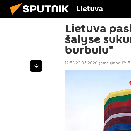
Lietuva
Lietuva pas
šalyse suku
burbulu"
12:56 22.05.2020
(atnaujinta:
13:1