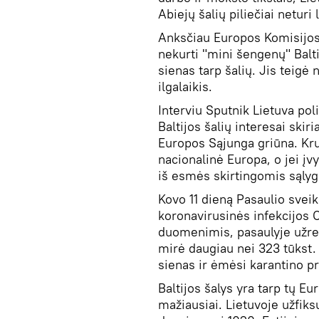
Abiejų šalių piliečiai neturi 
Anksčiau Europos Komisijos
nekurti "mini šengenų" Balti
sienas tarp šalių. Jis teigė 
ilgalaikis.
Interviu Sputnik Lietuva po
Baltijos šalių interesai skir
Europos Sąjunga griūna. Kr
nacionalinė Europa, o jei įv
iš esmės skirtingomis sąly
Kovo 11 dieną Pasaulio svei
koronavirusinės infekcijos
duomenimis, pasaulyje užreg
mirė daugiau nei 323 tūkst. 
sienas ir ėmėsi karantino p
Baltijos šalys yra tarp tų E
mažiausiai. Lietuvoje užfiks