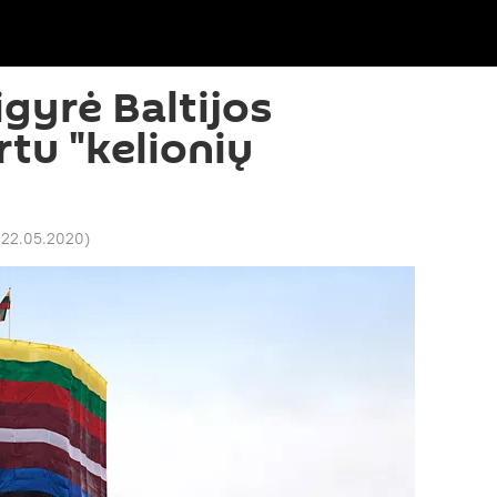
igyrė Baltijos
rtu "kelionių
5 22.05.2020
)