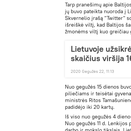
Tarp pranešimų apie Baltijos
jų buvo pateikta nuoroda į 
Skvernelio įrašą "Twitter" 
išreiškė viltį, kad Baltijos š
žmonėms viltį kuo greičiau 
Lietuvoje užsikr
skaičius viršija 
2020 Gegužės 22, 11:13
Nuo gegužės 15 dienos buvo s
piliečiams ir teisėtai gyven
ministrės Ritos Tamašunienės
padidėjo iki 20 kartų.
Iš viso nuo gegužės 4 dieno
Nuo gegužės 11 d. Lenkijos p
darbo ir mokslo tikslais, Liet