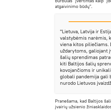
burbulas" įvertintas kaip 
atgaivinimo būdų".
"Lietuva, Latvija ir Es
valstybėmis narėmis, ku
viena kitos piliečiams
uždarytoms, galiojant į
šalių sprendimas patrau
kiti Baltijos šalių spre
kovojančioms ir unikal
globali pandemija gali 
nurodo Lietuvos įvaizd
Pranešama, kad Baltijos šal
įvairių užsienio žiniasklaid