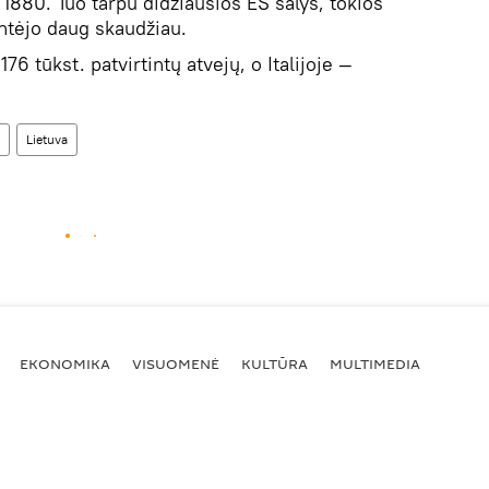
 1880. Tuo tarpu didžiausios ES šalys, tokios
kentėjo daug skaudžiau.
76 tūkst. patvirtintų atvejų, o Italijoje —
Lietuva
EKONOMIKA
VISUOMENĖ
KULTŪRA
MULTIMEDIA