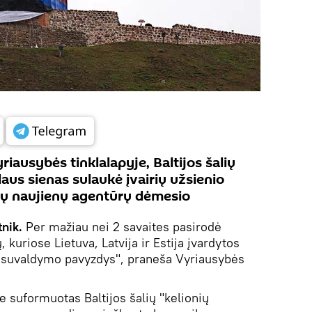
iausybės tinklalapyje, Baltijos šalių
aus sienas sulaukė įvairių užsienio
nių naujienų agentūrų dėmesio
nik.
Per mažiau nei 2 savaites pasirodė
 kuriose Lietuva, Latvija ir Estija įvardytos
o suvaldymo pavyzdys", praneša Vyriausybės
e suformuotas Baltijos šalių "kelionių