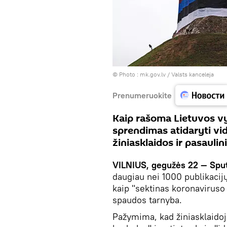
© Photo :
mk.gov.lv / Valsts kanceleja
Prenumeruokite
Kaip rašoma Lietuvos vyr
sprendimas atidaryti vid
žiniasklaidos ir pasauli
VILNIUS, gegužės 22 — Sput
daugiau nei 1000 publikacijų,
kaip "sektinas koronavirus
spaudos tarnyba.
Pažymima, kad žiniasklaidoj