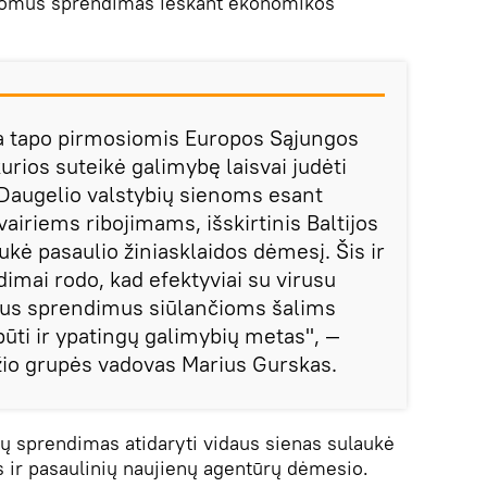
"įdomus sprendimas ieškant ekonomikos
tija tapo pirmosiomis Europos Sąjungos
rios suteikė galimybę laisvai judėti
. Daugelio valstybių sienoms esant
vairiems ribojimams, išskirtinis Baltijos
kė pasaulio žiniasklaidos dėmesį. Šis ir
ndimai rodo, kad efektyviai su virusu
ius sprendimus siūlančioms šalims
būti ir ypatingų galimybių metas", —
žio grupės vadovas Marius Gurskas.
ių sprendimas atidaryti vidaus sienas sulaukė
os ir pasaulinių naujienų agentūrų dėmesio.