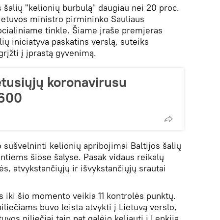
 šalių "kelionių burbulą" daugiau nei 20 proc.
Lietuvos ministro pirmininko Sauliaus
socialiniame tinkle. Šiame įraše premjeras
alių iniciatyva paskatins verslą, suteiks
grįžti į įprastą gyvenimą.
ėtusiųjų koronavirusu
1600
ušvelninti kelionių apribojimai Baltijos šalių
antiems šiose šalyse. Pasak vidaus reikalų
, atvykstančiųjų ir išvykstančiųjų srautai
s iki šio momento veikia 11 kontrolės punktų.
iliečiams buvo leista atvykti į Lietuvą verslo,
uvos piliečiai taip pat galėjo keliauti į Lenkiją.