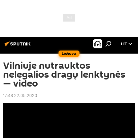
LIT
Lietuva
Vilniuje nutrauktos
nelegalios dragų lenktynės
— video
17:48 22.05.2020