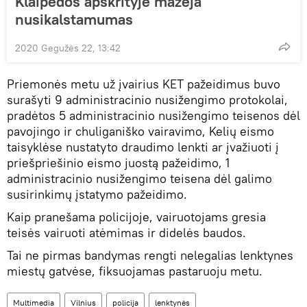
Klaipėdos apskrityje mažėja
nusikalstamumas
2020 Gegužės 22, 13:42
Priemonės metu už įvairius KET pažeidimus buvo
surašyti 9 administracinio nusižengimo protokolai,
pradėtos 5 administracinio nusižengimo teisenos dėl
pavojingo ir chuliganiško vairavimo, Kelių eismo
taisyklėse nustatyto draudimo lenkti ar įvažiuoti į
priešpriešinio eismo juostą pažeidimo, 1
administracinio nusižengimo teisena dėl galimo
susirinkimų įstatymo pažeidimo.
Kaip pranešama policijoje, vairuotojams gresia
teisės vairuoti atėmimas ir didelės baudos.
Tai ne pirmas bandymas rengti nelegalias lenktynes
miestų gatvėse, fiksuojamas pastaruoju metu.
Multimedia
Vilnius
policija
lenktynės