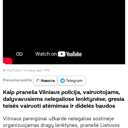
©
YouТube / Vilniaus aps. VPK
Prenumeruokite
Kaip praneša Vilniaus policija, vairuotojams,
dalyvavusiems nelegaliose lenktynėse, gresia
teisės vairuoti atėmimas ir didelės baudos
Vilniaus pareigūnai užkardė nelegalias sostinėje
organizuojamas dragų lenktynes, pranešė Lietuvos