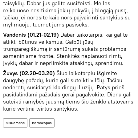
taisyklių. Dabar jūs galite susižeisti. Meilės
reikaluose nesitikima jokių pokyčių į blogąją pusę,
tačiau jei norėsite kaip nors paįvairinti santykius su
mylimuoju, tuomet jums pasiseks.
Vandenis (01.21-02.19)
Dabar laikotarpis, kai galite
atlikti būtinus veiksmus. Galbūt jūsų
trumparegiškumą ir santūrumą sukels problemos
asmeniniame fronte. Stenkitės neplanuoti rimtų
įvykių dabar ir nepriimkite atsakingų sprendimų.
Žuvys (02.20-03.20)
Šiuo laikotarpiu išgirsite
daugybę pažadų, kurie gali suteikti vilčių. Tačiau
nederėtų susidaryti klaidingų iliuzijų. Patys prieš
pasidalindami pažadais gerai pagalvokite. Diena gali
suteikti ramybės jausmą tiems šio ženklo atstovams,
kurie vertina tvirtus santykius.
Visuomenė
horoskopas