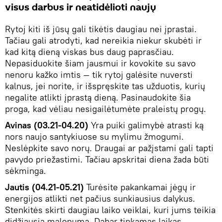
visus darbus ir neatidėlioti naujų
Rytoj kiti iš jūsų gali tikėtis daugiau nei įprastai.
Tačiau gali atrodyti, kad nereikia niekur skubėti ir
kad kitą dieną viskas bus daug paprasčiau.
Nepasiduokite šiam jausmui ir kovokite su savo
nenoru kažko imtis — tik rytoj galėsite nuversti
kalnus, jei norite, ir išspręskite tas užduotis, kurių
negalite atlikti įprastą dieną. Pasinaudokite šia
proga, kad vėliau nesigailėtumėte praleistų progų.
Avinas (03.21-04.20)
Yra puiki galimybė atrasti ką
nors naujo santykiuose su mylimu žmogumi.
Neslėpkite savo norų. Draugai ar pažįstami gali tapti
pavydo priežastimi. Tačiau apskritai diena žada būti
sėkminga.
Jautis (04.21-05.21)
Turėsite pakankamai jėgų ir
energijos atlikti net pačius sunkiausius dalykus.
Stenkitės skirti daugiau laiko veiklai, kuri jums teikia
didžiausią malonumą. Dabar tinkamas laikas