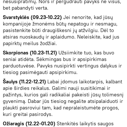
nesusipratimų. Nors ir pergudrauti pavyks ne visus,
bet pabandyti verta.
Svarstyklės (09.23-10.22)
Jei nenorite, kad jūsų
kompanijoje žmonėms būtų nepatogu ir nesmagu,
pasistenkite būti draugiškesni jų atžvilgiu. Dėl to
atsiras nuoskaudų ir aplaidumo. Neleiskite, kad jus
papirktų meilus žodžiai.
Skorpionas (10.23-11.21)
Užsiimkite tuo, kas buvo
seniai atidėta. Sėkmingas bus ir apsipirkimas
parduotuvėse. Pavyks nusipirkti vertingus dalykus ir
tiesiog pasimėgauti apsipirkimu.
Šaulys (11.22-12.21)
Labai įdomus laikotarpis, kalbant
apie širdies reikalus. Galimi nauji susitikimai ir
pažintys, kurios gali radikaliai pakeisti jūsų tolimesnį
gyvenimą. Dabar jūs tiesiog negalite atsipalaiduoti ir
plaukti pasroviui tam, kad nepraleistumėte progos,
kuri greitai pasirodys.
Ožiaragis (12.22-01.20)
Stenkitės laikytis saugos