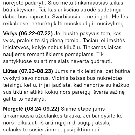
norėjote padaryti. Šiuo metu tinkamiausias laikas
būti aktyviam. Tai, kas anksčiau atrodė sudėtinga,
dabar bus paprasta. Svarbiausia — netingėti. Meilės
reikaluose, neturėtų kilti nuoskaudų ir nusivylimų.
Vėžys (06.22-07.22)
Jei būsite pasyvus tam, kas
vyks, praleisite šią dieną ramiai. Tačiau jei imsitės
iniciatyvos, kelyje nebus kliūčių. Tinkamas laikas
naujiems romantiškiems pomėgiams. Tik
santykiuose su artimaisiais neverta gudrauti.
Liūtas (07.23-08.23)
Jums ne tik leistina, bet būtina
vykdyti savo norus. Vidinis balsas bus nukreiptas
teisingu keliu, ir jei jaučiate, kad nenorite su kažkuo
susitikti ar atlikti kokių nors pareigų, švaria sąžinę
galite to nedaryti.
Mergelė (08.24-09.22)
Šiame etape jums
tinkamiausia užuolankos taktika. Jei bandysite ko
nors reikalauti iš artimųjų ir draugų, į atsaką
sulauksite susierzinimo, pasipiktinimo ir