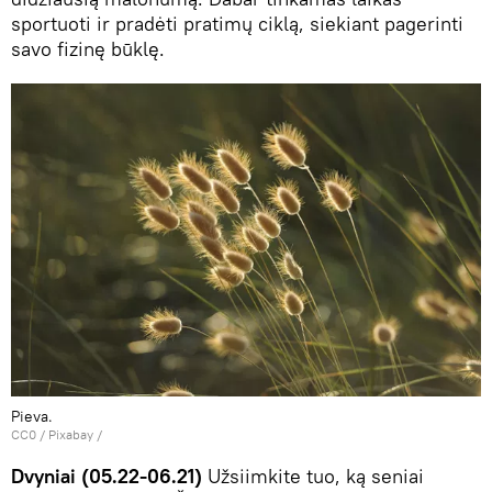
sportuoti ir pradėti pratimų ciklą, siekiant pagerinti
savo fizinę būklę.
Pieva.
CC0
/
Рixabay
/
Dvyniai (05.22-06.21)
Užsiimkite tuo, ką seniai