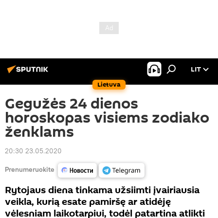
LIT
Lietuva
Gegužės 24 dienos
horoskopas visiems zodiako
ženklams
20:30 23.05.2020
Prenumeruokite
Rytojaus diena tinkama užsiimti įvairiausia
veikla, kurią esate pamiršę ar atidėję
vėlesniam laikotarpiui, todėl patartina atlikti