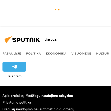
Lietuva
PASAULYJE
POLITIKA
EKONOMIKA
VISUOMENĖ
KULTŪR
Telegram
Apie projektą
Medžiagų naudojimo taisyklės
Privatumo politika
Slapukų naudojimo bei automatinio duomenų