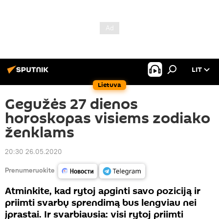
LIT
Lietuva
Gegužės 27 dienos
horoskopas visiems zodiako
ženklams
20:30 26.05.2020
Prenumeruokite
Atminkite, kad rytoj apginti savo poziciją ir
priimti svarbų sprendimą bus lengviau nei
įprastai. Ir svarbiausia: visi rytoj priimti