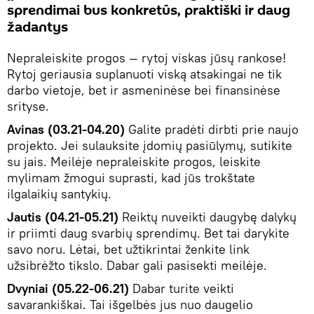
sprendimai bus konkretūs, praktiški ir daug
žadantys
Nepraleiskite progos — rytoj viskas jūsų rankose!
Rytoj geriausia suplanuoti viską atsakingai ne tik
darbo vietoje, bet ir asmeninėse bei finansinėse
srityse.
Avinas (03.21-04.20)
Galite pradėti dirbti prie naujo
projekto. Jei sulauksite įdomių pasiūlymų, sutikite
su jais. Meilėje nepraleiskite progos, leiskite
mylimam žmogui suprasti, kad jūs trokštate
ilgalaikių santykių.
Jautis (04.21-05.21)
Reiktų nuveikti daugybę dalykų
ir priimti daug svarbių sprendimų. Bet tai darykite
savo noru. Lėtai, bet užtikrintai ženkite link
užsibrėžto tikslo. Dabar gali pasisekti meilėje.
Dvyniai (05.22-06.21)
Dabar turite veikti
savarankiškai. Tai išgelbės jus nuo daugelio