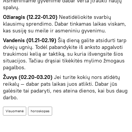
Asmeniniame gyvenime dabar verta įtraukti naujų
spalvų.
Ožiaragis (12.22-01.20)
Neatidėliokite svarbių
klausimų sprendimo. Dabar tinkamas laikas viskam,
kas susiję su meile ir asmeniniu gyvenimu.
Vandenis (01.21-02.19)
Šią dieną galite atsidurti tarp
dviejų ugnių. Todėl pabandykite iš anksto apgalvoti
traukimosi kelią ar taktiką, su kuria išvengsite šios
situacijos. Tačiau drąsiai tikėkitės mylimo žmogaus
pagalbos.
Žuvys (02.20-03.20)
Jei turite kokių nors atidėtų
reikalų — dabar pats laikas juos atlikti. Dabar jūs
galėsite tai padaryti, nes ateina dienos, kai bus daug
darbo.
Visuomenė
horoskopas