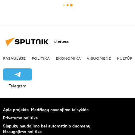
Lietuva
PASAULYJE
POLITIKA
EKONOMIKA
VISUOMENĖ
KULTŪR
Telegram
Apie projektą
Medžiagų naudojimo taisyklės
Privatumo politika
Slapukų naudojimo bei automatinio duomenų
išsaugojimo politika