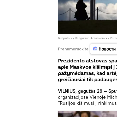
© Sputnik / Владимир Астапкович
/
Perei
Prenumeruokite
Prezidento atstovas sp
apie Maskvos kišimąsi į 
pažymėdamas, kad artėj
greičiausiai tik padaugė
VILNIUS, gegužės 26 — Spu
organizacijose Vienoje Mich
"Rusijos kišimusi į rinkimus