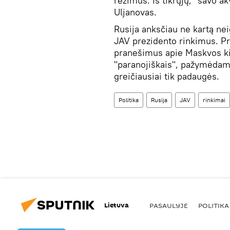
režimus. Iš tikrųjų, "savo a
Uljanovas.
Rusija anksčiau ne kartą ne
JAV prezidento rinkimus. P
pranešimus apie Maskvos ki
"paranojiškais", pažymėdama
greičiausiai tik padaugės.
Politika
Rusija
JAV
rinkimai
Lietuva
PASAULYJE
POLITIKA