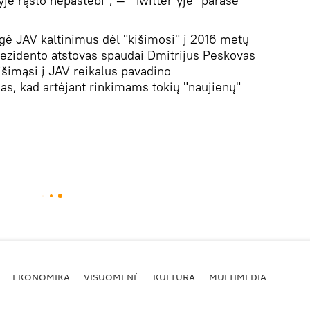
kyje rąsto nepastebi", — "Twitter'yje" parašė
igė JAV kaltinimus dėl "kišimosi" į 2016 metų
rezidento atstovas spaudai Dmitrijus Peskovas
šimąsi į JAV reikalus pavadino
s, kad artėjant rinkimams tokių "naujienų"
EKONOMIKA
VISUOMENĖ
KULTŪRA
MULTIMEDIA