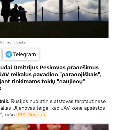
ti į medijų banką
audai Dmitrijus Peskovas pranešimus
JAV reikalus pavadino "paranojiškais",
ant rinkimams tokių "naujienų"
s
tnik.
Rusijos nuolatinis atstovas tarptautinėse
ailas Uljanovas teigė, kad JAV kone apsėstos
", rašo
RIA Novosti
.