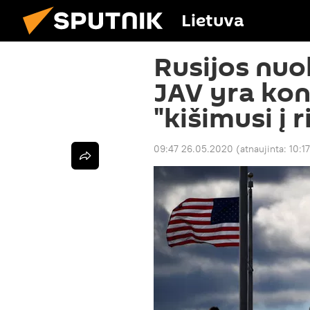
Lietuva
Rusijos nuol
JAV yra kon
"kišimusi į 
09:47 26.05.2020
(atnaujinta:
10:1