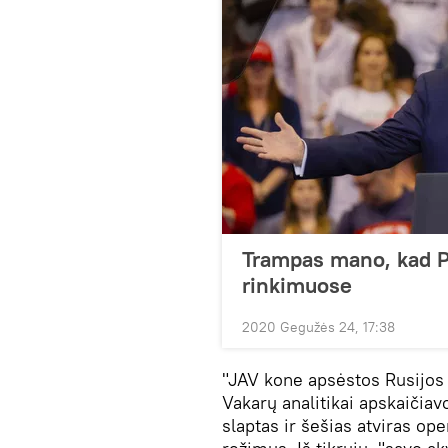
Trampas mano, kad Pu
rinkimuose
2020 Gegužės 24, 17:38
"JAV kone apsėstos Rusijos 
Vakarų analitikai apskaičiavo
slaptas ir šešias atviras o