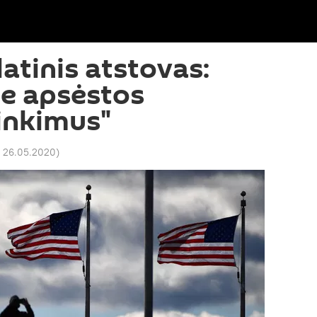
atinis atstovas:
e apsėstos
rinkimus"
7 26.05.2020
)