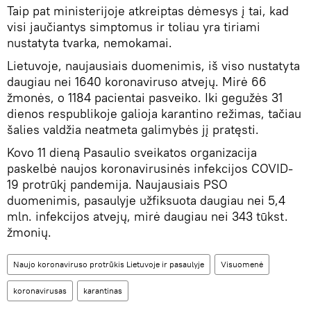
Taip pat ministerijoje atkreiptas dėmesys į tai, kad
visi jaučiantys simptomus ir toliau yra tiriami
nustatyta tvarka, nemokamai.
Lietuvoje, naujausiais duomenimis, iš viso nustatyta
daugiau nei 1640 koronaviruso atvejų. Mirė 66
žmonės, o 1184 pacientai pasveiko. Iki gegužės 31
dienos respublikoje galioja karantino režimas, tačiau
šalies valdžia neatmeta galimybės jį pratęsti.
Kovo 11 dieną Pasaulio sveikatos organizacija
paskelbė naujos koronavirusinės infekcijos COVID-
19 protrūkį pandemija. Naujausiais PSO
duomenimis, pasaulyje užfiksuota daugiau nei 5,4
mln. infekcijos atvejų, mirė daugiau nei 343 tūkst.
žmonių.
Naujo koronaviruso protrūkis Lietuvoje ir pasaulyje
Visuomenė
koronavirusas
karantinas