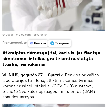
© Depositphotos.com /
prostooleh
Prenumeruokite
Atkreiptas dėmesys į tai, kad visi jaučiantys
simptomus ir toliau yra tiriami nustatyta
tvarka, nemokamai
VILNIUS, gegužės 27 — Sputnik.
Penkios privačios
laboratorijos turi teisę atlikti mokamus tyrimus
koronavirusinei infekcijai (COVID-19) nustatyti,
pranešė Sveikatos apsaugos ministerijos (SAM)
spaudos tarnyba.