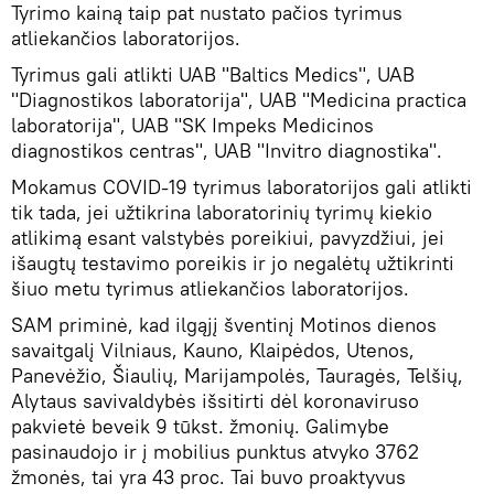
Tyrimo kainą taip pat nustato pačios tyrimus
atliekančios laboratorijos.
Tyrimus gali atlikti UAB "Baltics Medics", UAB
"Diagnostikos laboratorija", UAB "Medicina practica
laboratorija", UAB "SK Impeks Medicinos
diagnostikos centras", UAB "Invitro diagnostika".
Mokamus COVID-19 tyrimus laboratorijos gali atlikti
tik tada, jei užtikrina laboratorinių tyrimų kiekio
atlikimą esant valstybės poreikiui, pavyzdžiui, jei
išaugtų testavimo poreikis ir jo negalėtų užtikrinti
šiuo metu tyrimus atliekančios laboratorijos.
SAM priminė, kad ilgąjį šventinį Motinos dienos
savaitgalį Vilniaus, Kauno, Klaipėdos, Utenos,
Panevėžio, Šiaulių, Marijampolės, Tauragės, Telšių,
Alytaus savivaldybės išsitirti dėl koronaviruso
pakvietė beveik 9 tūkst. žmonių. Galimybe
pasinaudojo ir į mobilius punktus atvyko 3762
žmonės, tai yra 43 proc. Tai buvo proaktyvus