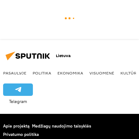
Lietuva
PASAULYJE
POLITIKA
EKONOMIKA
VISUOMENĖ
KULTŪR
Telegram
Apie projektą
Medžiagų naudojimo taisyklės
Privatumo politika