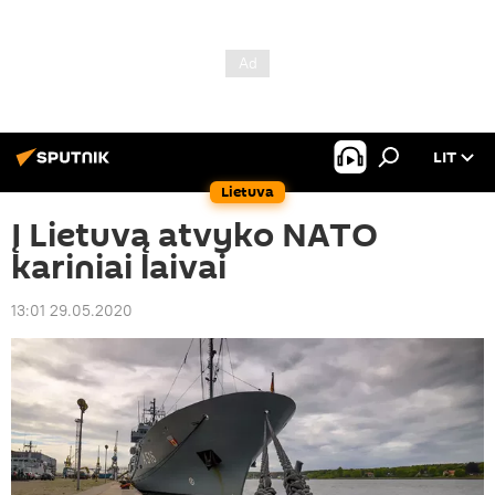
LIT
Lietuva
Į Lietuvą atvyko NATO
kariniai laivai
13:01 29.05.2020