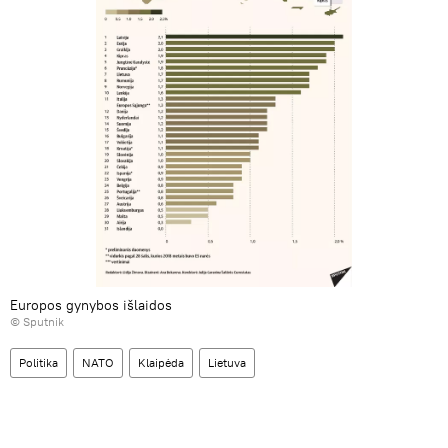
Europos gynybos išlaidos
© Sputnik
Politika
NATO
Klaipėda
Lietuva