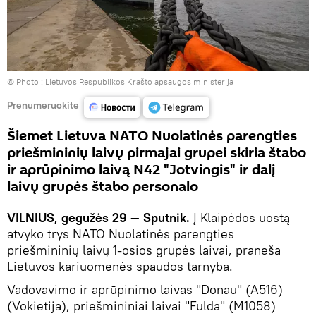
© Photo :
Lietuvos Respublikos Krašto apsaugos ministerija
Prenumeruokite
Šiemet Lietuva NATO Nuolatinės parengties
priešmininių laivų pirmajai grupei skiria štabo
ir aprūpinimo laivą N42 "Jotvingis" ir dalį
laivų grupės štabo personalo
VILNIUS, gegužės 29 — Sputnik.
Į Klaipėdos uostą
atvyko trys NATO Nuolatinės parengties
priešmininių laivų 1-osios grupės laivai, praneša
Lietuvos kariuomenės spaudos tarnyba.
Vadovavimo ir aprūpinimo laivas "Donau" (A516)
(Vokietija), priešmininiai laivai "Fulda" (M1058)