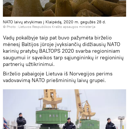
NATO laivų atvykimas į Klaipėdą, 2020 m. gegužės 28 d.
© Photo :
Lietuvos Respublikos Krašto apsaugos ministerija
Vadų pokalbyje taip pat buvo pažymėta birželio
mėnesį Baltijos jūroje įvyksiančių didžiausių NATO
karinių pratybų BALTOPS 2020 svarba regioniniam
saugumui ir sąveikos tarp sąjungininkų ir regioninių
partnerių užtikrinimui.
Birželio pabaigoje Lietuva iš Norvegijos perims
vadovavimą NATO priešmininių laivų grupei.