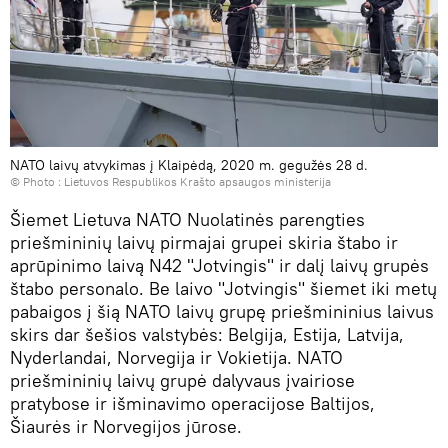
NATO laivų atvykimas į Klaipėdą, 2020 m. gegužės 28 d.
© Photo :
Lietuvos Respublikos Krašto apsaugos ministerija
Šiemet Lietuva NATO Nuolatinės parengties
priešmininių laivų pirmajai grupei skiria štabo ir
aprūpinimo laivą N42 "Jotvingis" ir dalį laivų grupės
štabo personalo. Be laivo "Jotvingis" šiemet iki metų
pabaigos į šią NATO laivų grupę priešmininius laivus
skirs dar šešios valstybės: Belgija, Estija, Latvija,
Nyderlandai, Norvegija ir Vokietija. NATO
priešmininių laivų grupė dalyvaus įvairiose
pratybose ir išminavimo operacijose Baltijos,
Šiaurės ir Norvegijos jūrose.