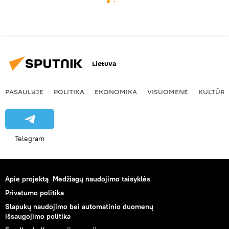
Lietuva
PASAULYJE
POLITIKA
EKONOMIKA
VISUOMENĖ
KULTŪR
Telegram
Apie projektą
Medžiagų naudojimo taisyklės
Privatumo politika
Slapukų naudojimo bei automatinio duomenų
išsaugojimo politika