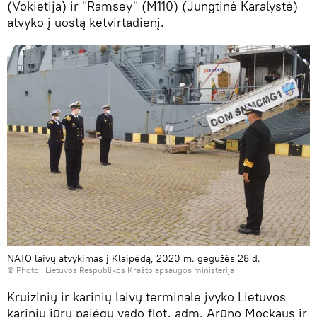
(Vokietija) ir "Ramsey" (M110) (Jungtinė Karalystė)
atvyko į uostą ketvirtadienį.
NATO laivų atvykimas į Klaipėdą, 2020 m. gegužės 28 d.
© Photo :
Lietuvos Respublikos Krašto apsaugos ministerija
Kruizinių ir karinių laivų terminale įvyko Lietuvos
karinių jūrų pajėgų vado flot. adm. Arūno Mockaus ir