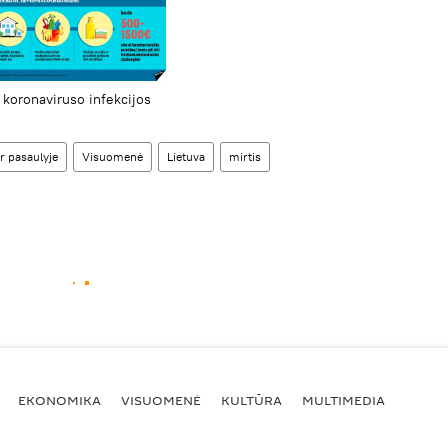
koronaviruso infekcijos
r pasaulyje
Visuomenė
Lietuva
mirtis
EKONOMIKA
VISUOMENĖ
KULTŪRA
MULTIMEDIA