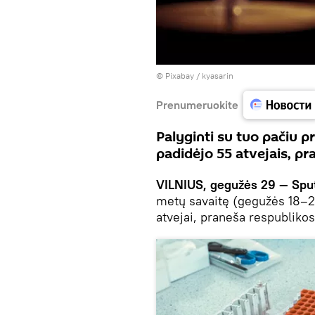
©
Рixabay / kyasarin
Prenumeruokite
Palyginti su tuo pačiu p
padidėjo 55 atvejais, p
VILNIUS, gegužės 29 — Sput
metų savaitę (gegužės 18–24
atvejai, praneša respubliko