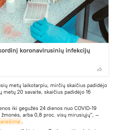
ordinį koronavirusinių infekcijų
usių metų laikotarpiu, mirčių skaičius padidėjo
šių metų 20 savaite, skaičius padidėjo 16
enos iki gegužės 24 dienos nuo COVID-19
3 žmonės, arba 0,8 proc. visų mirusiųjų", —
ranešime
.