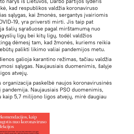
 narys iš Lietuvos, Darbo partijos lyderis
kė, kad respublikos valdžia koronaviruso
as sąlygas, kai žmonės, sergantys įvairiomis
VID-19, yra priversti mirti. Jis taip pat
uja šalių sąrašuose pagal mirštamumą nuo
gyslių ligų bei kitų ligų, todėl valdžios
patingą dėmesį tam, kad žmonės, kuriems reikia
ebūtų palikti likimo valiai pandemijos metu.
dienos galioja karantino režimas, tačiau valdžia
ikymosi sąlygas. Naujausiais duomenimis, šalyje
igos atvejų.
os organizacija paskelbė naujos koronavirusinės
kį pandemija. Naujausiais PSO duomenimis,
 kaip 5,7 milijono ligos atvejų, mirė daugiau