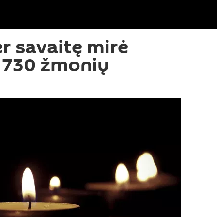
er savaitę mirė
 730 žmonių