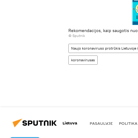
Rekomendacijos, kaip saugotis nuo 
© Sputnik
Naujo koronaviruso protrūkis Lietuvoje i
koronavirusas
Lietuva
PASAULYJE
POLITIKA