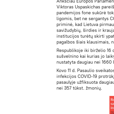
Anksčiau Europos Parlamento
Viktoras Uspaskichas pareiš
pandemijos fone sukūrė toki
ligomis, bet ne sergantys CO
priminė, kad Lietuva pirma
savižudybių, širdies ir krauja
institucijos turėtų skirti y
pagalbos šiais klausimais, n
Respublikoje iki birželio 16 
sušvelnino kai kurias jo la
nustatyta daugiau nei 1660 l
Kovo 11 d. Pasaulio sveikat
infekcijos COVID-19 protrū
pasaulyje užfiksuota daugiau
nei 357 tūkst. žmonių.