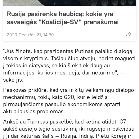
Rusija pasirenka haubicą: kokie yra
savaeigės "Koalicija-SV" pranašumai
2020 Gegužės 31, 14:30
"Jūs žinote, kad prezidentas Putinas palaiko dialogą
visomis kryptimis. Tačiau šiuo atveju, norint reaguoti
į tokias iniciatyvas, reikia šiek tiek daugiau
informacijos, kurios mes, deja, dar neturime", —
sakė jis.
Peskovas pridūrė, kad yra ir kitų veiksmingų dialogo
mechanizmų, tokių kaip G20, kurie leidžia
pirmaujančioms pasaulio ekonomikoms aptarti
aktualiausias problemas.
Anksčiau Trampas paskelbė, kad ketina atidėti G7
aukščiausiojo lygio susitikimą iki rugsėjo ir pakviesti
į jį dar keturias šalis — Rusiją, Indiją, Pietų Korėją ir