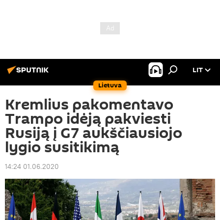
LIT
Lietuva
Kremlius pakomentavo
Trampo idėją pakviesti
Rusiją į G7 aukščiausiojo
lygio susitikimą
14:24 01.06.2020