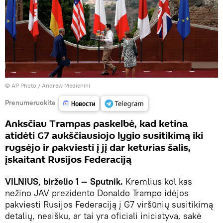
© AP Photo / Andrew Medichini
Prenumeruokite
Anksčiau Trampas paskelbė, kad ketina
atidėti G7 aukščiausiojo lygio susitikimą iki
rugsėjo ir pakviesti į jį dar keturias šalis,
įskaitant Rusijos Federaciją
VILNIUS, birželio 1 — Sputnik.
Kremlius kol kas
nežino JAV prezidento Donaldo Trampo idėjos
pakviesti Rusijos Federaciją į G7 viršūnių susitikimą
detalių, neaišku, ar tai yra oficiali iniciatyva, sakė