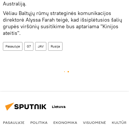
Australiją.
Vėliau Baltųjų rūmų strateginės komunikacijos
direktorė Alyssa Farah teigė, kad išsiplėtusios šalių
grupės viršūnių susitikime bus aptariama "Kinijos
ateitis".
Pasaulyje
G7
JAV
Rusija
Lietuva
PASAULYJE
POLITIKA
EKONOMIKA
VISUOMENĖ
KULTŪR