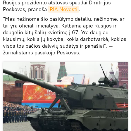
Rusijos prezidento atstovas spaudai Dmitrijus
Peskovas, praneša
RIA Novosti
.
"Mes nežinome šio pasiūlymo detalių, nežinome, ar
tai yra oficiali iniciatyva. Kalbama apie Rusijos ir
daugelio kitų šalių kvietimą į G7. Yra daugiau
klausimų, kokia jų kokybė, kokia darbotvarkė, kokios
visos tos pačios dalyvių sudėtys ir panašiai", —
žurnalistams pasakojo Peskovas.