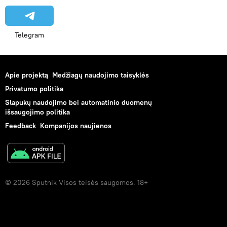
Telegram
Apie projektą
Medžiagų naudojimo taisyklės
Privatumo politika
Slapukų naudojimo bei automatinio duomenų
išsaugojimo politika
Feedback
Kompanijos naujienos
© 2026 Sputnik Visos teisės saugomos. 18+