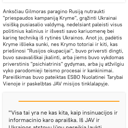
Anksčiau Gilmoras paragino Rusiją nutraukti
"priespaudos kampaniją Kryme", grąžinti Ukrainai
visišką pusiasalio valdymą, nedelsiant paleisti visus
politinius kalinius ir išvesti savo kariuomenę bei
karinę techniką iš rytinės Ukrainos. Anot jo, padėtis
Kryme išlieka sunki, nes Krymo totoriai ir kiti, kas
priešinosi "Rusijos okupacijai", buvo priversti dingti,
buvo savavališkai įkalinti, arba jiems buvo vykdomas
priverstinis "psichiatrinis" gydymas, arba jų atžvilgiu
vyko parodomieji teismo procesai ir kankinimai.
Pareiškimas buvo pateiktas ESBO Nuolatinei Tarybai
Vienoje ir paskelbtas JAV misijos tinklalapyje.
"Visa tai yra ne kas kita, kaip insinuacijos ir
informacinio karo apraiška. Iš JAV ir
Ukrainos atstovų lūpų nereikia laukti