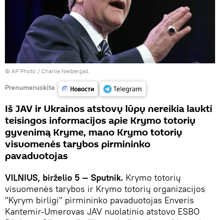
© AP Photo / Charlie Neibergall
Prenumeruokite
Iš JAV ir Ukrainos atstovų lūpų nereikia laukti
teisingos informacijos apie Krymo totorių
gyvenimą Kryme, mano Krymo totorių
visuomenės tarybos pirmininko
pavaduotojas
VILNIUS, birželio 5 — Sputnik.
Krymo totorių
visuomenės tarybos ir Krymo totorių organizacijos
"Kyrym birligi" pirmininko pavaduotojas Enveris
Kantemir-Umerovas JAV nuolatinio atstovo ESBO