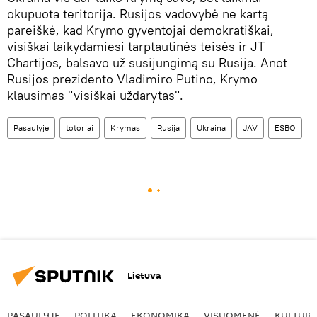
okupuota teritorija. Rusijos vadovybė ne kartą
pareiškė, kad Krymo gyventojai demokratiškai,
visiškai laikydamiesi tarptautinės teisės ir JT
Chartijos, balsavo už susijungimą su Rusija. Anot
Rusijos prezidento Vladimiro Putino, Krymo
klausimas "visiškai uždarytas".
Pasaulyje
totoriai
Krymas
Rusija
Ukraina
JAV
ESBO
Lietuva
PASAULYJE
POLITIKA
EKONOMIKA
VISUOMENĖ
KULTŪR