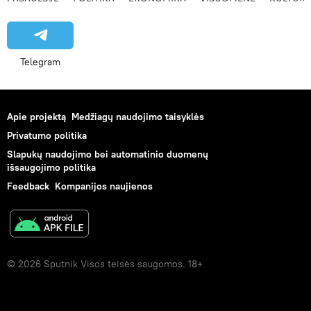
Telegram
Apie projektą
Medžiagų naudojimo taisyklės
Privatumo politika
Slapukų naudojimo bei automatinio duomenų
išsaugojimo politika
Feedback
Kompanijos naujienos
© 2026 Sputnik Visos teisės saugomos. 18+