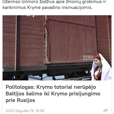
Džeimso Gilmoro žodžius apie žmonių grobimus ir
kankinimus Kryme pavadino insinuacijomis.
Politologas: Krymo totoriai nerūpėjo
Baltijos šalims iki Krymo prisijungimo
prie Rusijos
2020 Gegužės 19, 18:39