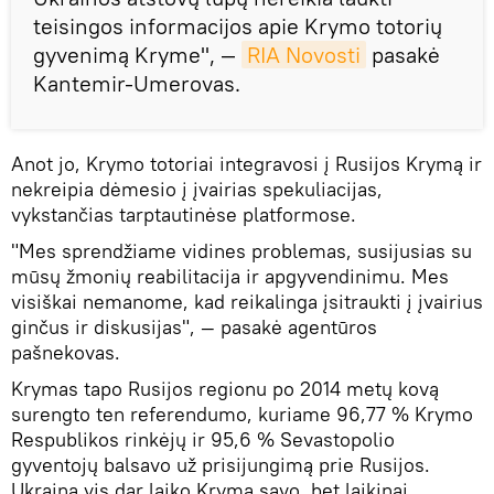
teisingos informacijos apie Krymo totorių
gyvenimą Kryme", —
RIA Novosti
pasakė
Kantemir-Umerovas.
Anot jo, Krymo totoriai integravosi į Rusijos Krymą ir
nekreipia dėmesio į įvairias spekuliacijas,
vykstančias tarptautinėse platformose.
"Mes sprendžiame vidines problemas, susijusias su
mūsų žmonių reabilitacija ir apgyvendinimu. Mes
visiškai nemanome, kad reikalinga įsitraukti į įvairius
ginčus ir diskusijas", — pasakė agentūros
pašnekovas.
Krymas tapo Rusijos regionu po 2014 metų kovą
surengto ten referendumo, kuriame 96,77 % Krymo
Respublikos rinkėjų ir 95,6 % Sevastopolio
gyventojų balsavo už prisijungimą prie Rusijos.
Ukraina vis dar laiko Krymą savo, bet laikinai