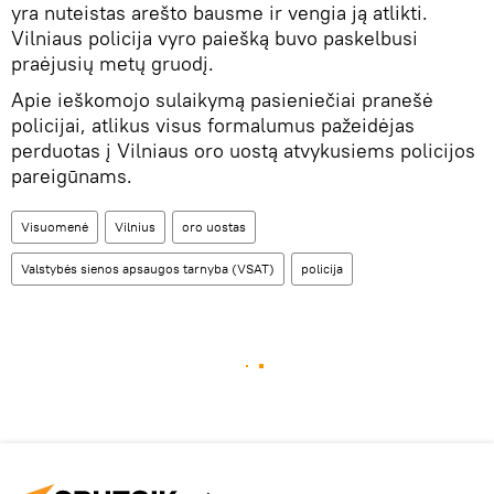
yra nuteistas arešto bausme ir vengia ją atlikti.
Vilniaus policija vyro paiešką buvo paskelbusi
praėjusių metų gruodį.
Apie ieškomojo sulaikymą pasieniečiai pranešė
policijai, atlikus visus formalumus pažeidėjas
perduotas į Vilniaus oro uostą atvykusiems policijos
pareigūnams.
Visuomenė
Vilnius
oro uostas
Valstybės sienos apsaugos tarnyba (VSAT)
policija