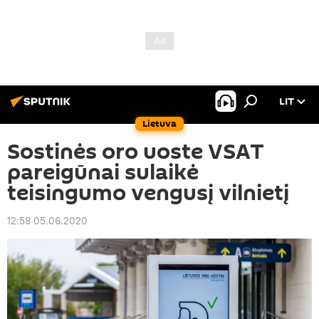
LIT
Lietuva
Sostinės oro uoste VSAT
pareigūnai sulaikė
teisingumo vengusį vilnietį
12:58 05.06.2020