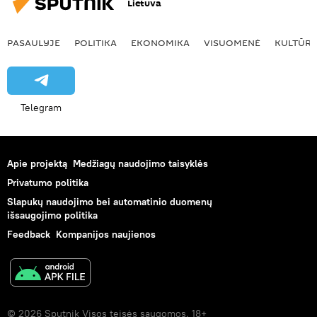
Lietuva
PASAULYJE
POLITIKA
EKONOMIKA
VISUOMENĖ
KULTŪR
Telegram
Apie projektą
Medžiagų naudojimo taisyklės
Privatumo politika
Slapukų naudojimo bei automatinio duomenų
išsaugojimo politika
Feedback
Kompanijos naujienos
© 2026 Sputnik Visos teisės saugomos. 18+