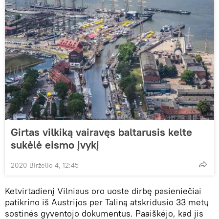
Girtas vilkiką vairavęs baltarusis kelte
sukėlė eismo įvykį
2020 Birželio 4, 12:45
Ketvirtadienį Vilniaus oro uoste dirbę pasieniečiai
patikrino iš Austrijos per Taliną atskridusio 33 metų
sostinės gyventojo dokumentus. Paaiškėjo, kad jis