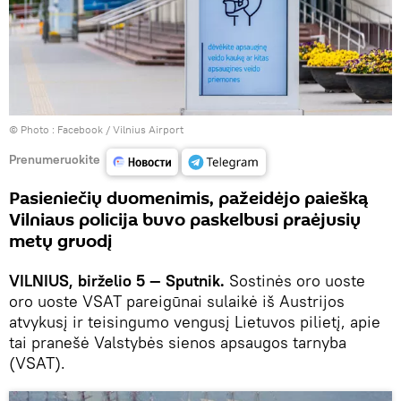
© Photo :
Facebook / Vilnius Airport
Prenumeruokite
Pasieniečių duomenimis, pažeidėjo paiešką
Vilniaus policija buvo paskelbusi praėjusių
metų gruodį
VILNIUS, birželio 5 — Sputnik.
Sostinės oro uoste
oro uoste VSAT pareigūnai sulaikė iš Austrijos
atvykusį ir teisingumo vengusį Lietuvos pilietį, apie
tai pranešė Valstybės sienos apsaugos tarnyba
(VSAT).