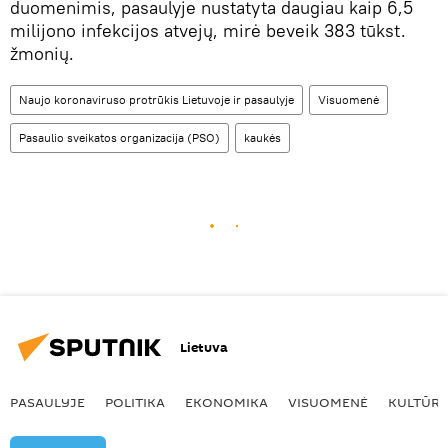
duomenimis, pasaulyje nustatyta daugiau kaip 6,5
milijono infekcijos atvejų, mirė beveik 383 tūkst.
žmonių.
Naujo koronaviruso protrūkis Lietuvoje ir pasaulyje
Visuomenė
Pasaulio sveikatos organizacija (PSO)
kaukės
Lietuva
PASAULYJE
POLITIKA
EKONOMIKA
VISUOMENĖ
KULTŪR