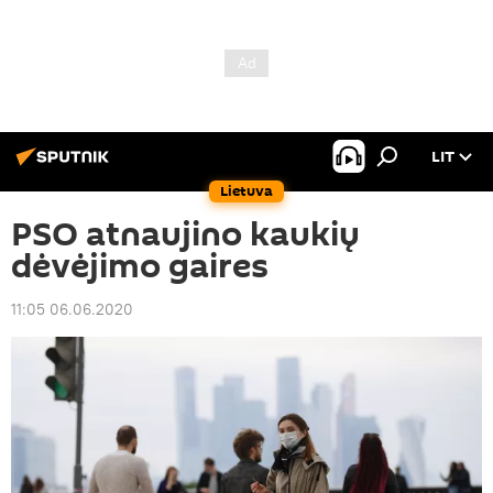
LIT
Lietuva
PSO atnaujino kaukių
dėvėjimo gaires
11:05 06.06.2020