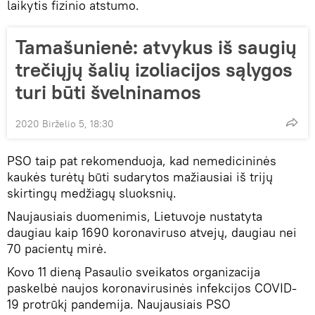
laikytis fizinio atstumo.
Tamašunienė: atvykus iš saugių
trečiųjų šalių izoliacijos sąlygos
turi būti švelninamos
2020 Birželio 5, 18:30
PSO taip pat rekomenduoja, kad nemedicininės
kaukės turėtų būti sudarytos mažiausiai iš trijų
skirtingų medžiagų sluoksnių.
Naujausiais duomenimis, Lietuvoje nustatyta
daugiau kaip 1690 koronaviruso atvejų, daugiau nei
70 pacientų mirė.
Kovo 11 dieną Pasaulio sveikatos organizacija
paskelbė naujos koronavirusinės infekcijos COVID-
19 protrūkį pandemija. Naujausiais PSO