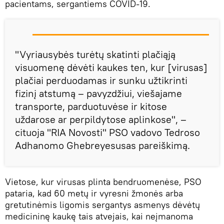
pacientams, sergantiems COVID-19.
"Vyriausybės turėtų skatinti plačiąją
visuomenę dėvėti kaukes ten, kur [virusas]
plačiai perduodamas ir sunku užtikrinti
fizinį atstumą – pavyzdžiui, viešajame
transporte, parduotuvėse ir kitose
uždarose ar perpildytose aplinkose", –
cituoja "RIA Novosti" PSO vadovo Tedroso
Adhanomo Ghebreyesusas pareiškimą.
Vietose, kur virusas plinta bendruomenėse, PSO
pataria, kad 60 metų ir vyresni žmonės arba
gretutinėmis ligomis sergantys asmenys dėvėtų
medicininę kaukę tais atvejais, kai neįmanoma