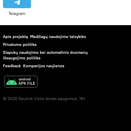
Telegram
Apie projektą
Medžiagų naudojimo taisyklės
Privatumo politika
Slapukų naudojimo bei automatinio duomenų
išsaugojimo politika
Feedback
Kompanijos naujienos
© 2026 Sputnik Visos teisės saugomos. 18+