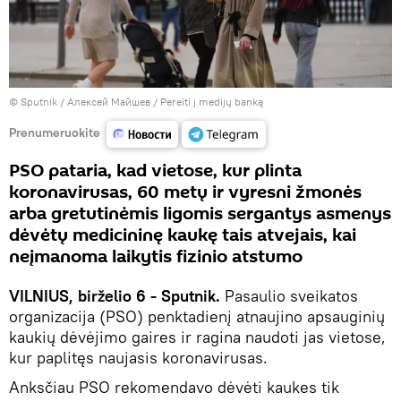
© Sputnik / Алексей Майшев
/
Pereiti į medijų banką
Prenumeruokite
PSO pataria, kad vietose, kur plinta
koronavirusas, 60 metų ir vyresni žmonės
arba gretutinėmis ligomis sergantys asmenys
dėvėtų medicininę kaukę tais atvejais, kai
neįmanoma laikytis fizinio atstumo
VILNIUS, birželio 6 - Sputnik.
Pasaulio sveikatos
organizacija (PSO) penktadienį atnaujino apsauginių
kaukių dėvėjimo gaires ir ragina naudoti jas vietose,
kur paplitęs naujasis koronavirusas.
Anksčiau PSO rekomendavo dėvėti kaukes tik