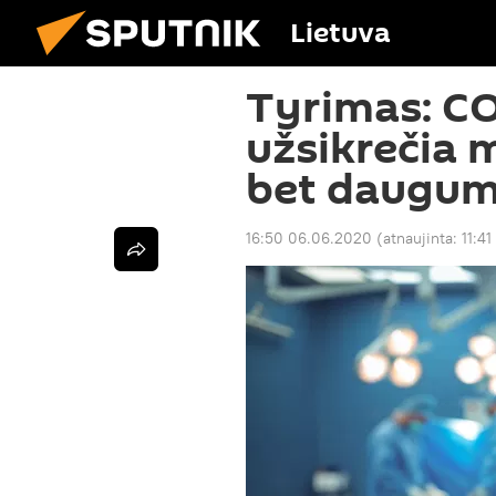
Lietuva
Tyrimas: C
užsikrečia 
bet dauguma
16:50 06.06.2020
(atnaujinta:
11:4