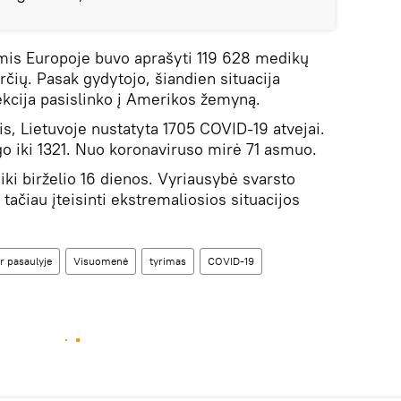
is Europoje buvo aprašyti 119 628 medikų
irčių. Pasak gydytojo, šiandien situacija
fekcija pasislinko į Amerikos žemyną.
, Lietuvoje nustatyta 1705 COVID-19 atvejai.
go iki 1321. Nuo koronaviruso mirė 71 asmuo.
 iki birželio 16 dienos. Vyriausybė svarsto
tačiau įteisinti ekstremaliosios situacijos
r pasaulyje
Visuomenė
tyrimas
COVID-19