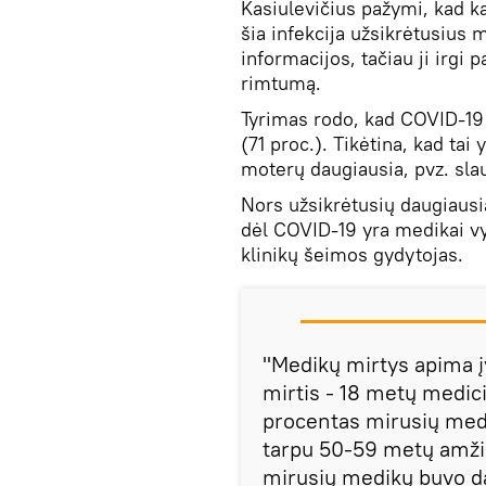
Kasiulevičius pažymi, kad k
šia infekcija užsikrėtusius 
informacijos, tačiau ji irgi 
rimtumą.
Tyrimas rodo, kad COVID-19
(71 proc.). Tikėtina, kad ta
moterų daugiausia, pvz. sl
Nors užsikrėtusių daugiausi
dėl COVID-19 yra medikai vy
klinikų šeimos gydytojas.
"Medikų mirtys apima į
mirtis - 18 metų medic
procentas mirusių medi
tarpu 50-59 metų amži
mirusių medikų buvo dau