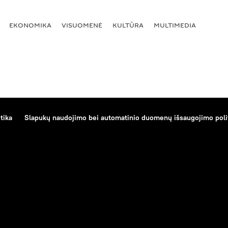
EKONOMIKA
VISUOMENĖ
KULTŪRA
MULTIMEDIA
tika
Slapukų naudojimo bei automatinio duomenų išsaugojimo poli