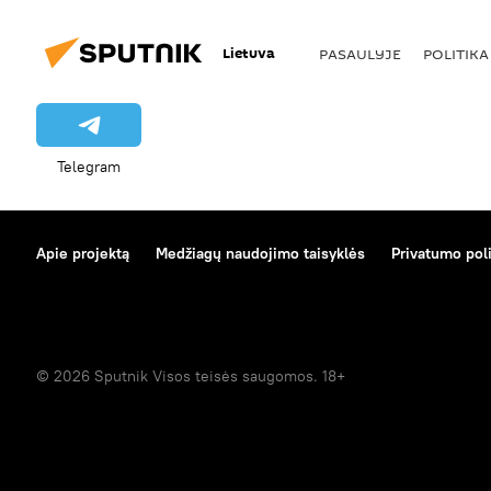
Lietuva
PASAULYJE
POLITIKA
Telegram
Apie projektą
Medžiagų naudojimo taisyklės
Privatumo poli
© 2026 Sputnik Visos teisės saugomos. 18+