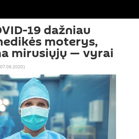
OVID-19 dažniau
medikės moterys,
 mirusiųjų — vyrai
1 07.06.2020
)