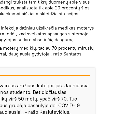
adangi trūksta tam tikrų duomenų apie visus
medikus, analizuota tik apie 20 procentų šios
pakankamai aiškiai atskleidžia situacijos
 infekcija dažniau užsikrečia medikės moterys
i yra todėl, kad sveikatos apsaugos sistemoje
augytojos sudaro absoliučią daugumą.
a moterų medikių, tačiau 70 procentų mirusių
rai, daugiausia gydytojai, rašo Santaros
vairaus amžiaus kategorijas. Jauniausia
inos studento. Bet didžiausias
kų virš 50 metų, ypač virš 70. Tuo
aus grupėje pasaulyje dėl COVID-19
giausia", - rašo Kasiulevičius.