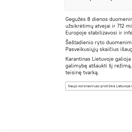
Gegužės 8 dienos duomenim
užsikrėtimų atvejai ir 712 m
Europoje stabilizavosi ir in
Šeštadienio ryto duomenimis
Pasveikusiųjų skaičius išau
Karantinas Lietuvoje galioja
galimybę atšaukti šį režimą, 
teisinę tvarką.
Naujo koronaviruso protrūkis Lietuvoje i