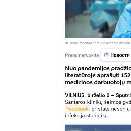
© Depositphotos.com /
Wavebreakmedia
Prenumeruokite
Nuo pandemijos pradžios
literatūroje aprašyti 15
medicinos darbuotojų m
VILNIUS, birželio 6 – Sputni
Santaros klinikų šeimos gyd
Facebook
pristatė neseniai
infekcija statistiką.