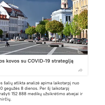
os kovos su COVID-19 strategiją
s šalių atlikta analizė apima laikotarpį nuo
0 gegužės 8 dienos. Per šį laikotarpį
rašyti 152 888 medikų užsikrėtimo atvejai ir
mirčių.