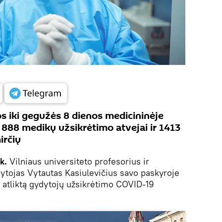
 iki gegužės 8 dienos medicininėje
2 888 medikų užsikrėtimo atvejai ir 1413
irčių
k.
Vilniaus universiteto profesorius ir
ytojas Vytautas Kasiulevičius savo paskyroje
 atliktą gydytojų užsikrėtimo COVID-19