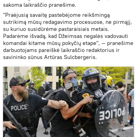
sakoma laikraščio pranešime.
"Praėjusią savaitę pastebėjome reikšmingą
sutrikimą mūsų redagavimo procesuose, ne pirmąjį,
su kuriuo susidūrėme pastaraisiais metais.
Padarėme išvadą, kad Džeimsas negalės vadovauti
komandai kitame mūsų pokyčių etape", — pranešime
darbuotojams pareiškė laikraščio redaktorius ir
savininko sūnus Artūras Sulcbergeris.