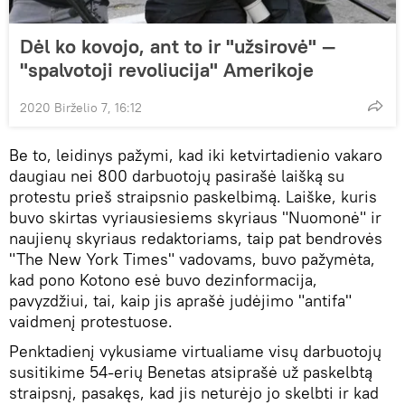
Dėl ko kovojo, ant to ir "užsirovė" —
"spalvotoji revoliucija" Amerikoje
2020 Birželio 7, 16:12
Be to, leidinys pažymi, kad iki ketvirtadienio vakaro
daugiau nei 800 darbuotojų pasirašė laišką su
protestu prieš straipsnio paskelbimą. Laiške, kuris
buvo skirtas vyriausiesiems skyriaus "Nuomonė" ir
naujienų skyriaus redaktoriams, taip pat bendrovės
"The New York Times" vadovams, buvo pažymėta,
kad pono Kotono esė buvo dezinformacija,
pavyzdžiui, tai, kaip jis aprašė judėjimo "antifa"
vaidmenį protestuose.
Penktadienį vykusiame virtualiame visų darbuotojų
susitikime 54-erių Benetas atsiprašė už paskelbtą
straipsnį, pasakęs, kad jis neturėjo jo skelbti ir kad