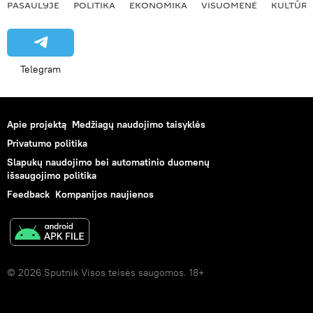
PASAULYJE
POLITIKA
EKONOMIKA
VISUOMENĖ
KULTŪR
Telegram
Apie projektą
Medžiagų naudojimo taisyklės
Privatumo politika
Slapukų naudojimo bei automatinio duomenų
išsaugojimo politika
Feedback
Kompanijos naujienos
© 2026 Sputnik Visos teisės saugomos. 18+