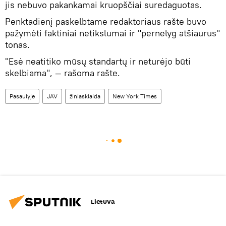
jis nebuvo pakankamai kruopščiai suredaguotas.
Penktadienį paskelbtame redaktoriaus rašte buvo
pažymėti faktiniai netikslumai ir "pernelyg atšiaurus"
tonas.
"Esė neatitiko mūsų standartų ir neturėjo būti
skelbiama", — rašoma rašte.
Pasaulyje
JAV
žiniasklaida
New York Times
Lietuva