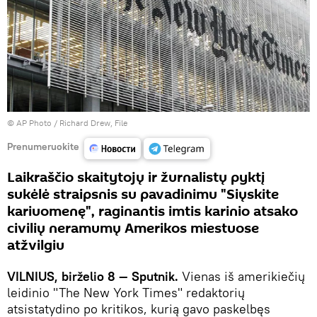
© AP Photo / Richard Drew, File
Prenumeruokite
Laikraščio skaitytojų ir žurnalistų pyktį
sukėlė straipsnis su pavadinimu "Siųskite
kariuomenę", raginantis imtis karinio atsako
civilių neramumų Amerikos miestuose
atžvilgiu
VILNIUS, birželio 8 — Sputnik.
Vienas iš amerikiečių
leidinio "The New York Times" redaktorių
atsistatydino po kritikos, kurią gavo paskelbęs