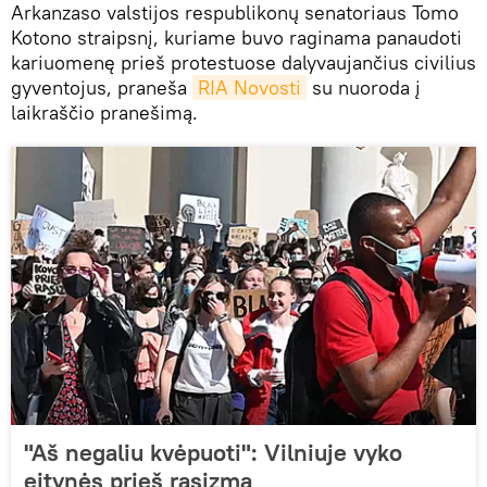
Arkanzaso valstijos respublikonų senatoriaus Tomo
Kotono straipsnį, kuriame buvo raginama panaudoti
kariuomenę prieš protestuose dalyvaujančius civilius
gyventojus, praneša
RIA Novosti
su nuoroda į
laikraščio pranešimą.
"Aš negaliu kvėpuoti": Vilniuje vyko
eitynės prieš rasizmą