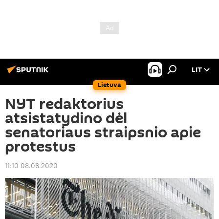
LIT
Lietuva
NYT redaktorius
atsistatydino dėl
senatoriaus straipsnio apie
protestus
11:10 08.06.2020