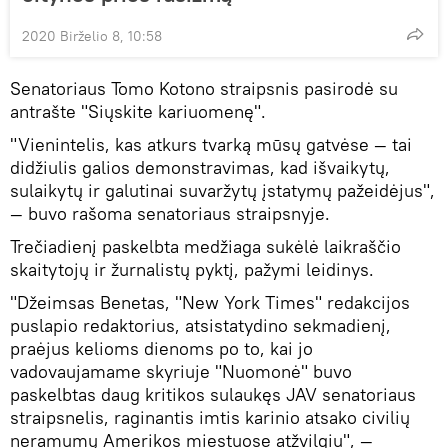
2020 Birželio 8, 10:58
Senatoriaus Tomo Kotono straipsnis pasirodė su
antrašte "Siųskite kariuomenę".
"Vienintelis, kas atkurs tvarką mūsų gatvėse — tai
didžiulis galios demonstravimas, kad išvaikytų,
sulaikytų ir galutinai suvaržytų įstatymų pažeidėjus",
— buvo rašoma senatoriaus straipsnyje.
Trečiadienį paskelbta medžiaga sukėlė laikraščio
skaitytojų ir žurnalistų pyktį, pažymi leidinys.
"Džeimsas Benetas, "New York Times" redakcijos
puslapio redaktorius, atsistatydino sekmadienį,
praėjus kelioms dienoms po to, kai jo
vadovaujamame skyriuje "Nuomonė" buvo
paskelbtas daug kritikos sulaukęs JAV senatoriaus
straipsnelis, raginantis imtis karinio atsako civilių
neramumų Amerikos miestuose atžvilgiu", —