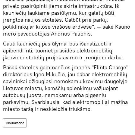
privalo pasirūpinti jiems skirta infrastruktūra. Iš
kauniečių laukiame pasiūlymų, kur galėtų būti
įrengtos naujos stotelės. Galbūt prie parkų,
poliklinikų ar kitose viešose erdvėse", — sakė Kauno
mero pavaduotojas Andrius Palionis.
Gauti kauniečių pasiūlymai bus išanalizuoti ir
apibendrinti, tuomet prasidės elektromobilių
įkrovimo stotelių projektavimo ir įrengimo darbai.
Pasak stoteles gaminančios įmonės "Elinta Charge"
direktoriaus Igno Mikučio, jau dabar elektromobilių
savininkai džiaugiasi nemokamu krovimu daugelyje
Lietuvos miestų, kamščių aplenkimu važiuojant
autobusų juosta, nemokamu arba pigesniu
parkavimu. Svarbiausia, kad elektromobiliai mažina
miesto taršą ir neskleidžia triukšmo.
Visuomenė