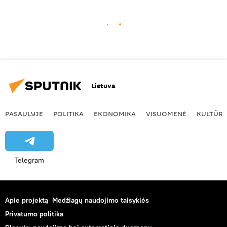
Lietuva
PASAULYJE
POLITIKA
EKONOMIKA
VISUOMENĖ
KULTŪR
Telegram
Apie projektą
Medžiagų naudojimo taisyklės
Privatumo politika