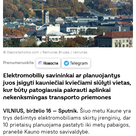
© Depositphotos.com /
Ramunas Bruzas / ramunas
Prenumeruokite
Elektromobilių savininkai ar planuojantys
juos įsigyti kauniečiai kviečiami siūlyti vietas,
kur būtų patogiausia pakrauti aplinkai
nekenksmingas transporto priemones
VILNIUS, birželio 16 — Sputnik.
Šiuo metu Kaune yra
trys dešimtys elektromobiliams skirtų įrenginių, dar
10 prietaisų planuojama pastatyti iki metų pabaigos,
pranešė Kauno miesto savivaldybė.