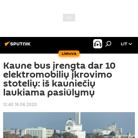
LIT
Lietuva
Kaune bus įrengta dar 10
elektromobilių įkrovimo
stotelių: iš kauniečių
laukiama pasiūlymų
12:40 16.06.2020