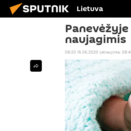
Lietuva
Panevėžyje 
naujagimis
08:20 16.06.2020
(atnaujinta:
08:4