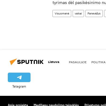
tyrimas dėl pasikėsinimo nu
Visuomenė
vaikai
Panevėžys
Lietuva
PASAULYJE
POLITIKA
Telegram
Apie projektą
Medžiagų naudojimo taisyklės
Privatumo poli