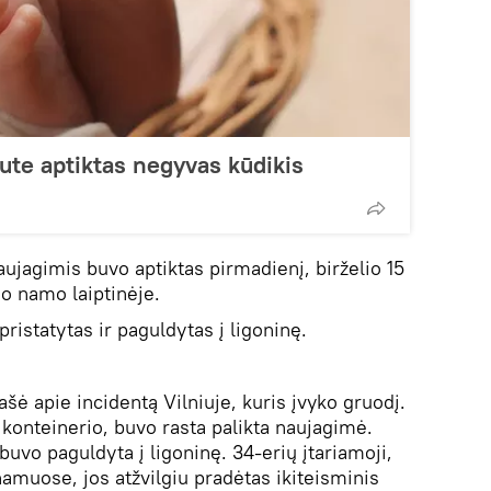
ute aptiktas negyvas kūdikis
ujagimis buvo aptiktas pirmadienį, birželio 15
io namo laiptinėje.
istatytas ir paguldytas į ligoninę.
ašė apie incidentą Vilniuje, kuris įvyko gruodį.
ų konteinerio, buvo rasta palikta naujagimė.
uvo paguldyta į ligoninę. 34-erių įtariamoji,
amuose, jos atžvilgiu pradėtas ikiteisminis