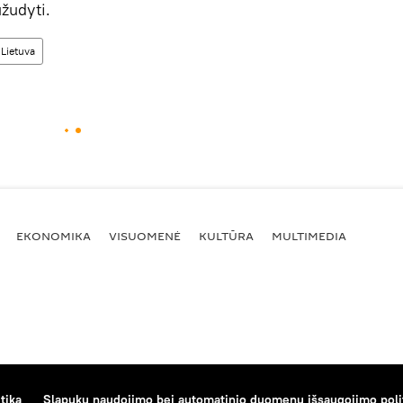
žudyti.
Lietuva
EKONOMIKA
VISUOMENĖ
KULTŪRA
MULTIMEDIA
tika
Slapukų naudojimo bei automatinio duomenų išsaugojimo poli