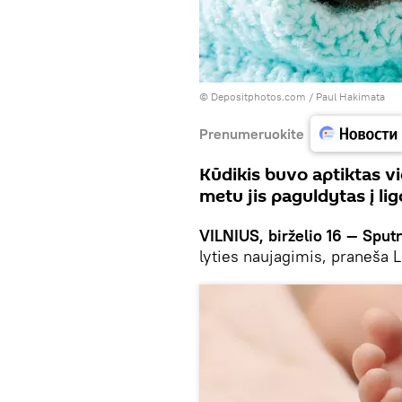
© Depositphotos.com /
Paul Hakimata
Prenumeruokite
Kūdikis buvo aptiktas vi
metu jis paguldytas į li
VILNIUS, birželio 16 — Sputn
lyties naujagimis, praneša L