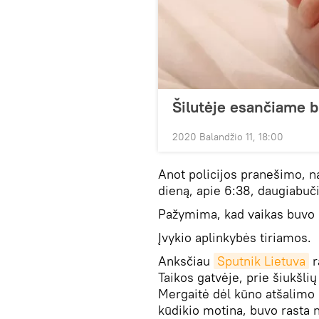
Šilutėje esančiame b
2020 Balandžio 11, 18:00
Anot policijos pranešimo, na
dieną, apie 6:38, daugiabuč
Pažymima, kad vaikas buvo pr
Įvykio aplinkybės tiriamos.
Anksčiau
Sputnik Lietuva
r
Taikos gatvėje, prie šiukšli
Mergaitė dėl kūno atšalimo b
kūdikio motina, buvo rasta n